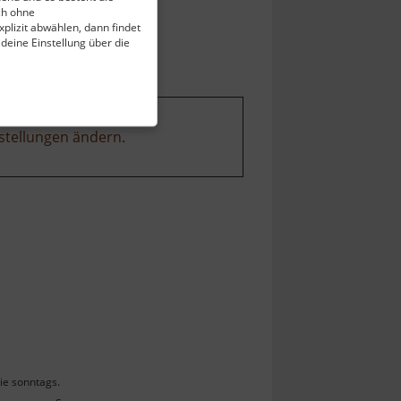
ch ohne
plizit abwählen, dann findet
 deine Einstellung über die
stellungen ändern
.
ie sonntags.