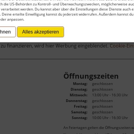
rch die US-Behörden zu Kontroll- und Überwachungszwecken, möglicherweise au
verarbeitet werden. Du kannst aber über die Einstellungen diese Dienste auch ex
t. Deine erteilte Einwilligung kannst du jederzeit widerrufen. Außerdem kannst du
eder anpassen.
ehnen
Alles akzeptieren
 zu finanzieren, wird hier Werbung eingeblendet.
Cookie-Ein
Öffnungszeiten
Montag:
geschlossen
Dienstag:
geschlossen
Mittwoch:
13:00 Uhr - 16:30 Uhr
Donnerstag:
geschlossen
Freitag:
geschlossen
Samstag:
geschlossen
Sonntag:
10:00 Uhr - 16:30 Uhr
An Feiertagen gelten die Öffnungszeiten w