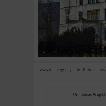
Foto:
SchiDD
,
SchlossTürmitz2
,
CC BY-SA 3.0
www.ins-erzgebirge.de
-
Böhmisches 
Um dieses Projekt