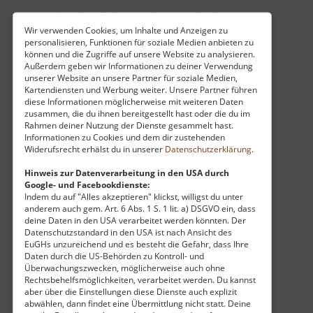
Erstmals urkundlich erwähnt wurde das
Wir verwenden Cookies, um Inhalte und Anzeigen zu
Rittergut um 1551, es soll es aber bereits in der
personalisieren, Funktionen für soziale Medien anbieten zu
ersten Hälfte des 14. Jahrhunderts gegeben
können und die Zugriffe auf unsere Website zu analysieren.
haben. Im 17. und 18. Jahrhundert war es im
Außerdem geben wir Informationen zu deiner Verwendung
unserer Website an unsere Partner für soziale Medien,
Besitz der Familie Mordeisen, danach gehörte es
Kartendiensten und Werbung weiter. Unsere Partner führen
den Brüdern Schmiedel, selbige veräußerten es
diese Informationen möglicherweise mit weiteren Daten
zusammen, die du ihnen bereitgestellt hast oder die du im
an den Grafen Vitzthum von Eckstädt, später
Rahmen deiner Nutzung der Dienste gesammelt hast.
besaßen es Herren von Minckwitz und zwischen
Informationen zu Cookies und dem dir zustehenden
Widerufsrecht erhälst du in unserer
Datenschutzerklärung
.
1932 und 1945 Max Drechsel. Seit 2006 dient es
der Familie Fairhurst als Wohnsitz. Schloss und
Hinweis zur Datenverarbeitung in den USA durch
Park in Dornreichenbach sind nicht zugänglich.
Google- und Facebookdienste:
Indem du auf "Alles akzeptieren" klickst, willigst du unter
anderem auch gem. Art. 6 Abs. 1 S. 1 lit. a) DSGVO ein, dass
deine Daten in den USA verarbeitet werden könnten. Der
Datenschutzstandard in den USA ist nach Ansicht des
EuGHs unzureichend und es besteht die Gefahr, dass Ihre
Daten durch die US-Behörden zu Kontroll- und
Überwachungszwecken, möglicherweise auch ohne
Rechtsbehelfsmöglichkeiten, verarbeitet werden. Du kannst
aber über die Einstellungen diese Dienste auch explizit
abwählen, dann findet eine Übermittlung nicht statt. Deine