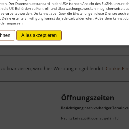
ten. Der Datenschutzstandard in den USA ist nach Ansicht des EuGHs unzureich
rch die US-Behörden zu Kontroll- und Überwachungszwecken, möglicherweise au
verarbeitet werden. Du kannst aber über die Einstellungen diese Dienste auch ex
t. Deine erteilte Einwilligung kannst du jederzeit widerrufen. Außerdem kannst du
eder anpassen.
ehnen
Alles akzeptieren
 zu finanzieren, wird hier Werbung eingeblendet.
Cookie-Ein
Öffnungszeiten
Besichtigung nach vorheriger Terminve
Nachts kein Zutritt oder zu gefährlich.