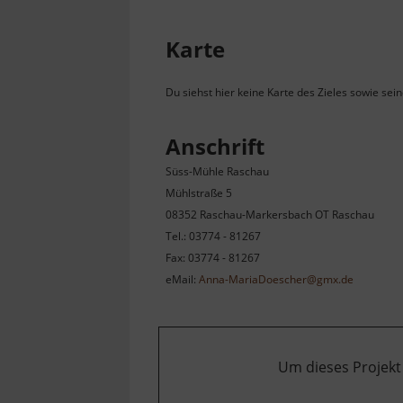
Karte
Du siehst hier keine Karte des Zieles sowie sei
Anschrift
Süss-Mühle Raschau
Mühlstraße 5
08352 Raschau-Markersbach OT Raschau
Tel.: 03774 - 81267
Fax: 03774 - 81267
eMail:
Anna-MariaDoescher@gmx.de
Um dieses Projekt