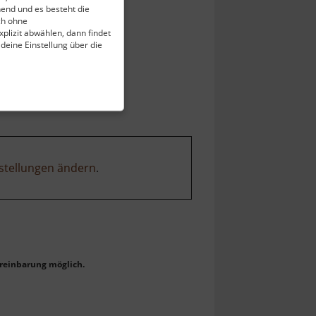
end und es besteht die
ch ohne
plizit abwählen, dann findet
 deine Einstellung über die
stellungen ändern
.
reinbarung möglich.