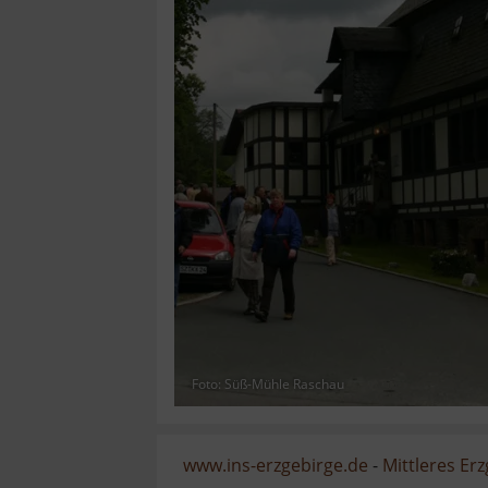
Foto: Süß-Mühle Raschau
www.ins-erzgebirge.de
-
Mittleres Er