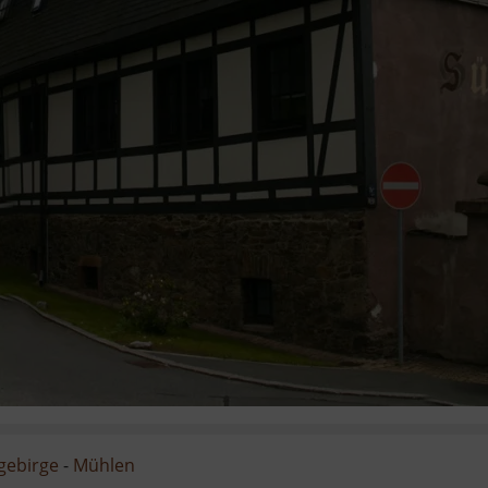
zgebirge
-
Mühlen