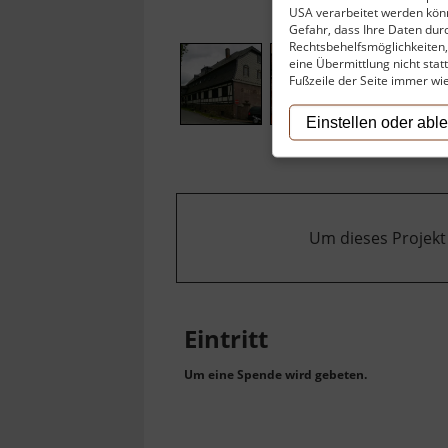
USA verarbeitet werden könn
Gefahr, dass Ihre Daten du
Rechtsbehelfsmöglichkeiten, 
eine Übermittlung nicht stat
Fußzeile der Seite immer wi
Einstellen oder abl
Um dieses Projekt
Eintritt
Um eine Spende wird gebeten.