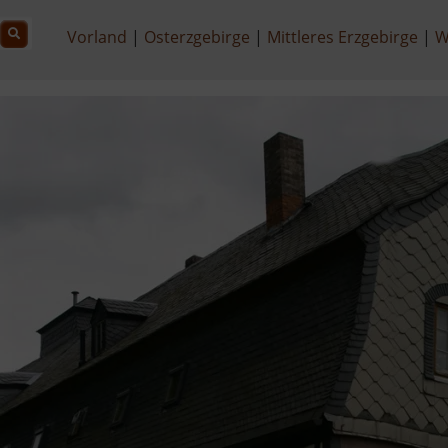
Vorland
Osterzgebirge
Mittleres Erzgebirge
W