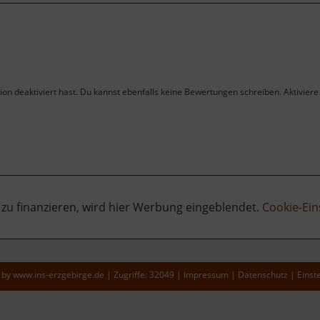
on deaktiviert hast. Du kannst ebenfalls keine Bewertungen schreiben. Aktiviere 
 zu finanzieren, wird hier Werbung eingeblendet.
Cookie-Ein
 by
www.ins-erzgebirge.de
|
Zugriffe: 32049
|
Impressum
|
Datenschutz
|
Einst