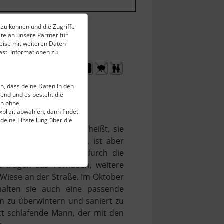
 zu können und die Zugriffe
te an unsere Partner für
eise mit weiteren Daten
st. Informationen zu
ein, dass deine Daten in den
end und es besteht die
ch ohne
plizit abwählen, dann findet
 deine Einstellung über die
 einmal in Klein. Das heißt, sie
n noch mit Sperrholz, ist aber
te Gebäude entstand durch die
t trugen das Vorhaben, weitere
 Wiese an der Straße. Im Oktober
halten sie auch eine passende
m zu überwintern und saniert zu
tt schlafende Mann, der mit den