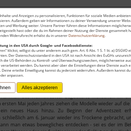
nhalte und Anzeigen zu personalisieren, Funktionen für soziale Medien anbieten
ysieren. Außerdem geben wir Informationen zu deiner Verwendung unserer Websi
 (Miniaturpark)
ten und Werbung weiter. Unsere Partner führen diese Informationen möglicherw
itgestellt hast oder die du im Rahmen deiner Nutzung der Dienste gesammelt ha
nden Widerufsrecht erhälst du in unserer
Datenschutzerklärung
.
tung in den USA durch Google- und Facebookdienste:
en" klickst, willigst du unter anderem auch gem. Art. 6 Abs. 1 S. 1 lit. a) DSGVO 
ten. Der Datenschutzstandard in den USA ist nach Ansicht des EuGHs unzureich
rch die US-Behörden zu Kontroll- und Überwachungszwecken, möglicherweise au
verarbeitet werden. Du kannst aber über die Einstellungen diese Dienste auch ex
t. Deine erteilte Einwilligung kannst du jederzeit widerrufen. Außerdem kannst du
ach gibt es die wichtigsten oder historische Häuser noch
eder anpassen.
ründet wurde die Anlage im Jahr 2004. Damals baute ma
ehnen
Alles akzeptieren
mgestiegen, der bedeutend wartungsärmer ist. Das ers
 im Rahmen des Heimatfestes. Begeisterte Menschen im Or
 ersten Mai jeden Jahres ziehen die Modelle wieder auf die
 ein neues Haus hinzu. Zu Beginn der Adventszeit er
chließlich am 6. Januar wieder ins Trockene gebracht, u
ann man etwas bewegliches entdecken - sei es der im Be