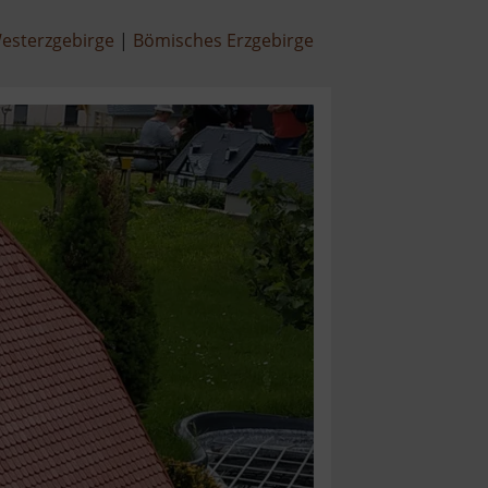
esterzgebirge
Bömisches Erzgebirge