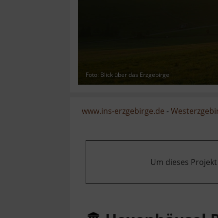
Foto: Blick über das Erzgebirge
www.ins-erzgebirge.de
-
Westerzgebi
Um dieses Projekt