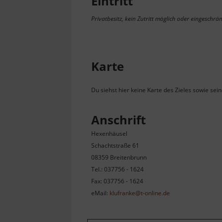
Eintritt
Privatbesitz, kein Zutritt möglich oder eingeschrän
Karte
Du siehst hier keine Karte des Zieles sowie sei
Anschrift
Hexenhäusel
Schachtstraße 61
08359 Breitenbrunn
Tel.: 037756 - 1624
Fax: 037756 - 1624
eMail:
klufranke@t-online.de