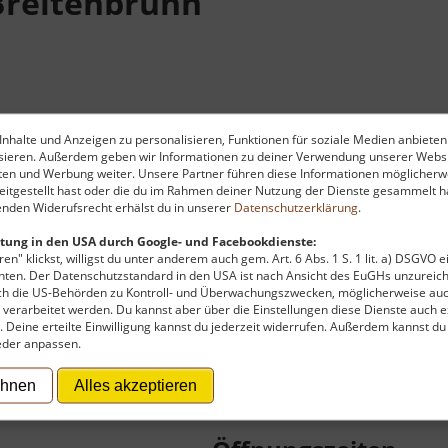
Breitenbrunn
nhalte und Anzeigen zu personalisieren, Funktionen für soziale Medien anbieten
ysieren. Außerdem geben wir Informationen zu deiner Verwendung unserer Websi
ben der Erzgebirgler um das Jahr 1900 herum erfährt
ten und Werbung weiter. Unsere Partner führen diese Informationen möglicherw
s des Erzgebirgszweigverein Breitenbrunn e.V. und drum
itgestellt hast oder die du im Rahmen deiner Nutzung der Dienste gesammelt ha
nden Widerufsrecht erhälst du in unserer
Datenschutzerklärung
.
ch eine Streuobstwiese kann hautnah erlebt werden. Drin
tung in den USA durch Google- und Facebookdienste:
en" klickst, willigst du unter anderem auch gem. Art. 6 Abs. 1 S. 1 lit. a) DSGVO 
ten. Der Datenschutzstandard in den USA ist nach Ansicht des EuGHs unzureich
rch die US-Behörden zu Kontroll- und Überwachungszwecken, möglicherweise au
verarbeitet werden. Du kannst aber über die Einstellungen diese Dienste auch ex
t. Deine erteilte Einwilligung kannst du jederzeit widerrufen. Außerdem kannst du
eder anpassen.
 zu finanzieren, wird hier Werbung eingeblendet.
Cookie-Ein
ehnen
Alles akzeptieren