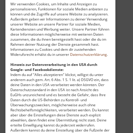
Wir verwenden Cookies, um Inhalte und Anzeigen zu
war, oder der Anarchist Michail Bakunin
personalisieren, Funktionen für soziale Medien anbieten zu
verbüßten hier ihre Haft.
können und die Zugriffe auf unsere Website zu analysieren.
Außerdem geben wir Informationen zu deiner Verwendung
unserer Website an unsere Partner für soziale Medien,
Heute präsentiert sich die Festung als ein
Kartendiensten und Werbung weiter. Unsere Partner führen
lebendiges Freilichtmuseum, in dem die
diese Informationen möglicherweise mit weiteren Daten
zusammen, die du ihnen bereitgestellt hast oder die du im
Besucher auf den Wällen wandeln und in die
Rahmen deiner Nutzung der Dienste gesammelt hast.
tiefen Geheimnisse der Vergangenheit
Informationen zu Cookies und dem dir zustehenden
Widerufsrecht erhälst du in unserer
Datenschutzerklärung
.
eintauchen können. Neben dem tiefsten
Brunnen Sachsens, der eindrucksvoll die
Hinweis zur Datenverarbeitung in den USA durch
Google- und Facebookdienste:
logistische Meisterleistung der damaligen Zeit
Indem du auf "Alles akzeptieren" klickst, willigst du unter
unter Beweis stellt, beherbergen die
anderem auch gem. Art. 6 Abs. 1 S. 1 lit. a) DSGVO ein, dass
historischen Kasematten und Gebäude
deine Daten in den USA verarbeitet werden könnten. Der
Datenschutzstandard in den USA ist nach Ansicht des
spannende Ausstellungen. Der entspannte
EuGHs unzureichend und es besteht die Gefahr, dass Ihre
Spaziergang entlang der fast zwei Kilometer
Daten durch die US-Behörden zu Kontroll- und
Überwachungszwecken, möglicherweise auch ohne
langen Festungsmauer ermöglicht es, die
Rechtsbehelfsmöglichkeiten, verarbeitet werden. Du kannst
beeindruckende Naturkulisse der Sächsischen
aber über die Einstellungen diese Dienste auch explizit
Schweiz aus einer völlig neuen Perspektive zu
abwählen, dann findet eine Übermittlung nicht statt. Deine
erteilte Einwilligung kannst du jederzeit widerrufen.
genießen. Wer die Festung besucht, begibt sich
Außerdem kannst du deine Einstellung über die Fußzeile der