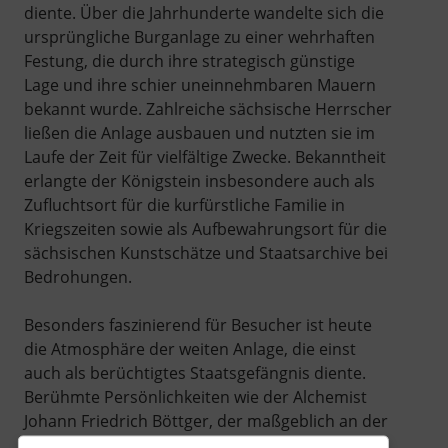
diente. Über die Jahrhunderte wandelte sich die
ursprüngliche Burganlage zu einer wehrhaften
Festung, die durch ihre strategisch günstige
Lage und ihre schier uneinnehmbaren Mauern
bekannt wurde. Zahlreiche sächsische Herrscher
ließen die Anlage ausbauen und nutzten sie im
Laufe der Zeit für vielfältige Zwecke. Bekanntheit
erlangte der Königstein insbesondere auch als
Zufluchtsort für die kurfürstliche Familie in
Kriegszeiten sowie als Aufbewahrungsort für die
sächsischen Kunstschätze und Staatsarchive bei
Bedrohungen.
Besonders faszinierend für Besucher ist heute
die Atmosphäre der weiten Anlage, die einst
auch als berüchtigtes Staatsgefängnis diente.
Berühmte Persönlichkeiten wie der Alchemist
Johann Friedrich Böttger, der maßgeblich an der
Erfindung des europäischen Porzellans beteiligt