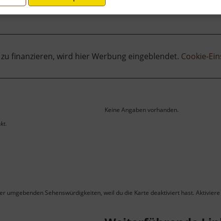
 zu finanzieren, wird hier Werbung eingeblendet.
Cookie-Ein
Keine Angaben vorhanden.
kt.
ner umgebenden Sehenswürdigkeiten, weil du die Karte deaktiviert hast. Aktiviere 