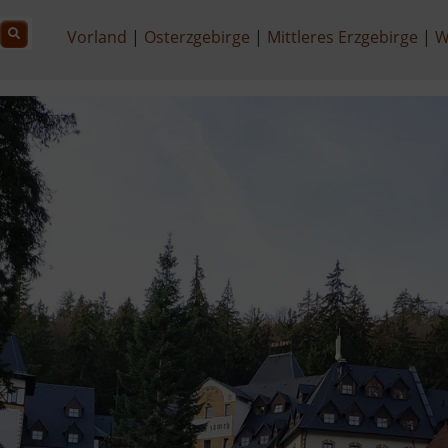
Vorland
Osterzgebirge
Mittleres Erzgebirge
W