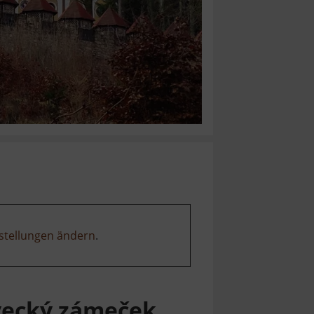
stellungen ändern
.
vecký zámeček