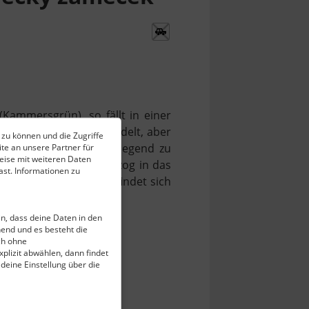
Kammersgrün), so fällt in einer
cht altes Gebäude handelt, aber
 zu können und die Zugriffe
 entwickelte sich die Gegend zu
te an unsere Partner für
eise mit weiteren Daten
der Tschechoslowakai zog in das
st. Informationen zu
 Waldesrand. Heute befindet sich
ein, dass deine Daten in den
end und es besteht die
ch ohne
plizit abwählen, dann findet
 deine Einstellung über die