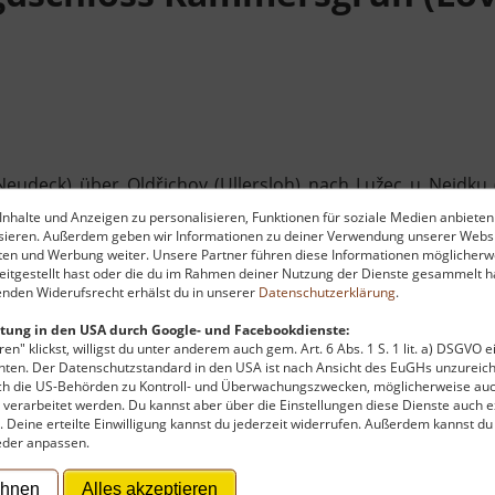
deck) über Oldřichov (Ullersloh) nach Lužec u Nejdku (
loss auf. Man könnte nun vermuten, dass es sich um ein e
nhalte und Anzeigen zu personalisieren, Funktionen für soziale Medien anbieten
hrhunderts errichtet als sogenanntes Jagdschluss. Damals
ysieren. Außerdem geben wir Informationen zu deiner Verwendung unserer Websi
ten und Werbung weiter. Unsere Partner führen diese Informationen möglicherw
hon bald wurde es als Genesungsheim genutzt. Nach Ende 
itgestellt hast oder die du im Rahmen deiner Nutzung der Dienste gesammelt ha
ein, dann stand es wieder kurze Zeit später ungenutzt am
nden Widerufsrecht erhälst du in unserer
Datenschutzerklärung
.
 im Garten jede Menge interessanter Skulpturen.
tung in den USA durch Google- und Facebookdienste:
en" klickst, willigst du unter anderem auch gem. Art. 6 Abs. 1 S. 1 lit. a) DSGVO 
ten. Der Datenschutzstandard in den USA ist nach Ansicht des EuGHs unzureich
rch die US-Behörden zu Kontroll- und Überwachungszwecken, möglicherweise au
verarbeitet werden. Du kannst aber über die Einstellungen diese Dienste auch ex
t. Deine erteilte Einwilligung kannst du jederzeit widerrufen. Außerdem kannst du
eder anpassen.
ehnen
Alles akzeptieren