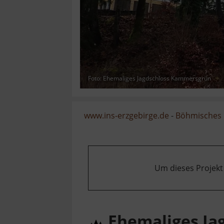
Foto: Ehemaliges Jagdschloss Kammersgrün
www.ins-erzgebirge.de
-
Böhmisches 
Um dieses Projekt
Ehemaliges Ja