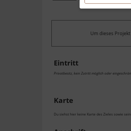
Um dieses Projekt
Eintritt
Privatbesitz, kein Zutritt möglich oder eingeschrän
Karte
Du siehst hier keine Karte des Zieles sowie sei