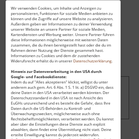
Technik kann noch heute besichtigt werden.
Wir verwenden Cookies, um Inhalte und Anzeigen zu
personalisieren, Funktionen für soziale Medien anbieten zu
können und die Zugriffe auf unsere Website zu analysieren.
Außerdem geben wir Informationen zu deiner Verwendung
unserer Website an unsere Partner für soziale Medien,
Kartendiensten und Werbung weiter. Unsere Partner führen
diese Informationen möglicherweise mit weiteren Daten
zusammen, die du ihnen bereitgestellt hast oder die du im
Rahmen deiner Nutzung der Dienste gesammelt hast.
Informationen zu Cookies und dem dir zustehenden
Widerufsrecht erhälst du in unserer
Datenschutzerklärung
.
Hinweis zur Datenverarbeitung in den USA durch
Google- und Facebookdienste:
Indem du auf "Alles akzeptieren" klickst, willigst du unter
anderem auch gem. Art. 6 Abs. 1 S. 1 lit. a) DSGVO ein, dass
Um dieses Projekt zu finanzieren, wird
deine Daten in den USA verarbeitet werden könnten. Der
hier Werbung eingeblendet.
Cookie-
Datenschutzstandard in den USA ist nach Ansicht des
EuGHs unzureichend und es besteht die Gefahr, dass Ihre
Einstellungen ändern
.
Daten durch die US-Behörden zu Kontroll- und
Überwachungszwecken, möglicherweise auch ohne
Rechtsbehelfsmöglichkeiten, verarbeitet werden. Du kannst
aber über die Einstellungen diese Dienste auch explizit
abwählen, dann findet eine Übermittlung nicht statt. Deine
Eintritt
erteilte Einwilligung kannst du jederzeit widerrufen.