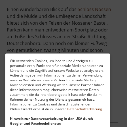
Einen wunderbaren Blick auf das
Schloss Nossen
und die Mulde und die umliegende Landschaft
bietet sich von den Felsen der Nossener Bastei.
Parken kann man entweder am Sportplatz oder
am Fuße des Schlosses an der Straße Richtung
Deutschenbora. Dann noch ein kleiner Fußweg
von gemütlichen zwanzig Minuten und schon
kann die Aussicht genossen werden.
Wir verwenden Cookies, um Inhalte und Anzeigen zu
personalisieren, Funktionen für soziale Medien anbieten zu
können und die Zugriffe auf unsere Website zu analysieren.
Außerdem geben wir Informationen zu deiner Verwendung
unserer Website an unsere Partner für soziale Medien,
Kartendiensten und Werbung weiter. Unsere Partner führen
diese Informationen möglicherweise mit weiteren Daten
zusammen, die du ihnen bereitgestellt hast oder die du im
Rahmen deiner Nutzung der Dienste gesammelt hast.
Informationen zu Cookies und dem dir zustehenden
Widerufsrecht erhälst du in unserer
Datenschutzerklärung
.
Hinweis zur Datenverarbeitung in den USA durch
Google- und Facebookdienste: