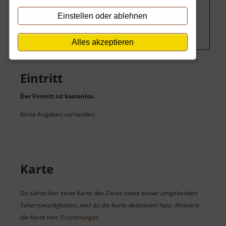
Um dieses Projekt zu finanzieren, wird
hier Werbung eingeblendet.
Cookie-
Einstellen oder ablehnen
Einstellungen ändern
.
Alles akzeptieren
Eintritt
Der Eintritt ist kostenlos.
Keine Angaben vorhanden.
Karte
Du siehst hier keine Karte des Zieles sowie seiner umgebenden
Sehenswürdigkeiten, weil du die Karte deaktiviert hast. Aktiviere
die Karte hier:
Einstellungen