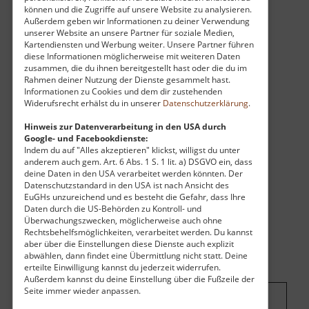
können und die Zugriffe auf unsere Website zu analysieren.
beeindruckend ist der Blick nach oben - auf der
Außerdem geben wir Informationen zu deiner Verwendung
einen Seite sieht man eine sehr sehr steile
unserer Website an unsere Partner für soziale Medien,
Felswand und oben drüber flitzen die Autos von
Kartendiensten und Werbung weiter. Unsere Partner führen
diese Informationen möglicherweise mit weiteren Daten
Dresden Richtung Chemnitz auf der A4.
zusammen, die du ihnen bereitgestellt hast oder die du im
Rahmen deiner Nutzung der Dienste gesammelt hast.
Informationen zu Cookies und dem dir zustehenden
Widerufsrecht erhälst du in unserer
Datenschutzerklärung
.
Hinweis zur Datenverarbeitung in den USA durch
Google- und Facebookdienste:
Indem du auf "Alles akzeptieren" klickst, willigst du unter
anderem auch gem. Art. 6 Abs. 1 S. 1 lit. a) DSGVO ein, dass
deine Daten in den USA verarbeitet werden könnten. Der
Datenschutzstandard in den USA ist nach Ansicht des
EuGHs unzureichend und es besteht die Gefahr, dass Ihre
Daten durch die US-Behörden zu Kontroll- und
Überwachungszwecken, möglicherweise auch ohne
Rechtsbehelfsmöglichkeiten, verarbeitet werden. Du kannst
aber über die Einstellungen diese Dienste auch explizit
abwählen, dann findet eine Übermittlung nicht statt. Deine
erteilte Einwilligung kannst du jederzeit widerrufen.
Außerdem kannst du deine Einstellung über die Fußzeile der
Seite immer wieder anpassen.