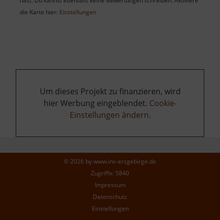
hast. Du kannst ebenfalls keine Bewertungen schreiben. Aktiviere
die Karte hier:
Einstellungen
Um dieses Projekt zu finanzieren, wird
hier Werbung eingeblendet.
Cookie-
Einstellungen ändern
.
© 2026 by
www.ins-erzgebirge.de
Zugriffe: 5840
Impressum
Datenschutz
Einstellungen