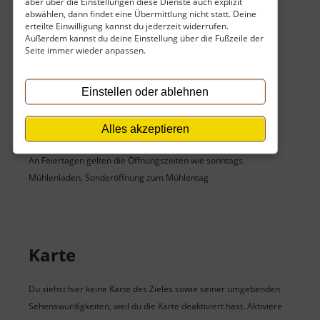
aber über die Einstellungen diese Dienste auch explizit
abwählen, dann findet eine Übermittlung nicht statt. Deine
erteilte Einwilligung kannst du jederzeit widerrufen.
Öffnungszeiten
Außerdem kannst du deine Einstellung über die Fußzeile der
Seite immer wieder anpassen.
Montag:
07:30 Uhr - 16:30 Uhr
Dienstag:
07:30 Uhr - 16:30 Uhr
Mittwoch:
07:30 Uhr - 16:30 Uhr
Einstellen oder ablehnen
Donnerstag:
07:30 Uhr - 16:30 Uhr
Freitag:
07:30 Uhr - 16:30 Uhr
Samstag:
09:00 Uhr - 12:00 Uhr
Alles akzeptieren
Sonntag:
geschlossen
An Feiertagen gelten die Öffnungszeiten wie sonntags.
Mühlenladen, Sonderöffnung zum Mühlentag
Karte
Du siehst hier keine Karte des Zieles sowie seiner umgebenden
Sehenswürdigkeiten, weil du die Karte deaktiviert hast. Aktiviere