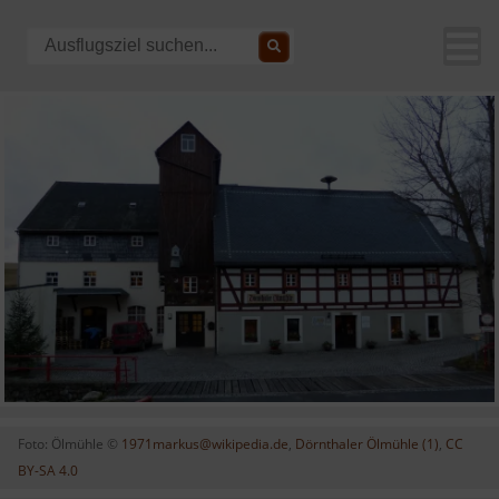
Foto: Ölmühle ©
1971markus@wikipedia.de
,
Dörnthaler Ölmühle (1)
,
CC
BY-SA 4.0