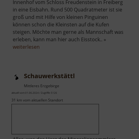
Innenhof vom Schloss Freudenstein in Freiberg
in eine Eisbahn. Rund 500 Quadratmeter ist sie
groß und mit Hilfe von kleinen Pinguinen
können schon die Kleinsten auf die Kufen
steigen. Möchte man gerne als Mannschaft was
erleben, kann man hier auch Eisstock.. »
über
weiterlesen
Eisbahn
im
Schloss
Schauwerkstättl
Freudenstein
Mittleres Erzgebirge
aktuell vom 01.06.2024 / Zugriffe: 5126
31 km vom aktuellen Standort