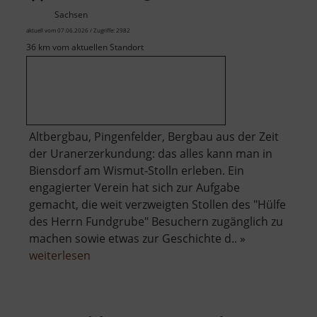
Sachsen
aktuell vom 07.06.2026 / Zugriffe: 2982
36 km vom aktuellen Standort
Altbergbau, Pingenfelder, Bergbau aus der Zeit
der Uranerzerkundung: das alles kann man in
Biensdorf am Wismut-Stolln erleben. Ein
engagierter Verein hat sich zur Aufgabe
gemacht, die weit verzweigten Stollen des "Hülfe
des Herrn Fundgrube" Besuchern zugänglich zu
machen sowie etwas zur Geschichte d.. »
über
weiterlesen
Besucherbergwerk
Wismut-
Stolln