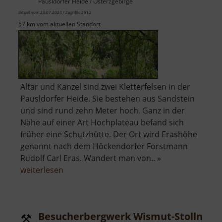
Pausldorfer Heide / Osterzgebirge
aktuell vom 23.07.2024 / Zugriffe: 2912
57 km vom aktuellen Standort
Altar und Kanzel sind zwei Kletterfelsen in der
Pausldorfer Heide. Sie bestehen aus Sandstein
und sind rund zehn Meter hoch. Ganz in der
Nähe auf einer Art Hochplateau befand sich
früher eine Schutzhütte. Der Ort wird Erashöhe
genannt nach dem Höckendorfer Forstmann
Rudolf Carl Eras. Wandert man von.. »
über
weiterlesen
Altar,
Kanzel
und
Besucherbergwerk Wismut-Stolln
Erashöhe