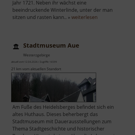
Jahr 1721. Neben ihr wächst eine
beeindruckende Winterlinde, unter der man
über
sitzen und rasten kann.. »
weiterlesen
Kapelle
der
Schutzpatrone
Stadtmuseum Aue
Böhmens
Westerzgebirge
aktuell vom 12.04.2026 / Zugriffe: 16599
21 km vom aktuellen Standort
Am Fuße des Heidelsberges befindet sich ein
altes Huthaus. Dieses beherbergt das
Stadtmuseum mit Dauerausstellungen zum
Thema Stadtgeschichte und historischer