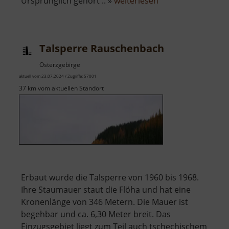
über
Ursprünglich gehört .. »
weiterlesen
Schlossteich
Chemnitz
Talsperre Rauschenbach
Osterzgebirge
aktuell vom 23.07.2024 / Zugriffe: 57001
37 km vom aktuellen Standort
Erbaut wurde die Talsperre von 1960 bis 1968.
Ihre Staumauer staut die Flöha und hat eine
Kronenlänge von 346 Metern. Die Mauer ist
begehbar und ca. 6,30 Meter breit. Das
Einzugsgebiet liegt zum Teil auch tschechischem