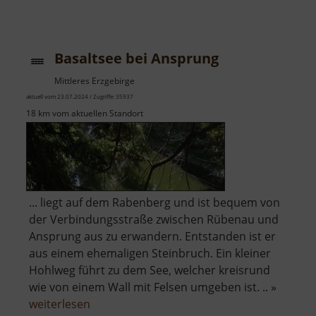
Basaltsee bei Ansprung
Mittleres Erzgebirge
aktuell vom 23.07.2024 / Zugriffe: 35937
18 km vom aktuellen Standort
... liegt auf dem Rabenberg und ist bequem von
der Verbindungsstraße zwischen Rübenau und
Ansprung aus zu erwandern. Entstanden ist er
aus einem ehemaligen Steinbruch. Ein kleiner
Hohlweg führt zu dem See, welcher kreisrund
wie von einem Wall mit Felsen umgeben ist. .. »
über
weiterlesen