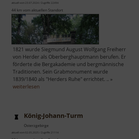
aktuell vom 23.07.2024 / Zugriffe: 22494
44 km vom aktuellen Standort
1821 wurde Siegmund August Wolfgang Freiherr
von Herder als Oberberghauptmann berufen. Er
förderte die Bergakademie und bergmännische
Traditionen. Sein Grabmonument wurde
1839/1840 als "Herders Ruhe" errichtet. .. »
über
weiterlesen
Herders
Ruh
König-Johann-Turm
Osterzgebirge
aktuell vom 02.05.2025 / Zugriffe: 21114