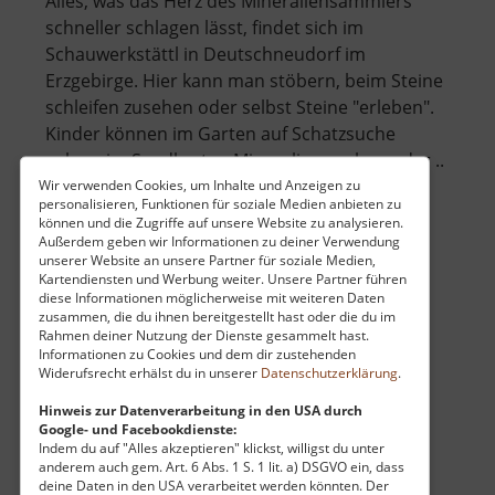
Alles, was das Herz des Mineraliensammlers
schneller schlagen lässt, findet sich im
Schauwerkstättl in Deutschneudorf im
Erzgebirge. Hier kann man stöbern, beim Steine
schleifen zusehen oder selbst Steine "erleben".
Kinder können im Garten auf Schatzsuche
gehen, im Sandkasten Mineralien suchen oder ..
über
»
weiterlesen
Wir verwenden Cookies, um Inhalte und Anzeigen zu
personalisieren, Funktionen für soziale Medien anbieten zu
Schauwerkstättl
können und die Zugriffe auf unsere Website zu analysieren.
Außerdem geben wir Informationen zu deiner Verwendung
unserer Website an unsere Partner für soziale Medien,
Kartendiensten und Werbung weiter. Unsere Partner führen
Heimatmuseum Hormersdorf
diese Informationen möglicherweise mit weiteren Daten
zusammen, die du ihnen bereitgestellt hast oder die du im
Mittleres Erzgebirge
Rahmen deiner Nutzung der Dienste gesammelt hast.
aktuell vom 01.06.2026 / Zugriffe: 15016
Informationen zu Cookies und dem dir zustehenden
Widerufsrecht erhälst du in unserer
Datenschutzerklärung
.
10 km vom aktuellen Standort
Hinweis zur Datenverarbeitung in den USA durch
Google- und Facebookdienste:
Indem du auf "Alles akzeptieren" klickst, willigst du unter
anderem auch gem. Art. 6 Abs. 1 S. 1 lit. a) DSGVO ein, dass
deine Daten in den USA verarbeitet werden könnten. Der