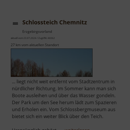
Basaltsee
bei
Ansprung
Schlossteich Chemnitz
Erzgebirgsvorland
aktuell vom 23.07.2024 / Zugriffe: 46062
27 km vom aktuellen Standort
... liegt nicht weit entfernt vom Stadtzentrum in
nürdlicher Richtung. Im Sommer kann man sich
Boote ausleihen und über das Wasser gondeln.
Der Park um den See herum lädt zum Spazieren
und Erholen ein. Vom Schlossbergmuseum aus
bietet sich ein weiter Blick über den Teich.