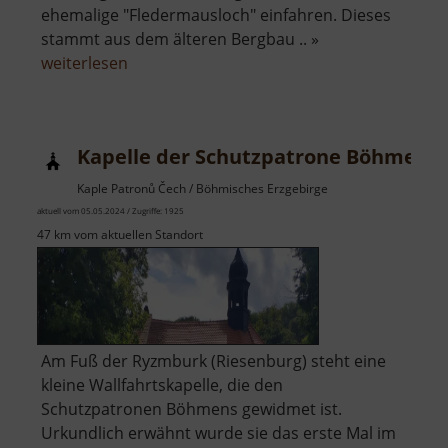
ehemalige "Fledermausloch" einfahren. Dieses
stammt aus dem älteren Bergbau .. »
über
weiterlesen
Tiefer
Victoria
Stolln
Kapelle der Schutzpatrone Böhmens
Kaple Patronů Čech / Böhmisches Erzgebirge
aktuell vom 05.05.2024 / Zugriffe: 1925
47 km vom aktuellen Standort
Am Fuß der Ryzmburk (Riesenburg) steht eine
kleine Wallfahrtskapelle, die den
Schutzpatronen Böhmens gewidmet ist.
Urkundlich erwähnt wurde sie das erste Mal im