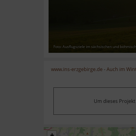
Foto: Ausflugsziele im sächsischen und böhmisc
www.ins-erzgebirge.de
-
Auch im Wint
Um dieses Projekt
+