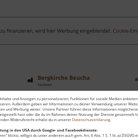
 zu finanzieren, wird hier Werbung eingeblendet.
Cookie-Ein
Bergkirche Beucha
Sachsen
aktuell vom 23.07.2024 / Zugriffe: 4356
aktu
nhalte und Anzeigen zu personalisieren, Funktionen für soziale Medien anbieten
85 km vom aktuellen Standort
85
ysieren. Außerdem geben wir Informationen zu deiner Verwendung unserer Websi
ten und Werbung weiter. Unsere Partner führen diese Informationen möglicherw
itgestellt hast oder die du im Rahmen deiner Nutzung der Dienste gesammelt ha
nden Widerufsrecht erhälst du in unserer
Datenschutzerklärung
.
tung in den USA durch Google- und Facebookdienste:
en" klickst, willigst du unter anderem auch gem. Art. 6 Abs. 1 S. 1 lit. a) DSGVO 
Sehr eindrucksvoll anzusehen ist die
I