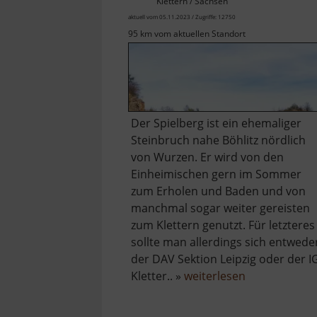
Klettern / Sachsen
aktuell vom 05.11.2023 / Zugriffe: 12750
95 km vom aktuellen Standort
Der Spielberg ist ein ehemaliger
Steinbruch nahe Böhlitz nördlich
von Wurzen. Er wird von den
Einheimischen gern im Sommer
zum Erholen und Baden und von
manchmal sogar weiter gereisten
zum Klettern genutzt. Für letzteres
sollte man allerdings sich entwede
der DAV Sektion Leipzig oder der I
über
Kletter.. »
weiterlesen
Steinbruch
Spielberg