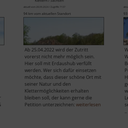
Klettern / Sachsen
aktuell vom 28.09.2024 / Zugriffe: 7137
aktu
94 km vom aktuellen Standort
93
Ab 25.04.2022 wird der Zutritt
W
vorerst nicht mehr möglich sein.
W
Hier soll mit Erdaushub verfüllt
B
werden. Wer sich dafür einsetzen
P
möchte, dass dieser schöne Ort mit
H
seiner Natur und den
g
Klettermöglichkeiten erhalten
w
r
bleiben soll, der kann gerne die
L
über
G
Petition unterzeichnen:
weiterlesen
s
Holzberg
..