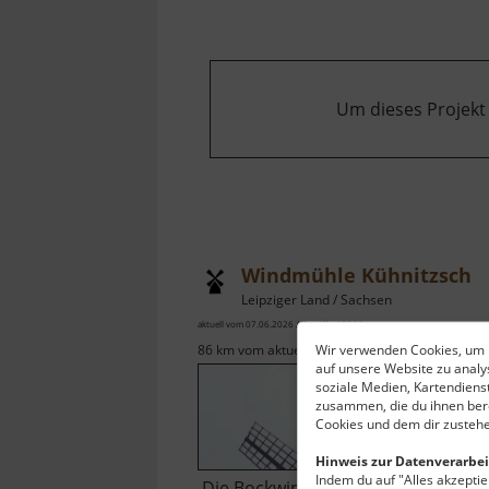
Um dieses Projekt
Windmühle Kühnitzsch
Leipziger Land / Sachsen
aktuell vom 07.06.2026 / Zugriffe: 15096
Wir verwenden Cookies, um I
86 km vom aktuellen Standort
auf unsere Website zu anal
soziale Medien, Kartendiens
zusammen, die du ihnen bere
Cookies und dem dir zustehe
Hinweis zur Datenverarbei
Indem du auf "Alles akzeptier
Die Bockwindmühle an der Straße