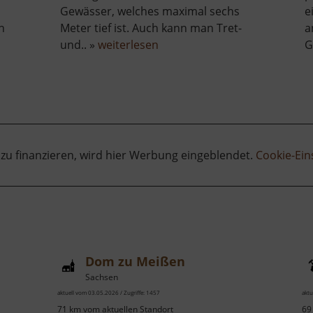
Gewässer, welches maximal sechs
e
n
Meter tief ist. Auch kann man Tret-
a
über
und.. »
weiterlesen
G
ch
Autobahnsee
 zu finanzieren, wird hier Werbung eingeblendet.
Cookie-Ein
Dom zu Meißen
Sachsen
aktuell vom 03.05.2026 / Zugriffe: 1457
aktu
71 km vom aktuellen Standort
69