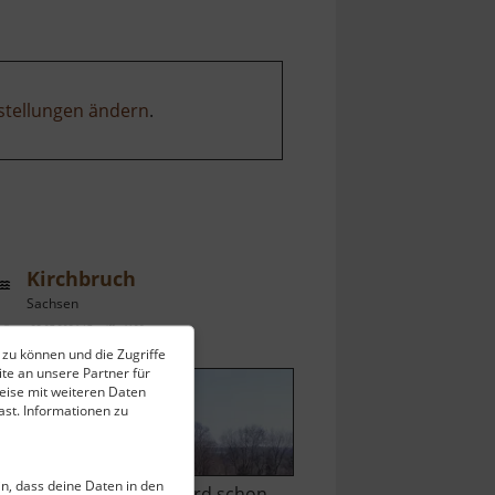
stellungen ändern
.
Kirchbruch
Sachsen
ell vom 23.07.2024 / Zugriffe: 4108
 zu können und die Zugriffe
 km vom aktuellen Standort
te an unsere Partner für
eise mit weiteren Daten
st. Informationen zu
ein, dass deine Daten in den
m Kirchbruch Beucha wird schon