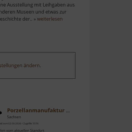
ine Ausstellung mit Leihgaben aus
nderen Museen und etwas zur
über
eschichte der.. »
weiterlesen
Hubertusburg
stellungen ändern
.
Porzellanmanufaktur Meißen
Sachsen
ell vom 02.06.2026 / Zugriffe: 3576
 km vom aktuellen Standort