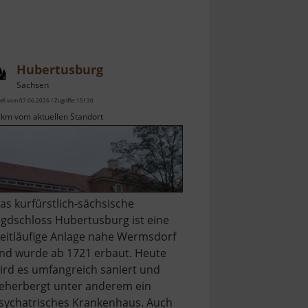
Hubertusburg
Sachsen
ell vom 07.06.2026 / Zugriffe: 15130
 km vom aktuellen Standort
as kurfürstlich-sächsische
agdschloss Hubertusburg ist eine
eitläufige Anlage nahe Wermsdorf
nd wurde ab 1721 erbaut. Heute
ird es umfangreich saniert und
eherbergt unter anderem ein
sychatrisches Krankenhaus. Auch