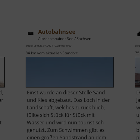
Autobahnsee
Albrechtshainer See / Sachsen
aktuell vom 23.07.2024 / Zugriffe: 4160
aktu
84 km vom aktuellen Standort
75
d,
Einst wurde an dieser Stelle Sand
D
er
und Kies abgebaut. Das Loch in der
J
Landschaft, welches zurück blieb,
w
füllte sich Stück für Stück mit
u
t
Wasser und wird nun touristisch
w
genutzt. Zum Schwimmen gibt es
b
einen großen Sandstrand an dem
p