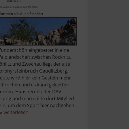
Sachsen
ell vom 05.11.2023 / Zugriffe: 4078
 km vom aktuellen Standort
underschön eingebettet in eine
aldlandschaft zwischen Röcknitz,
öhlitz und Zwochau liegt der alte
orphyrsteinbruch Gaudlitzberg.
eute wird hier kein Gestein mehr
ebrochen und es kann geklettert
erden. Hausherr ist der DAV
eipzig und man sollte dort Mitglied
ein, um dem Sport hier nachgehen
über
 »
weiterlesen
Gaudlitzberg