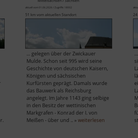
Mittelsachsen / Sachsen
aktuell vom 01.06.2026 / Zugriffe: 18002
aktu
51 km vom aktuellen Standort
24
... gelegen über der Zwickauer
.
Mulde. Schon seit 995 wird seine
s
Geschichte von deutschen Kaisern,
L
Königen und sächsischen
l
r
Kurfürsten geprägt. Damals wurde
e
das Bauwerk als Reichsburg
L
angelegt. Im Jahre 1143 ging selbige
M
in den Besitz der wettinischen
B
Markgrafen - Konrad der I. von
f
über
r.
Meißen - über und .. »
weiterlesen
s
Schloss
htal
Rochlitz