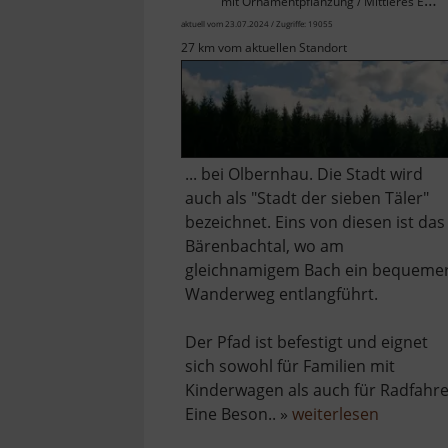
mit Ornamentpflanzung / Mittleres Erzgebirge
aktuell vom 23.07.2024 / Zugriffe: 19055
27 km vom aktuellen Standort
... bei Olbernhau. Die Stadt wird
auch als "Stadt der sieben Täler"
bezeichnet. Eins von diesen ist das
Bärenbachtal, wo am
gleichnamigem Bach ein bequeme
Wanderweg entlangführt.
Der Pfad ist befestigt und eignet
sich sowohl für Familien mit
Kinderwagen als auch für Radfahre
über
Eine Beson.. »
weiterlesen
Bärenbac