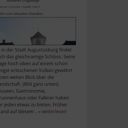
Mittleres Erzgebirge
ell vom 12.04.2026 / Zugriffe: 159313
 km vom aktuellen Standort
.. in der Stadt Augustusburg findet
ich das gleichnamige Schloss. Seine
age hoch oben auf einem schon
ängst erloschenen Vulkan gewährt
inen weiten Blick über die
andschaft. (Bild ganz unten)
useen, Gastronomie,
runnenhaus oder Falkner haben
ür jeden etwas zu bieten. Früher
über
tand auf diesem .. »
weiterlesen
Schloss
Augustusburg