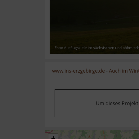
Foto: Ausflugsziele im sächsischen und böhmisc
www.ins-erzgebirge.de
-
Auch im Wint
Um dieses Projekt
+