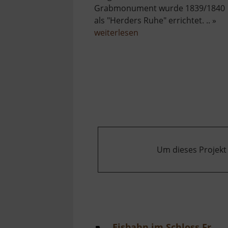
Grabmonument wurde 1839/1840
als "Herders Ruhe" errichtet. .. »
über
weiterlesen
Herders
Ruh
Um dieses Projekt
Eisbahn im Schloss Freudenstein