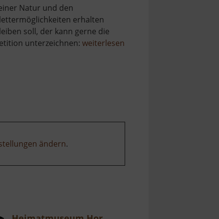
einer Natur und den
lettermöglichkeiten erhalten
leiben soll, der kann gerne die
über
etition unterzeichnen:
weiterlesen
Holzberg
stellungen ändern
.
Heimatmuseum Hormersdorf