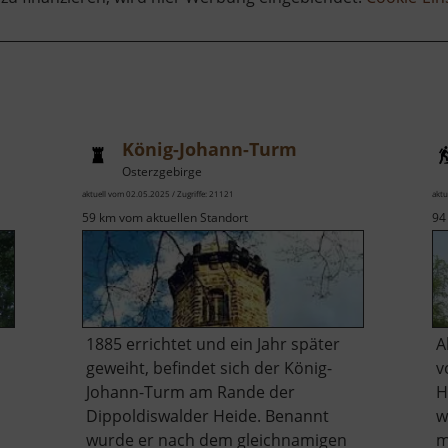
König-Johann-Turm
Osterzgebirge
aktuell vom 02.05.2025 / Zugriffe: 21121
aktu
59 km vom aktuellen Standort
94
1885 errichtet und ein Jahr später
A
geweiht, befindet sich der König-
v
Johann-Turm am Rande der
H
Dippoldiswalder Heide. Benannt
w
wurde er nach dem gleichnamigen
m