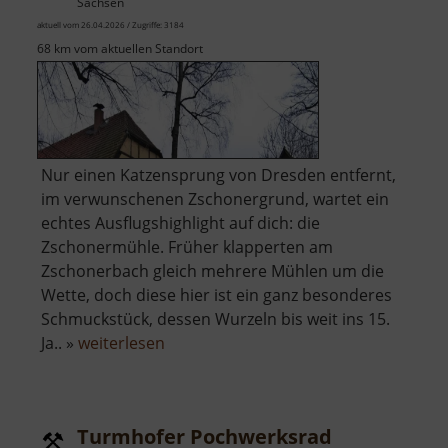
Sachsen
aktuell vom 26.04.2026 / Zugriffe: 3184
68 km vom aktuellen Standort
Nur einen Katzensprung von Dresden entfernt,
im verwunschenen Zschonergrund, wartet ein
echtes Ausflugshighlight auf dich: die
Zschonermühle. Früher klapperten am
Zschonerbach gleich mehrere Mühlen um die
Wette, doch diese hier ist ein ganz besonderes
Schmuckstück, dessen Wurzeln bis weit ins 15.
über
Ja.. »
weiterlesen
Zschonermühle
Turmhofer Pochwerksrad