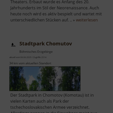
Theaters. Erbaut wurde es Anfang des 20.
Jahrhunderts im Stil der Neorenaissance. Auch
heute noch wird es aktiv bespielt und wartet mit
über
unterschiedlichen Stücken auf. .. »
weiterlesen
Stadtth
Chomut
Stadtpark Chomutov
Böhmisches Erzgebirge
aktuell vom 06.06.2025 / Zugriffe: 2514
34 km vom aktuellen Standort
Der Stadtpark in Chomotov (Komotau) ist in
vielen Karten auch als Park der
tschechoslovakischen Armee verzeichnet.