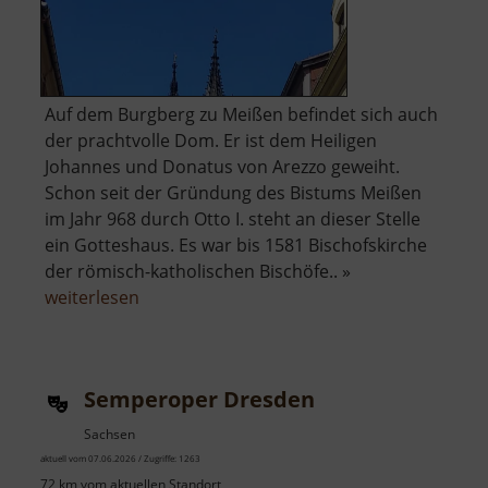
Auf dem Burgberg zu Meißen befindet sich auch
der prachtvolle Dom. Er ist dem Heiligen
Johannes und Donatus von Arezzo geweiht.
Schon seit der Gründung des Bistums Meißen
im Jahr 968 durch Otto I. steht an dieser Stelle
ein Gotteshaus. Es war bis 1581 Bischofskirche
der römisch-katholischen Bischöfe.. »
über
weiterlesen
Dom
zu
Meißen
Semperoper Dresden
Sachsen
aktuell vom 07.06.2026 / Zugriffe: 1263
72 km vom aktuellen Standort