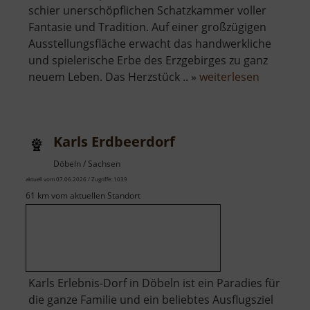
schier unerschöpflichen Schatzkammer voller
Fantasie und Tradition. Auf einer großzügigen
Ausstellungsfläche erwacht das handwerkliche
und spielerische Erbe des Erzgebirges zu ganz
über
neuem Leben. Das Herzstück .. »
weiterlesen
Depot
Pöhl-
Ströher
Karls Erdbeerdorf
Döbeln / Sachsen
aktuell vom 07.06.2026 / Zugriffe: 1039
61 km vom aktuellen Standort
Karls Erlebnis-Dorf in Döbeln ist ein Paradies für
die ganze Familie und ein beliebtes Ausflugsziel