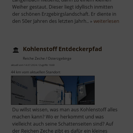
Weiher gestaut. Dieser liegt idyllisch inmitten
der schönen Erzgebirgslandschaft. Er diente in
über
den 50er Jahren des letzten Jahrh.. »
weiterlesen
Silber
Kohlenstoff Entdeckerpfad
Reiche Zeche / Osterzgebirge
aktuell vom 14.07.2024 / Zugriffe: 1668
44 km vom aktuellen Standort
Du willst wissen, was man aus Kohlenstoff alles
machen kann? Wo er herkommt und was
vielleicht auch seine Schattenseiten sind? Auf
der Reichen Zeche gibt es dafür ein kleines