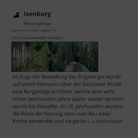
Isenburg
Westerzgebirge
aktuell vom 04.10.2024 / Zugriffe: 1736
23 km vom aktuellen Standort
Im Zuge der Besiedlung des Erzgebirges wurde
auf einem Felssporn über der Zwickauer Mulde
eine Burganlage errichtet, welche aber wohl
schon zweihundert Jahre später wieder zerstört
wurde bei Kämpfen. Im 18. Jahrhundert wurden
die Reste der Festung dann zum Bau einer
über
Kirche verwendet und sie geriet i.. »
weiterlesen
Isenb