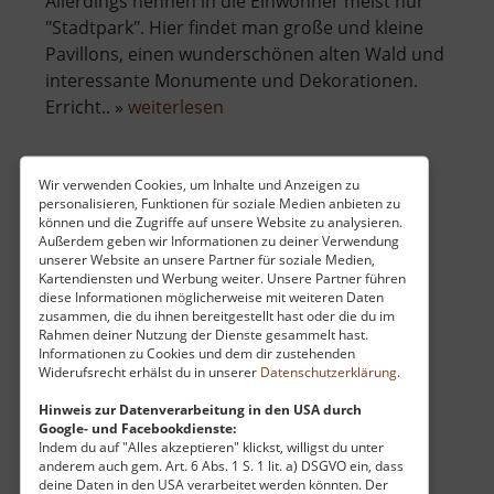
Allerdings nennen in die Einwohner meist nur
"Stadtpark". Hier findet man große und kleine
Pavillons, einen wunderschönen alten Wald und
interessante Monumente und Dekorationen.
über
Erricht.. »
weiterlesen
Stadtpark
Chomutov
Wir verwenden Cookies, um Inhalte und Anzeigen zu
personalisieren, Funktionen für soziale Medien anbieten zu
Historischer Bahnhof Mohorn
können und die Zugriffe auf unsere Website zu analysieren.
Außerdem geben wir Informationen zu deiner Verwendung
Osterzgebirge
unserer Website an unsere Partner für soziale Medien,
aktuell vom 11.04.2026 / Zugriffe: 881
Kartendiensten und Werbung weiter. Unsere Partner führen
54 km vom aktuellen Standort
diese Informationen möglicherweise mit weiteren Daten
zusammen, die du ihnen bereitgestellt hast oder die du im
Rahmen deiner Nutzung der Dienste gesammelt hast.
Informationen zu Cookies und dem dir zustehenden
Widerufsrecht erhälst du in unserer
Datenschutzerklärung
.
Hinweis zur Datenverarbeitung in den USA durch
Google- und Facebookdienste:
Der ehemalige Bahnhof Mohorn ist ein echter
Indem du auf "Alles akzeptieren" klickst, willigst du unter
Sehnsuchtsort für alle, die ein Herz für die
anderem auch gem. Art. 6 Abs. 1 S. 1 lit. a) DSGVO ein, dass
deine Daten in den USA verarbeitet werden könnten. Der
goldene Ära der sächsischen