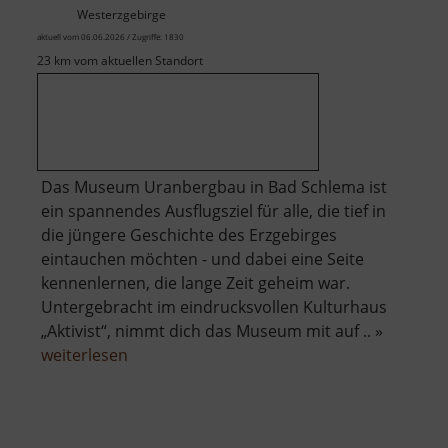
Westerzgebirge
aktuell vom 06.06.2026 / Zugriffe: 1830
23 km vom aktuellen Standort
Das Museum Uranbergbau in Bad Schlema ist
ein spannendes Ausflugsziel für alle, die tief in
die jüngere Geschichte des Erzgebirges
eintauchen möchten - und dabei eine Seite
kennenlernen, die lange Zeit geheim war.
Untergebracht im eindrucksvollen Kulturhaus
„Aktivist“, nimmt dich das Museum mit auf .. »
über
weiterlesen
Museum
Uranbergbau