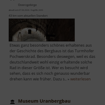
Osterzgebirge
aktuell vom 07.06.2026 / Zugriffe: 2693
43 km vom aktuellen Standort
Etwas ganz besonders schönes erhaltenes aus
der Geschichte des Bergbaus ist das Turmhofer
Pochwerskrad. Besonders deswegen, weil es das
deutschlandweit wohl einzig erhaltende solche
Rad in dieser Größe ist. Wer es besucht wird
sehen, dass es sich noch genauso wunderbar
über
drehen kann wie früher. Dazu s.. »
weiterlesen
Turmho
Pochwe
Museum Uranbergbau