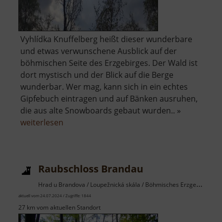
Vyhlídka Knuffelberg heißt dieser wunderbare
und etwas verwunschene Ausblick auf der
böhmischen Seite des Erzgebirges. Der Wald ist
dort mystisch und der Blick auf die Berge
wunderbar. Wer mag, kann sich in ein echtes
Gipfebuch eintragen und auf Bänken ausruhen,
die aus alte Snowboards gebaut wurden.. »
über
weiterlesen
Aussichtspunkt
Knuffelberg
Raubschloss Brandau
Hrad u Brandova / Loupežnická skála / Böhmisches Erzgebirge
aktuell vom 24.07.2024 / Zugriffe: 1844
27 km vom aktuellen Standort