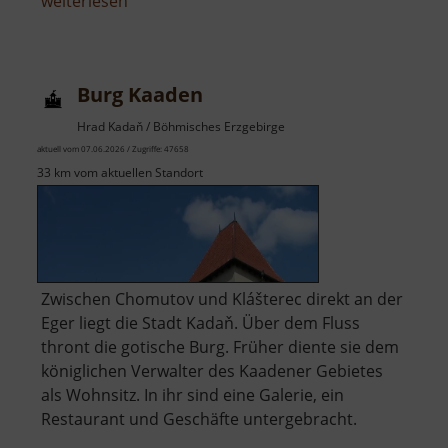
über
weiterlesen
Naturbühne
Greifensteine
Burg Kaaden
Hrad Kadaň / Böhmisches Erzgebirge
aktuell vom 07.06.2026 / Zugriffe: 47658
33 km vom aktuellen Standort
Zwischen Chomutov und Klášterec direkt an der
Eger liegt die Stadt Kadaň. Über dem Fluss
thront die gotische Burg. Früher diente sie dem
königlichen Verwalter des Kaadener Gebietes
als Wohnsitz. In ihr sind eine Galerie, ein
Restaurant und Geschäfte untergebracht.