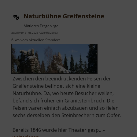
an
der
Naturbühne Greifensteine
Lessingstraße
Mittleres Erzgebirge
aktuell vom 31.05.2026 / Zugriffe: 25033
6 km vom aktuellen Standort
Zwischen den beeindruckenden Felsen der
Greifensteine befindet sich eine kleine
Naturbühne. Da, wo heute Besucher weilen,
befand sich früher ein Granitsteinbruch. Die
Felsen waren einfach abzubauen und so fielen
sechs derselben den Steinbrechern zum Opfer.
Bereits 1846 wurde hier Theater gesp.. »