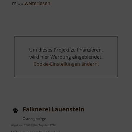
über
mi.. »
weiterlesen
Schauwerkstatt
Zum
Weihrichkarzl
Um dieses Projekt zu finanzieren,
wird hier Werbung eingeblendet.
Cookie-Einstellungen ändern
.
Falknerei Lauenstein
Osterzgebirge
aktuell vom 02.06.2026 / Zugriffe: 13728