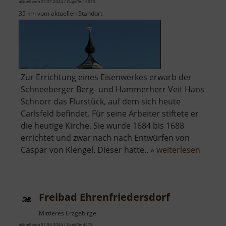
aktuell vom 23.07.2024 / Zugriffe: 15070
35 km vom aktuellen Standort
Zur Errichtung eines Eisenwerkes erwarb der
Schneeberger Berg- und Hammerherr Veit Hans
Schnorr das Flurstück, auf dem sich heute
Carlsfeld befindet. Für seine Arbeiter stiftete er
die heutige Kirche. Sie wurde 1684 bis 1688
errichtet und zwar nach nach Entwürfen von
über
Caspar von Klengel. Dieser hatte.. »
weiterlesen
Rundki
Carlsfe
Freibad Ehrenfriedersdorf
Mittleres Erzgebirge
aktuell vom 07.06.2026 / Zugriffe: 4478