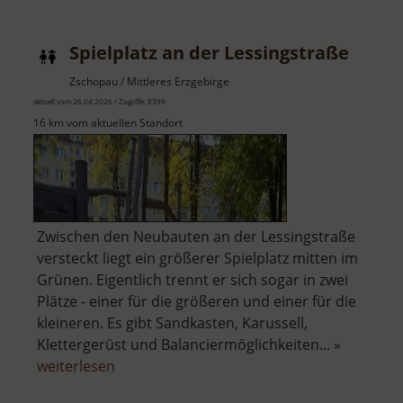
Spielplatz an der Lessingstraße
Zschopau / Mittleres Erzgebirge
aktuell vom 26.04.2026 / Zugriffe: 8399
16 km vom aktuellen Standort
Zwischen den Neubauten an der Lessingstraße
versteckt liegt ein größerer Spielplatz mitten im
Grünen. Eigentlich trennt er sich sogar in zwei
Plätze - einer für die größeren und einer für die
kleineren. Es gibt Sandkasten, Karussell,
Klettergerüst und Balanciermöglichkeiten... »
über
weiterlesen
Spielplatz