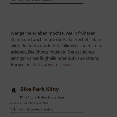
61 km vom aktuellen Standort
Wer gerne erleben möchte, wie in früheren
Zeiten und auch heute die Falknerei betrieben
wird, der kann das in der Falknerei Lauenstein
erleben. Die Shows finden in Deutschlands
einziger Falkenflughalle oder auf Lauensteins
über
Burgruine statt... »
weiterlesen
Falknerei
Lauenstein
Bike Park Kliny
Klíny / Böhmisches Erzgebirge
aktuell vom 12.04.2026 / Zugriffe: 2243
40 km vom aktuellen Standort