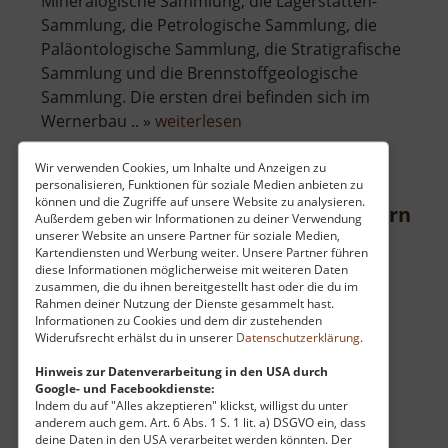
Mineralogische Sammlung, die Lagerstätten-
Sammlung, die Petrologische Sammlung, die
Paläontologische Sammlung, die Stratigrafische
Sammlung und die Brennstoffgeologische
Sammlung. Die ersten drei befinden sich im
über
Wernerbau .. »
weiterlesen
Geowissenschaftliche
Sammlungen
Wir verwenden Cookies, um Inhalte und Anzeigen zu
personalisieren, Funktionen für soziale Medien anbieten zu
können und die Zugriffe auf unsere Website zu analysieren.
Besucherbergwerk Zinnkammern Pö
Außerdem geben wir Informationen zu deiner Verwendung
unserer Website an unsere Partner für soziale Medien,
Mittleres Erzgebirge
Kartendiensten und Werbung weiter. Unsere Partner führen
diese Informationen möglicherweise mit weiteren Daten
aktuell vom 07.06.2026 / Zugriffe: 30541
zusammen, die du ihnen bereitgestellt hast oder die du im
17 km vom aktuellen Standort
Rahmen deiner Nutzung der Dienste gesammelt hast.
Informationen zu Cookies und dem dir zustehenden
Widerufsrecht erhälst du in unserer
Datenschutzerklärung
.
Hinweis zur Datenverarbeitung in den USA durch
Google- und Facebookdienste:
Indem du auf "Alles akzeptieren" klickst, willigst du unter
Zeugnis des jüngeren Bergbaus im Erzgebirge
anderem auch gem. Art. 6 Abs. 1 S. 1 lit. a) DSGVO ein, dass
deine Daten in den USA verarbeitet werden könnten. Der
liefern die Zinnkammern in Pöhla. Nach dem