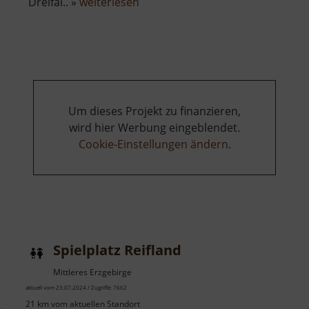
über
Dreifal.. »
weiterlesen
Heilige
Dreifaltigkeit
Um dieses Projekt zu finanzieren,
wird hier Werbung eingeblendet.
Cookie-Einstellungen ändern
.
Spielplatz Reifland
Mittleres Erzgebirge
aktuell vom 23.07.2024 / Zugriffe: 7662
21 km vom aktuellen Standort