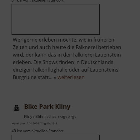
61 km vom aktuellen Standort
Wer gerne erleben möchte, wie in früheren
Zeiten und auch heute die Falknerei betrieben
wird, der kann das in der Falknerei Lauenstein
erleben. Die Shows finden in Deutschlands
einziger Falkenflughalle oder auf Lauensteins
über
Burgruine statt... »
weiterlesen
Falknerei
Lauenstein
Bike Park Kliny
Klíny / Böhmisches Erzgebirge
aktuell vom 12.04.2026 / Zugriffe: 2218
40 km vom aktuellen Standort