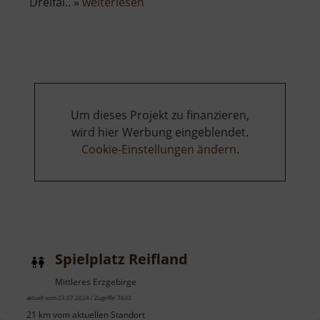
über
Dreifal.. »
weiterlesen
Heilige
Dreifaltigkeit
Um dieses Projekt zu finanzieren,
wird hier Werbung eingeblendet.
Cookie-Einstellungen ändern
.
Spielplatz Reifland
Mittleres Erzgebirge
aktuell vom 23.07.2024 / Zugriffe: 7633
21 km vom aktuellen Standort