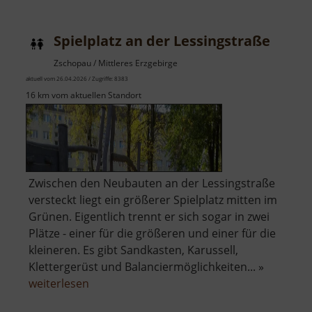
Spielplatz an der Lessingstraße
Zschopau / Mittleres Erzgebirge
aktuell vom 26.04.2026 / Zugriffe: 8383
16 km vom aktuellen Standort
Zwischen den Neubauten an der Lessingstraße
versteckt liegt ein größerer Spielplatz mitten im
Grünen. Eigentlich trennt er sich sogar in zwei
Plätze - einer für die größeren und einer für die
kleineren. Es gibt Sandkasten, Karussell,
Klettergerüst und Balanciermöglichkeiten... »
über
weiterlesen
Spielplatz