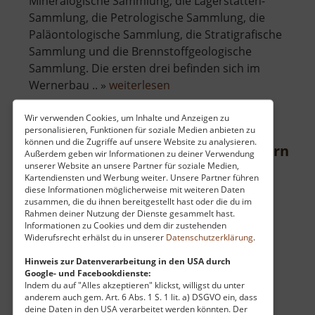
Mineralogische Sammlung, die Lagerstätten-
Sammlung, die Petrologische Sammlung, die
Paläontologische Sammlung, die Stratigrafische
Sammlung und die Brennstoffgeologische
Sammlung. Die ersten drei befinden sich im
über
Wernerbau .. »
weiterlesen
Geowissenschaftliche
Sammlungen
Wir verwenden Cookies, um Inhalte und Anzeigen zu
personalisieren, Funktionen für soziale Medien anbieten zu
können und die Zugriffe auf unsere Website zu analysieren.
Besucherbergwerk Zinnkammern Pö
Außerdem geben wir Informationen zu deiner Verwendung
unserer Website an unsere Partner für soziale Medien,
Mittleres Erzgebirge
Kartendiensten und Werbung weiter. Unsere Partner führen
diese Informationen möglicherweise mit weiteren Daten
aktuell vom 07.06.2026 / Zugriffe: 30505
zusammen, die du ihnen bereitgestellt hast oder die du im
17 km vom aktuellen Standort
Rahmen deiner Nutzung der Dienste gesammelt hast.
Informationen zu Cookies und dem dir zustehenden
Widerufsrecht erhälst du in unserer
Datenschutzerklärung
.
Hinweis zur Datenverarbeitung in den USA durch
Google- und Facebookdienste:
Indem du auf "Alles akzeptieren" klickst, willigst du unter
Zeugnis des jüngeren Bergbaus im Erzgebirge
anderem auch gem. Art. 6 Abs. 1 S. 1 lit. a) DSGVO ein, dass
deine Daten in den USA verarbeitet werden könnten. Der
liefern die Zinnkammern in Pöhla. Nach dem