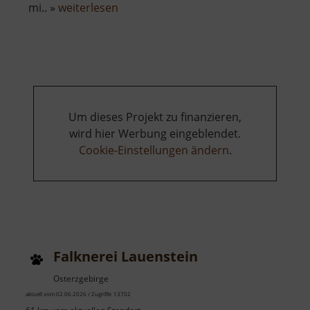
über
mi.. »
weiterlesen
Schauwerkstatt
Zum
Weihrichkarzl
Um dieses Projekt zu finanzieren,
wird hier Werbung eingeblendet.
Cookie-Einstellungen ändern
.
Falknerei Lauenstein
Osterzgebirge
aktuell vom 02.06.2026 / Zugriffe: 13702