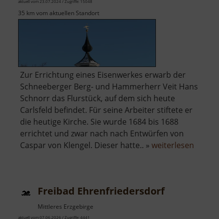
aktuell vom 23.07.2024 / Zugriffe: 15048
35 km vom aktuellen Standort
Zur Errichtung eines Eisenwerkes erwarb der
Schneeberger Berg- und Hammerherr Veit Hans
Schnorr das Flurstück, auf dem sich heute
Carlsfeld befindet. Für seine Arbeiter stiftete er
die heutige Kirche. Sie wurde 1684 bis 1688
errichtet und zwar nach nach Entwürfen von
über
Caspar von Klengel. Dieser hatte.. »
weiterlesen
Rundki
Carlsfe
Freibad Ehrenfriedersdorf
Mittleres Erzgebirge
aktuell vom 07.06.2026 / Zugriffe: 4441