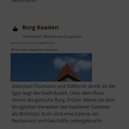
über
weiterlesen
Naturbühne
Greifensteine
Burg Kaaden
Hrad Kadaň / Böhmisches Erzgebirge
aktuell vom 07.06.2026 / Zugriffe: 47620
33 km vom aktuellen Standort
Zwischen Chomutov und Klášterec direkt an der
Eger liegt die Stadt Kadaň. Über dem Fluss
thront die gotische Burg. Früher diente sie dem
königlichen Verwalter des Kaadener Gebietes
als Wohnsitz. In ihr sind eine Galerie, ein
Restaurant und Geschäfte untergebracht.