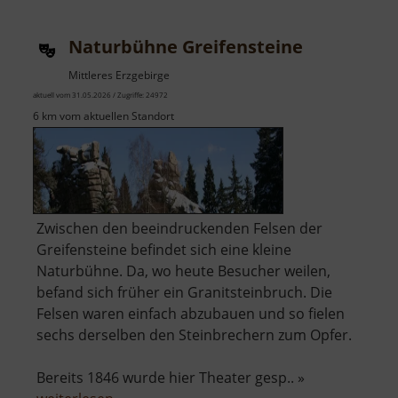
an
der
Naturbühne Greifensteine
Lessingstraße
Mittleres Erzgebirge
aktuell vom 31.05.2026 / Zugriffe: 24972
6 km vom aktuellen Standort
Zwischen den beeindruckenden Felsen der
Greifensteine befindet sich eine kleine
Naturbühne. Da, wo heute Besucher weilen,
befand sich früher ein Granitsteinbruch. Die
Felsen waren einfach abzubauen und so fielen
sechs derselben den Steinbrechern zum Opfer.
Bereits 1846 wurde hier Theater gesp.. »