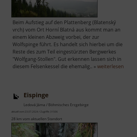
Beim Aufstieg auf den Plattenberg (Blatenský
vrch) vom Ort Horní Blatná aus kommt man an
einem kleinen Abzweig vorbei, der zur
Wolfspinge führt. Es handelt sich hierbei um die
Reste des zum Teil eingestürzten Bergwerkes
"Wolfgang-Stollen". Gut erkennen lassen sich in
über
diesem Felsenkessel die ehemalig.. »
weiterlesen
Wolfs
Eispinge
Ledová Jáma / Böhmisches Erzgebirge
aktuell vom 23.07.2024 / Zugriffe: 31506
28 km vom aktuellen Standort