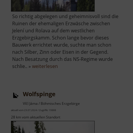
So richtig abgelegen und geheimnisvoll sind die
Ruinen der ehemaligen Erzwäsche zwischen
Jelení und Rolava auf dem westlichen
Erzgebirgskamm. Schon lange bevor dieses
Bauwerk errichtet wurde, suchte man schon
nach Silber, Zinn oder Eisen in der Gegend.
Nach Besatzung durch das NS-Regime wurde
über
schlie.. »
weiterlesen
Zinnbergwerk
Sauersack
Wolfspinge
Vlčí Jáma / Böhmisches Erzgebirge
aktuell vom 23.07.2024 / Zugriffe: 19888
28 km vom aktuellen Standort