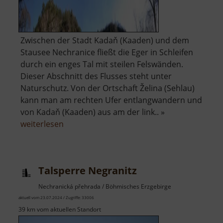
Zwischen der Stadt Kadaň (Kaaden) und dem
Stausee Nechranice fließt die Eger in Schleifen
durch ein enges Tal mit steilen Felswänden.
Dieser Abschnitt des Flusses steht unter
Naturschutz. Von der Ortschaft Želina (Sehlau)
kann man am rechten Ufer entlangwandern und
von Kadaň (Kaaden) aus am der link.. »
über
weiterlesen
Naturdenkmal
Želinský
meandr
Talsperre Negranitz
Nechranická přehrada / Böhmisches Erzgebirge
aktuell vom 23.07.2024 / Zugriffe: 33006
39 km vom aktuellen Standort