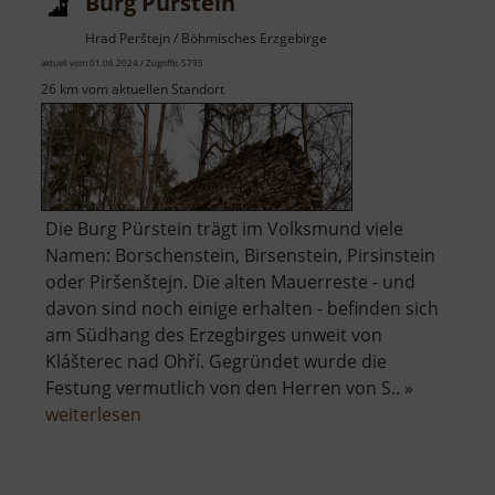
Burg Pürstein
Hrad Perštejn / Böhmisches Erzgebirge
aktuell vom 01.06.2024 / Zugriffe: 5795
26 km vom aktuellen Standort
Die Burg Pürstein trägt im Volksmund viele
Namen: Borschenstein, Birsenstein, Pirsinstein
oder Piršenštejn. Die alten Mauerreste - und
davon sind noch einige erhalten - befinden sich
am Südhang des Erzegbirges unweit von
Klášterec nad Ohří. Gegründet wurde die
Festung vermutlich von den Herren von S.. »
über
weiterlesen
Burg
Pürstein