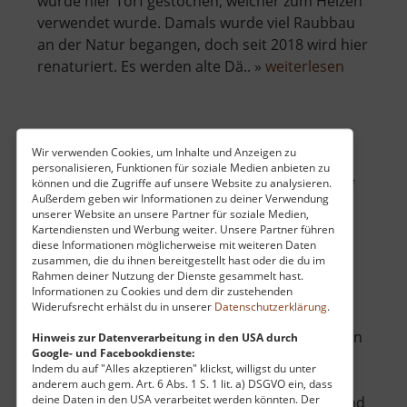
wurde hier Torf gestochen, welcher zum Heizen
verwendet wurde. Damals wurde viel Raubbau
an der Natur begangen, doch seit 2018 wird hier
über
renaturiert. Es werden alte Dä.. »
weiterlesen
Naturde
Pernink
Neuschönburg / Schönburg
Wir verwenden Cookies, um Inhalte und Anzeigen zu
personalisieren, Funktionen für soziale Medien anbieten zu
Hrad Nový Šumburk / Šumburk / Böhmisches Erzgebirge
können und die Zugriffe auf unsere Website zu analysieren.
Außerdem geben wir Informationen zu deiner Verwendung
aktuell vom 01.10.2024 / Zugriffe: 23755
unserer Website an unsere Partner für soziale Medien,
28 km vom aktuellen Standort
Kartendiensten und Werbung weiter. Unsere Partner führen
diese Informationen möglicherweise mit weiteren Daten
zusammen, die du ihnen bereitgestellt hast oder die du im
Rahmen deiner Nutzung der Dienste gesammelt hast.
Informationen zu Cookies und dem dir zustehenden
Widerufsrecht erhälst du in unserer
Datenschutzerklärung
.
Schon von der Egertalstraße aus sieht man den
Hinweis zur Datenverarbeitung in den USA durch
Google- und Facebookdienste:
Burgberg. Auf dem 541 Meter hohen Šumna
Indem du auf "Alles akzeptieren" klickst, willigst du unter
befinden sich die Ruinen der Burg
anderem auch gem. Art. 6 Abs. 1 S. 1 lit. a) DSGVO ein, dass
deine Daten in den USA verarbeitet werden könnten. Der
Neuschönburg. Der Aufstieg ist romantisch und