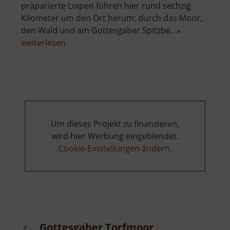
präparierte Loipen führen hier rund sechzig
Kilometer um den Ort herum: durch das Moor,
den Wald und am Gottesgaber Spitzbe.. »
über
weiterlesen
Loipen
von
Boží
Dar
Um dieses Projekt zu finanzieren,
wird hier Werbung eingeblendet.
Cookie-Einstellungen ändern
.
Gottesgaber Torfmoor