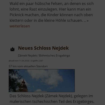
Wald ein paar hübsche Felsen, an denen es sich
lohnt, eine Rast einzulegen. Hier kann man ein
Picknick machen, die Kinder können nach oben
klettern oder in die kleine Höhle schauen. .. »
über
weiterlesen
Felsen
bei
Lužec
Neues Schloss Nejdek
u
Nejdku
Zámek Nejdek / Böhmisches Erzgebirge
aktuell vom 11.04.2026 / Zugriffe: 2287
37 km vom aktuellen Standort
Das Schloss Nejdek (Zámek Nejdek), gelegen im
malerischen tschechischen Teil des Erzgebirges,