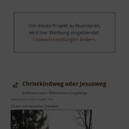
Myslivny
Um dieses Projekt zu finanzieren,
wird hier Werbung eingeblendet.
Cookie-Einstellungen ändern
.
Christkindweg oder Jesusweg
Ježíškova cesta / Böhmisches Erzgebirge
aktuell vom 06.01.2026 / Zugriffe: 7033
22 km vom aktuellen Standort