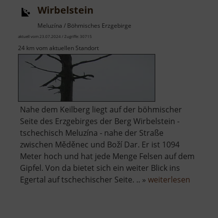
Wirbelstein
Meluzína / Böhmisches Erzgebirge
aktuell vom 23.07.2024 / Zugriffe: 30715
24 km vom aktuellen Standort
Nahe dem Keilberg liegt auf der böhmischer
Seite des Erzgebirges der Berg Wirbelstein -
tschechisch Meluzína - nahe der Straße
zwischen Měděnec und Boží Dar. Er ist 1094
Meter hoch und hat jede Menge Felsen auf dem
Gipfel. Von da bietet sich ein weiter Blick ins
über
Egertal auf tschechischer Seite. .. »
weiterlesen
Wirbels