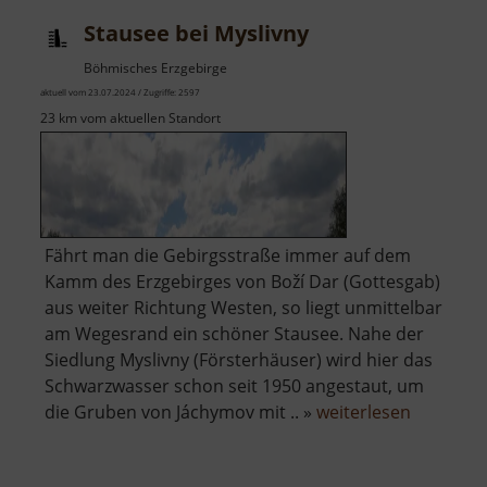
Stausee bei Myslivny
Böhmisches Erzgebirge
aktuell vom 23.07.2024 / Zugriffe: 2597
23 km vom aktuellen Standort
Fährt man die Gebirgsstraße immer auf dem
Kamm des Erzgebirges von Boží Dar (Gottesgab)
aus weiter Richtung Westen, so liegt unmittelbar
am Wegesrand ein schöner Stausee. Nahe der
Siedlung Myslivny (Försterhäuser) wird hier das
Schwarzwasser schon seit 1950 angestaut, um
über
die Gruben von Jáchymov mit .. »
weiterlesen
Stausee
bei