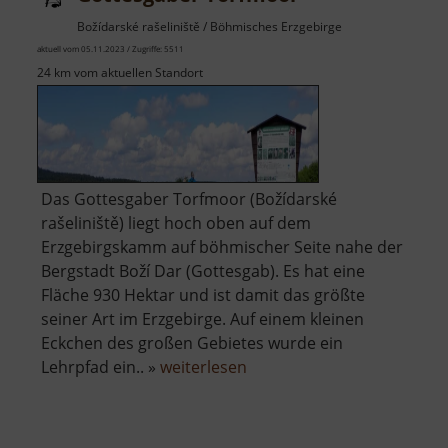
Božídarské rašeliniště / Böhmisches Erzgebirge
aktuell vom 05.11.2023 / Zugriffe: 5511
24 km vom aktuellen Standort
Das Gottesgaber Torfmoor (Božídarské
rašeliniště) liegt hoch oben auf dem
Erzgebirgskamm auf böhmischer Seite nahe der
Bergstadt Boží Dar (Gottesgab). Es hat eine
Fläche 930 Hektar und ist damit das größte
seiner Art im Erzgebirge. Auf einem kleinen
Eckchen des großen Gebietes wurde ein
über
Lehrpfad ein.. »
weiterlesen
Gottesgaber
Torfmoor