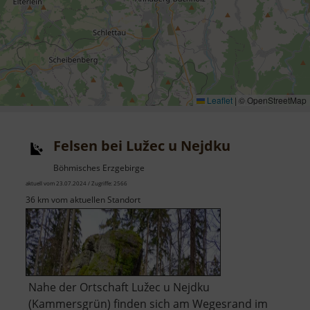
Leaflet
|
© OpenStreetMap
Felsen bei Lužec u Nejdku
Böhmisches Erzgebirge
aktuell vom 23.07.2024 / Zugriffe: 2566
36 km vom aktuellen Standort
Nahe der Ortschaft Lužec u Nejdku
(Kammersgrün) finden sich am Wegesrand im