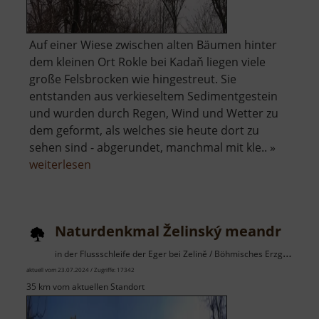
Auf einer Wiese zwischen alten Bäumen hinter
dem kleinen Ort Rokle bei Kadaň liegen viele
große Felsbrocken wie hingestreut. Sie
entstanden aus verkieseltem Sedimentgestein
und wurden durch Regen, Wind und Wetter zu
dem geformt, als welches sie heute dort zu
sehen sind - abgerundet, manchmal mit kle.. »
über
weiterlesen
Naturdenkmal
Sluňáky
Naturdenkmal Želinský meandr
in der Flussschleife der Eger bei Zelině / Böhmisches Erzgebirge
aktuell vom 23.07.2024 / Zugriffe: 17342
35 km vom aktuellen Standort