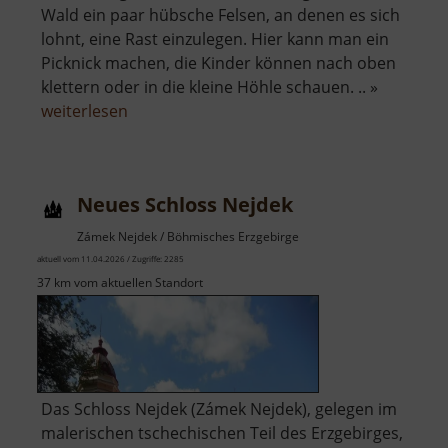
Wald ein paar hübsche Felsen, an denen es sich
lohnt, eine Rast einzulegen. Hier kann man ein
Picknick machen, die Kinder können nach oben
klettern oder in die kleine Höhle schauen. .. »
über
weiterlesen
Felsen
bei
Lužec
Neues Schloss Nejdek
u
Nejdku
Zámek Nejdek / Böhmisches Erzgebirge
aktuell vom 11.04.2026 / Zugriffe: 2285
37 km vom aktuellen Standort
Das Schloss Nejdek (Zámek Nejdek), gelegen im
malerischen tschechischen Teil des Erzgebirges,