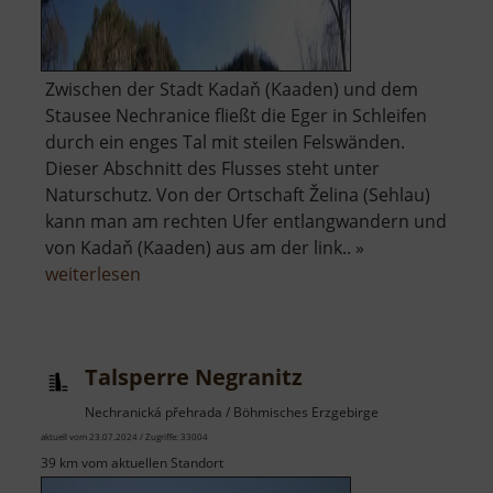
Zwischen der Stadt Kadaň (Kaaden) und dem
Stausee Nechranice fließt die Eger in Schleifen
durch ein enges Tal mit steilen Felswänden.
Dieser Abschnitt des Flusses steht unter
Naturschutz. Von der Ortschaft Želina (Sehlau)
kann man am rechten Ufer entlangwandern und
von Kadaň (Kaaden) aus am der link.. »
über
weiterlesen
Naturdenkmal
Želinský
meandr
Talsperre Negranitz
Nechranická přehrada / Böhmisches Erzgebirge
aktuell vom 23.07.2024 / Zugriffe: 33004
39 km vom aktuellen Standort