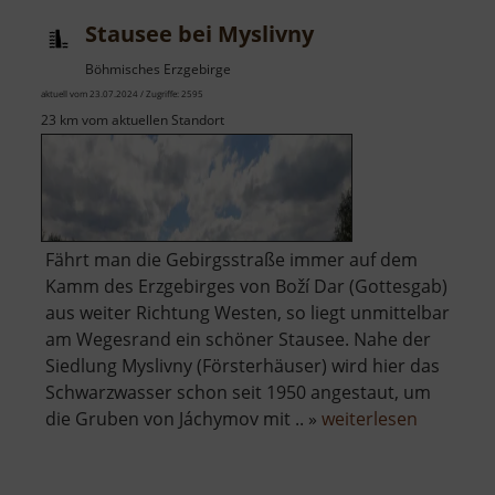
Stausee bei Myslivny
Böhmisches Erzgebirge
aktuell vom 23.07.2024 / Zugriffe: 2595
23 km vom aktuellen Standort
Fährt man die Gebirgsstraße immer auf dem
Kamm des Erzgebirges von Boží Dar (Gottesgab)
aus weiter Richtung Westen, so liegt unmittelbar
am Wegesrand ein schöner Stausee. Nahe der
Siedlung Myslivny (Försterhäuser) wird hier das
Schwarzwasser schon seit 1950 angestaut, um
über
die Gruben von Jáchymov mit .. »
weiterlesen
Stausee
bei