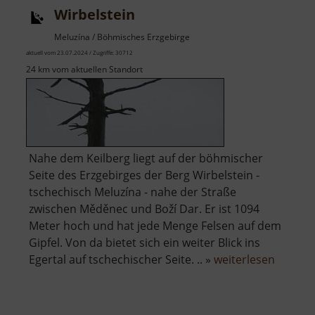
Wirbelstein
Meluzína / Böhmisches Erzgebirge
aktuell vom 23.07.2024 / Zugriffe: 30712
24 km vom aktuellen Standort
Nahe dem Keilberg liegt auf der böhmischer
Seite des Erzgebirges der Berg Wirbelstein -
tschechisch Meluzína - nahe der Straße
zwischen Měděnec und Boží Dar. Er ist 1094
Meter hoch und hat jede Menge Felsen auf dem
Gipfel. Von da bietet sich ein weiter Blick ins
über
Egertal auf tschechischer Seite. .. »
weiterlesen
Wirbels