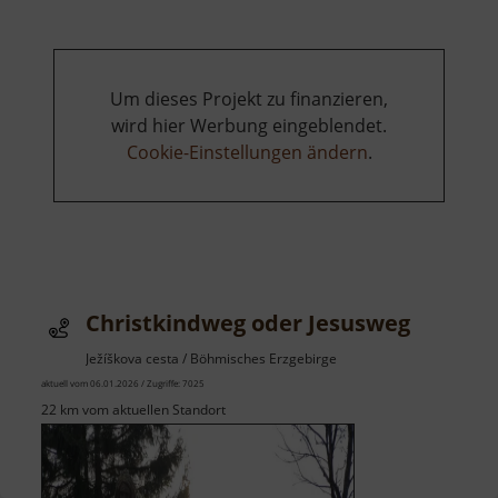
Myslivny
Um dieses Projekt zu finanzieren,
wird hier Werbung eingeblendet.
Cookie-Einstellungen ändern
.
Christkindweg oder Jesusweg
Ježíškova cesta / Böhmisches Erzgebirge
aktuell vom 06.01.2026 / Zugriffe: 7025
22 km vom aktuellen Standort