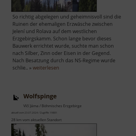
So richtig abgelegen und geheimnisvoll sind die
Ruinen der ehemaligen Erzwäsche zwischen
Jelení und Rolava auf dem westlichen
Erzgebirgskamm. Schon lange bevor dieses
Bauwerk errichtet wurde, suchte man schon
nach Silber, Zinn oder Eisen in der Gegend.
Nach Besatzung durch das NS-Regime wurde
über
schlie.. »
weiterlesen
Zinnbergwerk
Sauersack
Wolfspinge
Vlčí Jáma / Böhmisches Erzgebirge
aktuell vom 23.07.2024 / Zugriffe: 19881
28 km vom aktuellen Standort