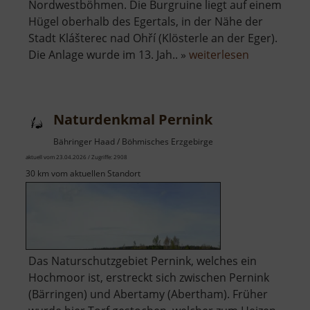
Nordwestböhmen. Die Burgruine liegt auf einem
Hügel oberhalb des Egertals, in der Nähe der
Stadt Klášterec nad Ohří (Klösterle an der Eger).
über
Die Anlage wurde im 13. Jah.. »
weiterlesen
Burgruine
Egerberg
Naturdenkmal Pernink
Bähringer Haad / Böhmisches Erzgebirge
aktuell vom 23.04.2026 / Zugriffe: 2908
30 km vom aktuellen Standort
Das Naturschutzgebiet Pernink, welches ein
Hochmoor ist, erstreckt sich zwischen Pernink
(Bärringen) und Abertamy (Abertham). Früher