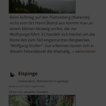
Beim Aufstieg auf den Plattenberg (Blatenský
vrch) vom Ort Horní Blatná aus kommt man an
einem kleinen Abzweig vorbei, der zur
Wolfspinge führt. Es handelt sich hierbei um die
Reste des zum Teil eingestürzten Bergwerkes
"Wolfgang-Stollen". Gut erkennen lassen sich in
über
diesem Felsenkessel die ehemalig.. »
weiterlesen
Wolfs
Eispinge
Ledová Jáma / Böhmisches Erzgebirge
aktuell vom 23.07.2024 / Zugriffe: 31503
28 km vom aktuellen Standort