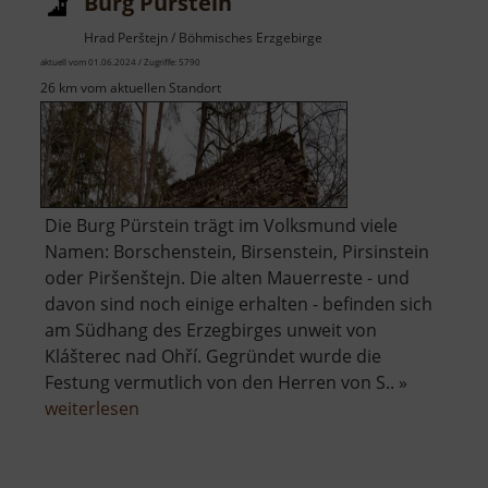
Burg Pürstein
Hrad Perštejn / Böhmisches Erzgebirge
aktuell vom 01.06.2024 / Zugriffe: 5790
26 km vom aktuellen Standort
Die Burg Pürstein trägt im Volksmund viele
Namen: Borschenstein, Birsenstein, Pirsinstein
oder Piršenštejn. Die alten Mauerreste - und
davon sind noch einige erhalten - befinden sich
am Südhang des Erzegbirges unweit von
Klášterec nad Ohří. Gegründet wurde die
Festung vermutlich von den Herren von S.. »
über
weiterlesen
Burg
Pürstein