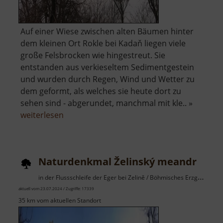
Auf einer Wiese zwischen alten Bäumen hinter
dem kleinen Ort Rokle bei Kadaň liegen viele
große Felsbrocken wie hingestreut. Sie
entstanden aus verkieseltem Sedimentgestein
und wurden durch Regen, Wind und Wetter zu
dem geformt, als welches sie heute dort zu
sehen sind - abgerundet, manchmal mit kle.. »
über
weiterlesen
Naturdenkmal
Sluňáky
Naturdenkmal Želinský meandr
in der Flussschleife der Eger bei Zelině / Böhmisches Erzgebirge
aktuell vom 23.07.2024 / Zugriffe: 17339
35 km vom aktuellen Standort