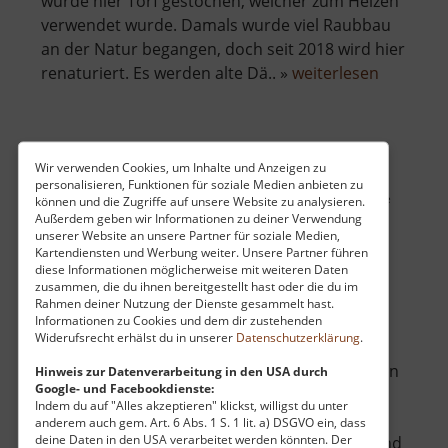
wurde hier Torf gestochen, welcher zum Heizen
verwendet wurde. Damals wurde viel Raubbau
an der Natur begangen, doch seit 2018 wird hier
über
renaturiert. Es werden alte Dä.. »
weiterlesen
Naturde
Pernink
Neuschönburg / Schönburg
Wir verwenden Cookies, um Inhalte und Anzeigen zu
personalisieren, Funktionen für soziale Medien anbieten zu
Hrad Nový Šumburk / Šumburk / Böhmisches Erzgebirge
können und die Zugriffe auf unsere Website zu analysieren.
Außerdem geben wir Informationen zu deiner Verwendung
aktuell vom 01.10.2024 / Zugriffe: 23753
unserer Website an unsere Partner für soziale Medien,
28 km vom aktuellen Standort
Kartendiensten und Werbung weiter. Unsere Partner führen
diese Informationen möglicherweise mit weiteren Daten
zusammen, die du ihnen bereitgestellt hast oder die du im
Rahmen deiner Nutzung der Dienste gesammelt hast.
Informationen zu Cookies und dem dir zustehenden
Widerufsrecht erhälst du in unserer
Datenschutzerklärung
.
Schon von der Egertalstraße aus sieht man den
Hinweis zur Datenverarbeitung in den USA durch
Google- und Facebookdienste:
Burgberg. Auf dem 541 Meter hohen Šumna
Indem du auf "Alles akzeptieren" klickst, willigst du unter
befinden sich die Ruinen der Burg
anderem auch gem. Art. 6 Abs. 1 S. 1 lit. a) DSGVO ein, dass
deine Daten in den USA verarbeitet werden könnten. Der
Neuschönburg. Der Aufstieg ist romantisch und