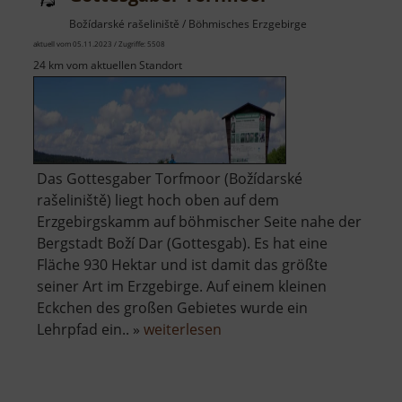
Božídarské rašeliniště / Böhmisches Erzgebirge
aktuell vom 05.11.2023 / Zugriffe: 5508
24 km vom aktuellen Standort
Das Gottesgaber Torfmoor (Božídarské
rašeliniště) liegt hoch oben auf dem
Erzgebirgskamm auf böhmischer Seite nahe der
Bergstadt Boží Dar (Gottesgab). Es hat eine
Fläche 930 Hektar und ist damit das größte
seiner Art im Erzgebirge. Auf einem kleinen
Eckchen des großen Gebietes wurde ein
über
Lehrpfad ein.. »
weiterlesen
Gottesgaber
Torfmoor