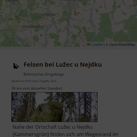
Leaflet
|
© OpenStreetMap
Felsen bei Lužec u Nejdku
Böhmisches Erzgebirge
aktuell vom 23.07.2024 / Zugriffe: 2564
36 km vom aktuellen Standort
Nahe der Ortschaft Lužec u Nejdku
(Kammersgrün) finden sich am Wegesrand im