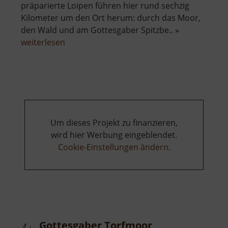
präparierte Loipen führen hier rund sechzig
Kilometer um den Ort herum: durch das Moor,
den Wald und am Gottesgaber Spitzbe.. »
über
weiterlesen
Loipen
von
Boží
Dar
Um dieses Projekt zu finanzieren,
wird hier Werbung eingeblendet.
Cookie-Einstellungen ändern
.
Gottesgaber Torfmoor