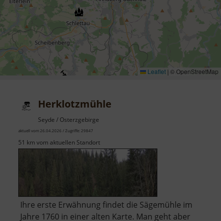
Leaflet
|
© OpenStreetMap
Herklotzmühle
Seyde / Osterzgebirge
aktuell vom 26.04.2026 / Zugriffe: 29847
51 km vom aktuellen Standort
Ihre erste Erwähnung findet die Sägemühle im
Jahre 1760 in einer alten Karte. Man geht aber