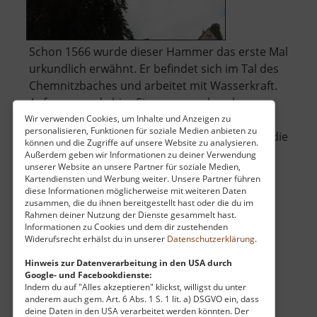
Schon 1566 wurde dieser Hammer das erste Mal
urkundlich erwähnt. Er befindet sich im Tal des
Chemnitzbaches und arbeitet mit Wasserkraft.
Anfangs wurde hier Eisenerz geschmolzen,
welches im nahegelegenen Wolfsgrund
Wir verwenden Cookies, um Inhalte und Anzeigen zu
personalisieren, Funktionen für soziale Medien anbieten zu
abgebaut wurde. Doch bald erschöpften sich die
können und die Zugriffe auf unsere Website zu analysieren.
Gruben und der Schmelzofen wurde zur S.. »
Außerdem geben wir Informationen zu deiner Verwendung
unserer Website an unsere Partner für soziale Medien,
über
weiterlesen
Kartendiensten und Werbung weiter. Unsere Partner führen
Eisenhammer
diese Informationen möglicherweise mit weiteren Daten
Dorfchemnitz
zusammen, die du ihnen bereitgestellt hast oder die du im
Rahmen deiner Nutzung der Dienste gesammelt hast.
Informationen zu Cookies und dem dir zustehenden
Senfmühle Colmnitz
Widerufsrecht erhälst du in unserer
Datenschutzerklärung
.
Osterzgebirge
Hinweis zur Datenverarbeitung in den USA durch
Google- und Facebookdienste:
aktuell vom 07.06.2026 / Zugriffe: 3879
Indem du auf "Alles akzeptieren" klickst, willigst du unter
50 km vom aktuellen Standort
anderem auch gem. Art. 6 Abs. 1 S. 1 lit. a) DSGVO ein, dass
deine Daten in den USA verarbeitet werden könnten. Der