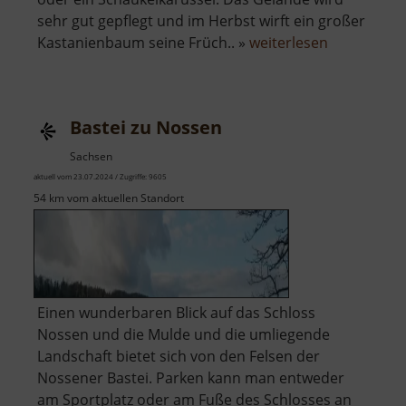
sehr gut gepflegt und im Herbst wirft ein großer
über
Kastanienbaum seine Früch.. »
weiterlesen
Spielplatz
Deutschen
Bastei zu Nossen
Sachsen
aktuell vom 23.07.2024 / Zugriffe: 9605
54 km vom aktuellen Standort
Einen wunderbaren Blick auf das Schloss
Nossen und die Mulde und die umliegende
Landschaft bietet sich von den Felsen der
Nossener Bastei. Parken kann man entweder
am Sportplatz oder am Fuße des Schlosses an