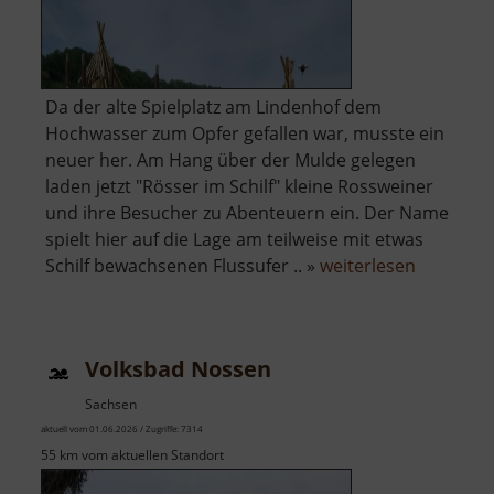
Da der alte Spielplatz am Lindenhof dem
Hochwasser zum Opfer gefallen war, musste ein
neuer her. Am Hang über der Mulde gelegen
laden jetzt "Rösser im Schilf" kleine Rossweiner
und ihre Besucher zu Abenteuern ein. Der Name
spielt hier auf die Lage am teilweise mit etwas
über
Schilf bewachsenen Flussufer .. »
weiterlesen
Rösser
im
Schilf
Volksbad Nossen
-
Spielplatz
Sachsen
aktuell vom 01.06.2026 / Zugriffe: 7314
55 km vom aktuellen Standort