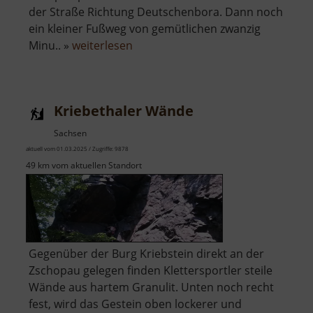
der Straße Richtung Deutschenbora. Dann noch
ein kleiner Fußweg von gemütlichen zwanzig
über
Minu.. »
weiterlesen
Bastei
zu
Nossen
Kriebethaler Wände
Sachsen
aktuell vom 01.03.2025 / Zugriffe: 9878
49 km vom aktuellen Standort
Gegenüber der Burg Kriebstein direkt an der
Zschopau gelegen finden Klettersportler steile
Wände aus hartem Granulit. Unten noch recht
fest, wird das Gestein oben lockerer und