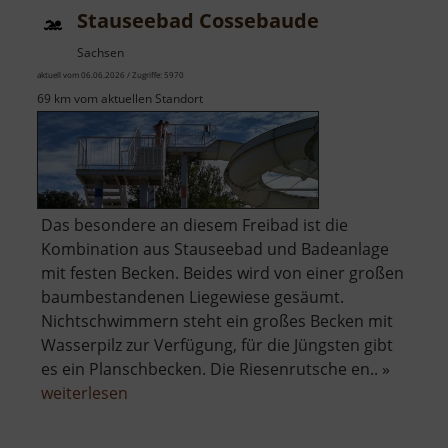
Stauseebad Cossebaude
Sachsen
aktuell vom 06.06.2026 / Zugriffe: 5970
69 km vom aktuellen Standort
Das besondere an diesem Freibad ist die
Kombination aus Stauseebad und Badeanlage
mit festen Becken. Beides wird von einer großen
baumbestandenen Liegewiese gesäumt.
Nichtschwimmern steht ein großes Becken mit
Wasserpilz zur Verfügung, für die Jüngsten gibt
es ein Planschbecken. Die Riesenrutsche en.. »
über
weiterlesen
Stauseebad
Cossebaude