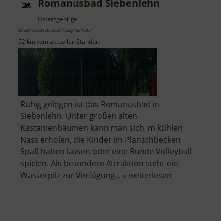
Romanusbad Siebenlehn
kleinen
Triebisch
Osterzgebirge
aktuell vom 01.06.2026 / Zugriffe: 10931
52 km vom aktuellen Standort
Ruhig gelegen ist das Romanusbad in
Siebenlehn. Unter großen alten
Kastanienbäumen kann man sich im kühlen
Nass erholen, die Kinder im Planschbecken
Spaß haben lassen oder eine Runde Volleyball
spielen. Als besondere Attraktion steht ein
über
Wasserpilz zur Verfügung... »
weiterlesen
Romanusbad
Siebenlehn