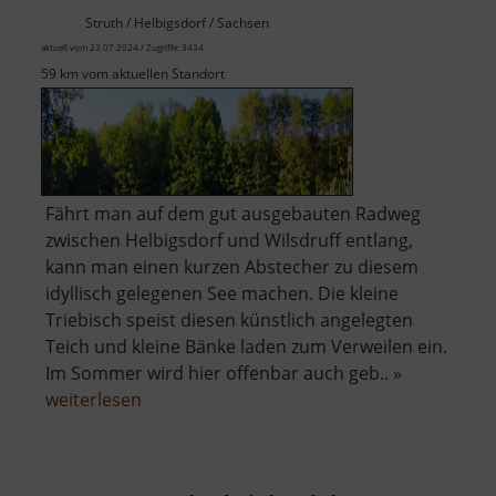
Struth / Helbigsdorf / Sachsen
aktuell vom 23.07.2024 / Zugriffe: 3434
59 km vom aktuellen Standort
Fährt man auf dem gut ausgebauten Radweg
zwischen Helbigsdorf und Wilsdruff entlang,
kann man einen kurzen Abstecher zu diesem
idyllisch gelegenen See machen. Die kleine
Triebisch speist diesen künstlich angelegten
Teich und kleine Bänke laden zum Verweilen ein.
Im Sommer wird hier offenbar auch geb.. »
über
weiterlesen
Weiher
an
der