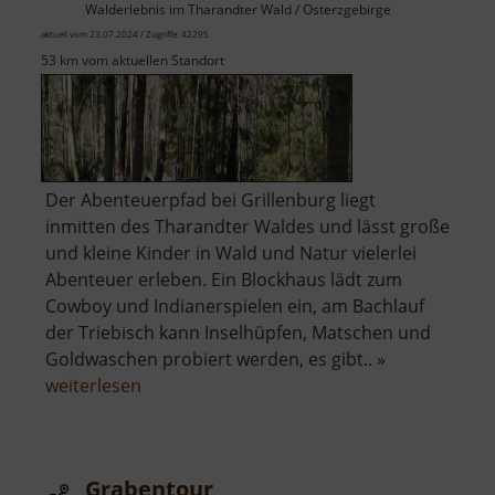
Walderlebnis im Tharandter Wald / Osterzgebirge
aktuell vom 23.07.2024 / Zugriffe: 42295
53 km vom aktuellen Standort
Der Abenteuerpfad bei Grillenburg liegt
inmitten des Tharandter Waldes und lässt große
und kleine Kinder in Wald und Natur vielerlei
Abenteuer erleben. Ein Blockhaus lädt zum
Cowboy und Indianerspielen ein, am Bachlauf
der Triebisch kann Inselhüpfen, Matschen und
Goldwaschen probiert werden, es gibt.. »
über
weiterlesen
Abenteuerpfad
Grabentour