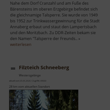
Nahe dem Dorf Cranzahl und am Fuße des
Bärensteins im oberen Erzgebirge befindet sich
die gleichnamige Talsperre. Sie wurde von 1949
bis 1952 zur Trinkwassergewinnung für die Stadt
Annaberg erbaut und staut den Lampertsbach
und den Moritzbach. Zu DDR-Zeiten bekam sie
den Namen "Talsperre der Freunds.. »
über
weiterlesen
Talsperre
Cranzahl
Filzteich Schneeberg
Westerzgebirge
aktuell vom 25.05.2026 / Zugriffe: 49660
28 km vom aktuellen Standort