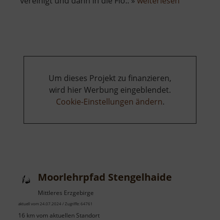
vereinigt und dann in die Flö.. »
weiterlesen
Schwarzwa
Um dieses Projekt zu finanzieren,
wird hier Werbung eingeblendet.
Cookie-Einstellungen ändern
.
Moorlehrpfad Stengelhaide
Mittleres Erzgebirge
aktuell vom 24.07.2024 / Zugriffe: 64761
16 km vom aktuellen Standort