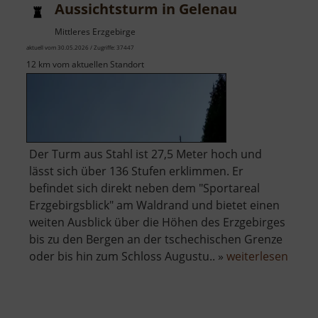
Aussichtsturm in Gelenau
Mittleres Erzgebirge
aktuell vom 30.05.2026 / Zugriffe: 37447
12 km vom aktuellen Standort
Der Turm aus Stahl ist 27,5 Meter hoch und
lässt sich über 136 Stufen erklimmen. Er
befindet sich direkt neben dem "Sportareal
Erzgebirgsblick" am Waldrand und bietet einen
weiten Ausblick über die Höhen des Erzgebirges
bis zu den Bergen an der tschechischen Grenze
über
oder bis hin zum Schloss Augustu.. »
weiterlesen
Aussi
in
Gele