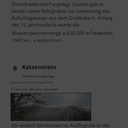
Ehrenfriedersdorf angelegt. Damals gab es
bereits einen Röhrgraben zur Gewinnung von
Aufschlagwasser aus dem Greifenbach. Anfang
des 15. Jahrhunderts wurde die
3
Wasserspeichermenge auf 60.000 m
erweitert,
über
1942 ver.. »
weiterlesen
Greifenbachstauweiher
Katzenstein
Mittleres Erzgebirge
aktuell vom 23.07.2024 / Zugriffe: 83341
17 km vom aktuellen Standort
Ein wirklich lohnenswertes Ausflugsziel ist der