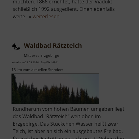
möchten. 1866 errichtet, hatte der Viadukt
schließlich 1992 ausgedient. Einen ebenfalls
über
weite.. »
weiterlesen
Hetzdorfer
Viadukt
Waldbad Rätzteich
Mittleres Erzgebirge
aktuell vom 21.05.2026 / Zugriffe: 44901
13 km vom aktuellen Standort
Rundherum vom hohen Bäumen umgeben liegt
das Waldbad "Rätzteich" weit oben im
Erzgebirge. Das Stückchen Wasser heißt zwar
Teich, ist aber an sich ein ausgebautes Freibad,
für welches Eintritt zu entrichten ist. Neben dem