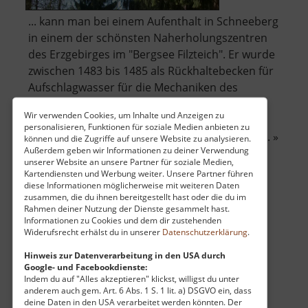
... kann man bei einem Aufenthalt in Schneeberg
in einem der schönsten Naherholungszentren
des Erzgebirges im "Bergsee Filzteich". Er wurde
zwischen 1483 bis 1485 als Rückhaltebecken für
Aufschlagwasser für die Mechaniken des
Bergbaus angelegt.
Wir verwenden Cookies, um Inhalte und Anzeigen zu
personalisieren, Funktionen für soziale Medien anbieten zu
Ein umfangreiches Verteilersystem sorgte daf.. »
können und die Zugriffe auf unsere Website zu analysieren.
Außerdem geben wir Informationen zu deiner Verwendung
über
weiterlesen
unserer Website an unsere Partner für soziale Medien,
Filzteich
Kartendiensten und Werbung weiter. Unsere Partner führen
Schneeberg
diese Informationen möglicherweise mit weiteren Daten
zusammen, die du ihnen bereitgestellt hast oder die du im
Rahmen deiner Nutzung der Dienste gesammelt hast.
Talsperre Preßnitz
Informationen zu Cookies und dem dir zustehenden
Widerufsrecht erhälst du in unserer
Datenschutzerklärung
.
Vodní nádrž Přísečnice / Böhmisches Erzgebirge
Hinweis zur Datenverarbeitung in den USA durch
aktuell vom 13.04.2026 / Zugriffe: 47989
Google- und Facebookdienste:
17 km vom aktuellen Standort
Indem du auf "Alles akzeptieren" klickst, willigst du unter
anderem auch gem. Art. 6 Abs. 1 S. 1 lit. a) DSGVO ein, dass
deine Daten in den USA verarbeitet werden könnten. Der