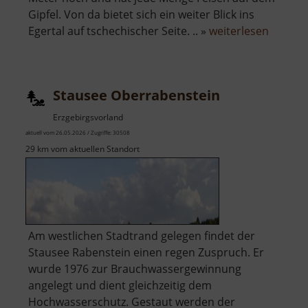
Gipfel. Von da bietet sich ein weiter Blick ins
über
Egertal auf tschechischer Seite. .. »
weiterlesen
Wirbels
Stausee Oberrabenstein
Erzgebirgsvorland
aktuell vom 26.05.2026 / Zugriffe: 30508
29 km vom aktuellen Standort
Am westlichen Stadtrand gelegen findet der
Stausee Rabenstein einen regen Zuspruch. Er
wurde 1976 zur Brauchwassergewinnung
angelegt und dient gleichzeitig dem
Hochwasserschutz. Gestaut werden der