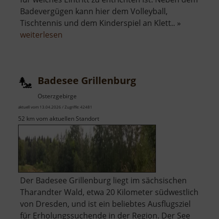
Badevergügen kann hier dem Volleyball,
Tischtennis und dem Kinderspiel an Klett.. »
über
weiterlesen
Waldbad
Rätzteich
Badesee Grillenburg
Osterzgebirge
aktuell vom 13.04.2026 / Zugriffe: 42481
52 km vom aktuellen Standort
Der Badesee Grillenburg liegt im sächsischen
Tharandter Wald, etwa 20 Kilometer südwestlich
von Dresden, und ist ein beliebtes Ausflugsziel
für Erholungssuchende in der Region. Der See