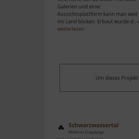
Galerien und einer
Aussichtsplattform kann man weit
ins Land blicken. Erbaut wurde d.. 
über
weiterlesen
Gusseiserner
Turm
Löbau
Um dieses Projekt
Schwarzwassertal
Mittleres Erzgebirge
aktuell vom 23.07.2024 / Zugriffe: 66166