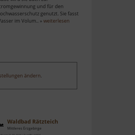
tromgewinnung und für den
ochwasserschutz genutzt. Sie fasst
über
asser im Volum.. »
weiterlesen
Saidenbachtalsperre
stellungen ändern
.
Waldbad Rätzteich
Mittleres Erzgebirge
ell vom 21.05.2026 / Zugriffe: 44876