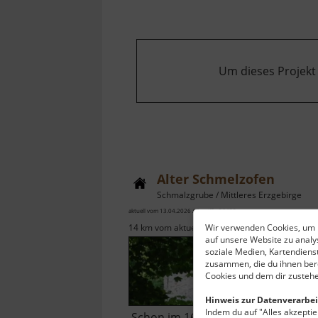
Um dieses Projekt
Alter Schmelzofen
Schmalzgrube / Mittleres Erzgebirge
aktuell vom 13.04.2026 / Zugriffe: 26433
Wir verwenden Cookies, um I
14 km vom aktuellen Standort
auf unsere Website zu anal
soziale Medien, Kartendiens
zusammen, die du ihnen bere
Cookies und dem dir zustehe
Hinweis zur Datenverarbei
Indem du auf "Alles akzeptier
Schon im 16. Jahrhundert durfte