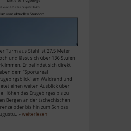
Mittleres Erzgebirge
ell vom 30.05.2026 / Zugriffe: 37435
 km vom aktuellen Standort
er Turm aus Stahl ist 27,5 Meter
och und lässt sich über 136 Stufen
rklimmen. Er befindet sich direkt
eben dem "Sportareal
rzgebirgsblick" am Waldrand und
ietet einen weiten Ausblick über
ie Höhen des Erzgebirges bis zu
en Bergen an der tschechischen
renze oder bis hin zum Schloss
über
ugustu.. »
weiterlesen
Aussichtsturm
in