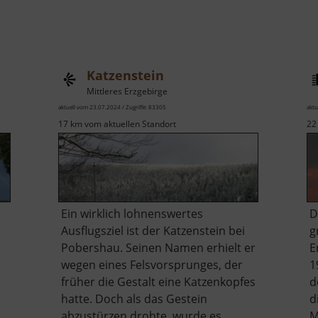
Katzenstein
Mittleres Erzgebirge
aktuell vom 23.07.2024 / Zugriffe: 83305
aktu
17 km vom aktuellen Standort
22
Ein wirklich lohnenswertes
D
Ausflugsziel ist der Katzenstein bei
g
Pobershau. Seinen Namen erhielt er
E
wegen eines Felsvorsprunges, der
1
früher die Gestalt eine Katzenkopfes
d
hatte. Doch als das Gestein
d
abzustürzen drohte, wurde es
M