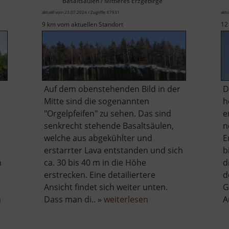
Basaltsäulen / Mittleres Erzgebirge
aktuell vom 23.07.2024 / Zugriffe: 67931
aktu
9 km vom aktuellen Standort
12
Auf dem obenstehenden Bild in der
D
Mitte sind die sogenannten
h
"Orgelpfeifen" zu sehen. Das sind
e
senkrecht stehende Basaltsäulen,
n
welche aus abgekühlter und
E
erstarrter Lava entstanden und sich
b
m
ca. 30 bis 40 m in die Höhe
d
erstrecken. Eine detailiertere
d
Ansicht findet sich weiter unten.
G
über
über
n
Dass man di.. »
weiterlesen
A
Binge
Scheibenberg
in