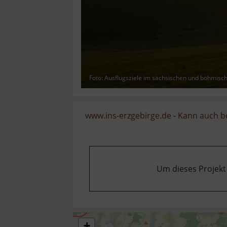
Foto: Ausflugsziele im sächsischen und böhmisc
www.ins-erzgebirge.de
-
Kann auch b
Um dieses Projekt
+