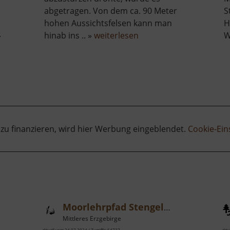
abgetragen. Von dem ca. 90 Meter
S
hohen Aussichtsfelsen kann man
H
über
»
hinab ins .. »
weiterlesen
W
Katzenstein
 zu finanzieren, wird hier Werbung eingeblendet.
Cookie-Ein
Moorlehrpfad Stengelhaide
Mittleres Erzgebirge
aktuell vom 24.07.2024 / Zugriffe: 64737
aktu