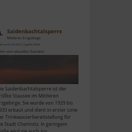
Saidenbachtalsperre
Mittleres Erzgebirge
ell vom 01.03.2025 / Zugriffe: 69898
 km vom aktuellen Standort
ie Saidenbachtalsperre ist der
rößte Stausee im Mittleren
rzgebirge. Sie wurde von 1929 bis
933 erbaut und dient in erster Linie
er Trinkwasserbereitstellung für
ie Stadt Chemnitz. In geringem
aße wird sie auch zur