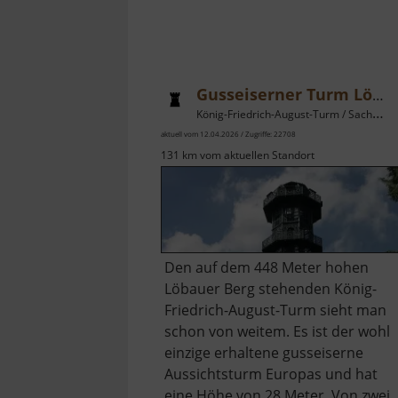
Gusseiserner Turm Löbau
König-Friedrich-August-Turm / Sachsen
aktuell vom 12.04.2026 / Zugriffe: 22708
131 km vom aktuellen Standort
Den auf dem 448 Meter hohen
Löbauer Berg stehenden König-
Friedrich-August-Turm sieht man
schon von weitem. Es ist der wohl
einzige erhaltene gusseiserne
Aussichtsturm Europas und hat
eine Höhe von 28 Meter. Von zwei