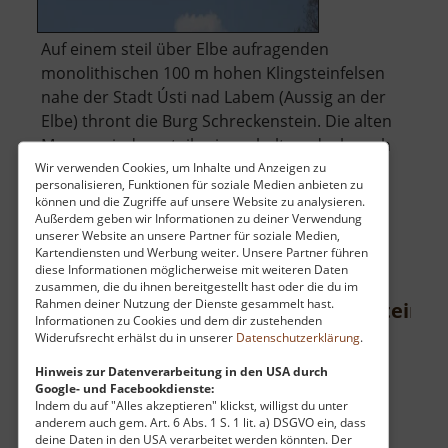
Auf einem steil über Elbe aufragenden
monolithischen 100 m hohen Klingsteinfelsen
nahe der Stadt Ústi nad Labem (Aussig an der
Elbe) thront die Burg Schreckenstein. Die alten
Mauern sind nur teilweise erhalten, doch auch
zwischen den verfallenen Kammern ist viel zu
Wir verwenden Cookies, um Inhalte und Anzeigen zu
personalisieren, Funktionen für soziale Medien anbieten zu
entdecken. Belohnt wird der Besuch.. »
können und die Zugriffe auf unsere Website zu analysieren.
über
weiterlesen
Außerdem geben wir Informationen zu deiner Verwendung
unserer Website an unsere Partner für soziale Medien,
Burg
Kartendiensten und Werbung weiter. Unsere Partner führen
Schreckenstein
diese Informationen möglicherweise mit weiteren Daten
zusammen, die du ihnen bereitgestellt hast oder die du im
Rahmen deiner Nutzung der Dienste gesammelt hast.
Burgruine und Schloss Frauenstein
Informationen zu Cookies und dem dir zustehenden
Widerufsrecht erhälst du in unserer
Datenschutzerklärung
.
Osterzgebirge
aktuell vom 13.04.2026 / Zugriffe: 70493
Hinweis zur Datenverarbeitung in den USA durch
Google- und Facebookdienste:
44 km vom aktuellen Standort
Indem du auf "Alles akzeptieren" klickst, willigst du unter
anderem auch gem. Art. 6 Abs. 1 S. 1 lit. a) DSGVO ein, dass
deine Daten in den USA verarbeitet werden könnten. Der