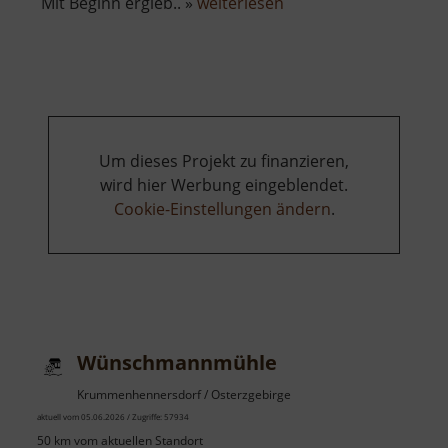
über
Mit Beginn ergieb.. »
weiterlesen
Schloss
Freudenstein
Um dieses Projekt zu finanzieren,
wird hier Werbung eingeblendet.
Cookie-Einstellungen ändern
.
Wünschmannmühle
Krummenhennersdorf / Osterzgebirge
aktuell vom 05.06.2026 / Zugriffe: 57934
50 km vom aktuellen Standort