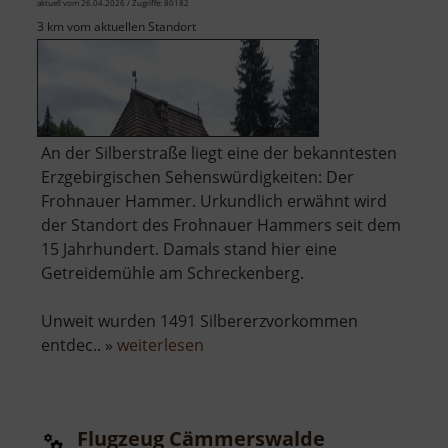
aktuell vom 26.04.2026 / Zugriffe: 80182
3 km vom aktuellen Standort
An der Silberstraße liegt eine der bekanntesten
Erzgebirgischen Sehenswürdigkeiten: Der
Frohnauer Hammer. Urkundlich erwähnt wird
der Standort des Frohnauer Hammers seit dem
15 Jahrhundert. Damals stand hier eine
Getreidemühle am Schreckenberg.
Unweit wurden 1491 Silbererzvorkommen
über
entdec.. »
weiterlesen
Frohnauer
Hammer
Flugzeug Cämmerswalde