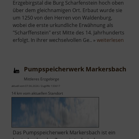
Erzgebirgstal die Burg Scharfenstein hoch oben
über dem gleichnamigen Ort. Erbaut wurde sie
um 1250 von den Herren von Waldenburg,
wobei die erste urkundliche Erwähnung als
"Scharffenstein" erst Mitte des 14. Jahrhunderts
über
erfolgt. In ihrer wechselvollen Ge.. »
weiterlesen
Burg
Scharf
Pumpspeicherwerk Markersbach
Mittleres Erzgebirge
aktuell vom 07.06.2026 / Zugriffe: 133617
14 km vom aktuellen Standort
Das Pumpspeicherwerk Markersbach ist ein