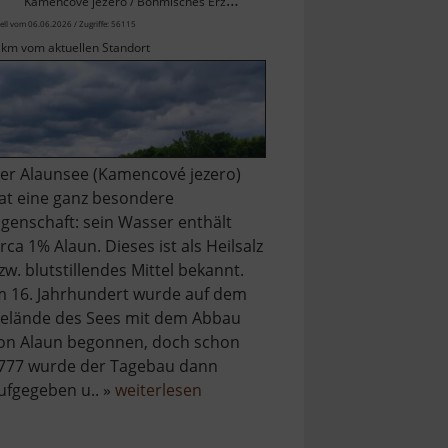
Kamencové jezero / Böhmisches Erzgebirge
ell vom 06.06.2026 / Zugriffe: 56115
 km vom aktuellen Standort
er Alaunsee (Kamencové jezero)
at eine ganz besondere
igenschaft: sein Wasser enthält
irca 1% Alaun. Dieses ist als Heilsalz
zw. blutstillendes Mittel bekannt.
m 16. Jahrhundert wurde auf dem
elände des Sees mit dem Abbau
on Alaun begonnen, doch schon
777 wurde der Tagebau dann
über
ufgegeben u.. »
weiterlesen
Alaunsee