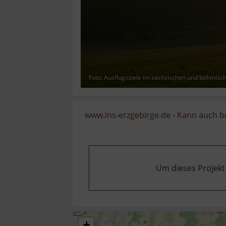
Foto: Ausflugsziele im sächsischen und böhmisc
www.ins-erzgebirge.de
-
Kann auch b
Um dieses Projekt
+