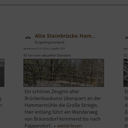
Alte Steinbrücke Hammermühle
Erzgebirgsvorland
aktuell vom 23.07.2024 / Zugriffe: 3557
aktu
41 km vom aktuellen Standort
52
Ein schönes Zeugnis alter
E
g.
Brückenbaukunst überquert an der
S
n
Hammermühle die Große Striegis.
d
Hier entlang führt ein Wanderweg
Z
von Bräunsdorf kommend bis nach
d
über
Pappendorf.. »
weiterlesen
i