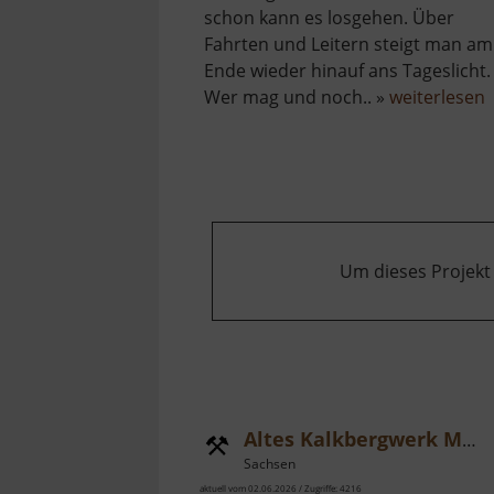
schon kann es losgehen. Über
Fahrten und Leitern steigt man am
Ende wieder hinauf ans Tageslicht.
ü
Wer mag und noch.. »
weiterlesen
A
H
E
Um dieses Projekt
Altes Kalkbergwerk Miltitz
Sachsen
aktuell vom 02.06.2026 / Zugriffe: 4216