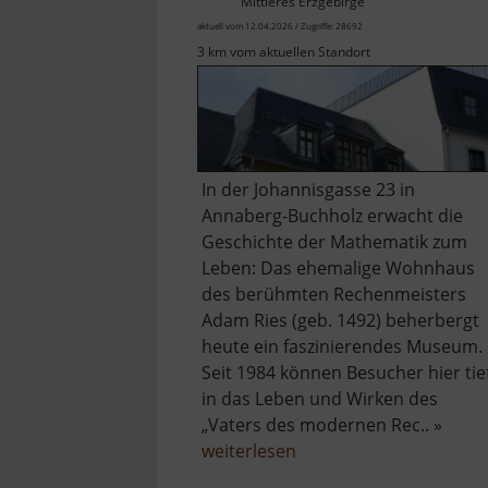
Mittleres Erzgebirge
aktuell vom 12.04.2026 / Zugriffe: 28692
3 km vom aktuellen Standort
In der Johannisgasse 23 in
Annaberg-Buchholz erwacht die
Geschichte der Mathematik zum
Leben: Das ehemalige Wohnhaus
des berühmten Rechenmeisters
Adam Ries (geb. 1492) beherbergt
heute ein faszinierendes Museum.
Seit 1984 können Besucher hier tie
in das Leben und Wirken des
„Vaters des modernen Rec.. »
über
weiterlesen
Adam-