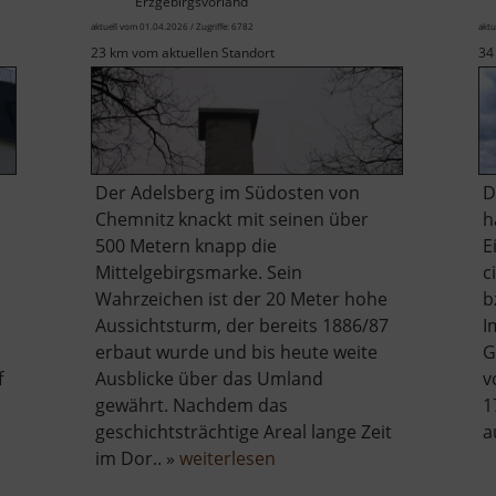
Erzgebirgsvorland
aktuell vom 01.04.2026 / Zugriffe: 6782
aktu
23 km vom aktuellen Standort
34
Der Adelsberg im Südosten von
D
Chemnitz knackt mit seinen über
h
500 Metern knapp die
E
Mittelgebirgsmarke. Sein
c
Wahrzeichen ist der 20 Meter hohe
b
Aussichtsturm, der bereits 1886/87
I
erbaut wurde und bis heute weite
G
f
Ausblicke über das Umland
v
gewährt. Nachdem das
1
geschichtsträchtige Areal lange Zeit
a
über
im Dor.. »
weiterlesen
Adelsbergturm