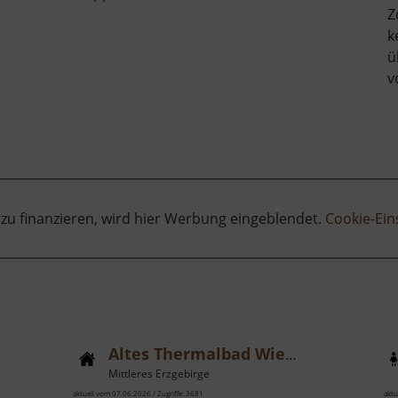
Alte
Z
Steinbrücke
k
Hammermühle
ü
ber
v
lte
offnung
rbstolln
 zu finanzieren, wird hier Werbung eingeblendet.
Cookie-Ein
Altes Thermalbad Wiesenbad
Mittleres Erzgebirge
aktuell vom 07.06.2026 / Zugriffe: 3681
aktu