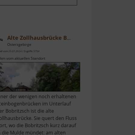
Alte Zollhausbrücke Bieberstein
Osterzgebirge
ell vom 23.07.2024 / Zugriffe: 5754
 km vom aktuellen Standort
iner der wenigen noch erhaltenen
teinbogenbrücken im Unterlauf
er Bobritzsch ist die alte
ollhausbrücke. Sie quert den Fluss
ort, wo die Bobritzsch kurz darauf
n die Mulde mündet: am alten