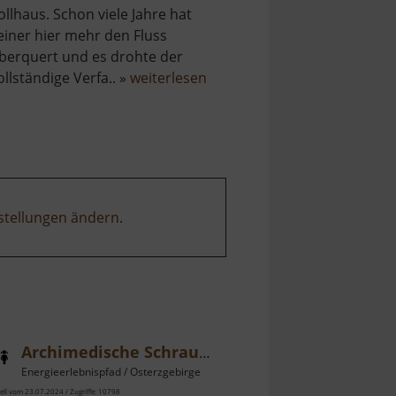
ollhaus. Schon viele Jahre hat
einer hier mehr den Fluss
berquert und es drohte der
über
ollständige Verfa.. »
weiterlesen
Alte
Zollhausbrücke
Bieberstein
stellungen ändern
.
Archimedische Schraube
Energieerlebnispfad / Osterzgebirge
ell vom 23.07.2024 / Zugriffe: 10798