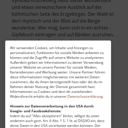
Vyhlídka Knuffelberg heißt dieser wunderbare
und etwas verwunschene Ausblick auf der
böhmischen Seite des Erzgebirges. Der Wald ist
dort mystisch und der Blick auf die Berge
wunderbar. Wer mag, kann sich in ein echtes
Gipfebuch eintragen und auf Bänken ausruhen,
die aus alte Snowboards gebaut wurden.. »
über
weiterlesen
Wir verwenden Cookies, um Inhalte und Anzeigen zu
personalisieren, Funktionen für soziale Medien anbieten zu
Aussichtspunkt
können und die Zugriffe auf unsere Website zu analysieren.
Knuffelberg
Außerdem geben wir Informationen zu deiner Verwendung
unserer Website an unsere Partner für soziale Medien,
Kartendiensten und Werbung weiter. Unsere Partner führen
Talsperre Křimov
diese Informationen möglicherweise mit weiteren Daten
zusammen, die du ihnen bereitgestellt hast oder die du im
Vodní nádrž Křimov / Böhmisches Erzgebirge
Rahmen deiner Nutzung der Dienste gesammelt hast.
aktuell vom 23.07.2024 / Zugriffe: 5400
Informationen zu Cookies und dem dir zustehenden
Widerufsrecht erhälst du in unserer
Datenschutzerklärung
.
26 km vom aktuellen Standort
Hinweis zur Datenverarbeitung in den USA durch
Google- und Facebookdienste:
Indem du auf "Alles akzeptieren" klickst, willigst du unter
anderem auch gem. Art. 6 Abs. 1 S. 1 lit. a) DSGVO ein, dass
deine Daten in den USA verarbeitet werden könnten. Der