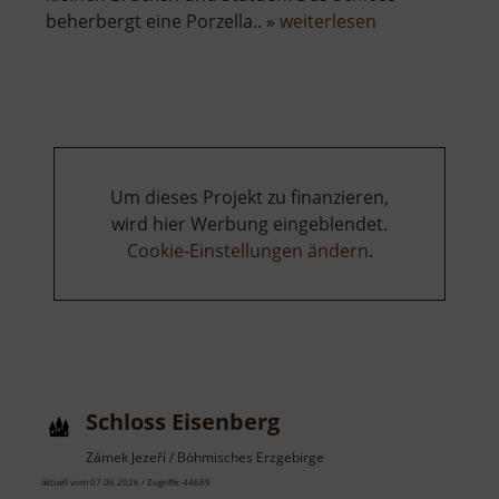
über
beherbergt eine Porzella.. »
weiterlesen
Schloss
Klösterle
Um dieses Projekt zu finanzieren,
wird hier Werbung eingeblendet.
Cookie-Einstellungen ändern
.
Schloss Eisenberg
Zámek Jezeří / Böhmisches Erzgebirge
aktuell vom 07.06.2026 / Zugriffe: 44689