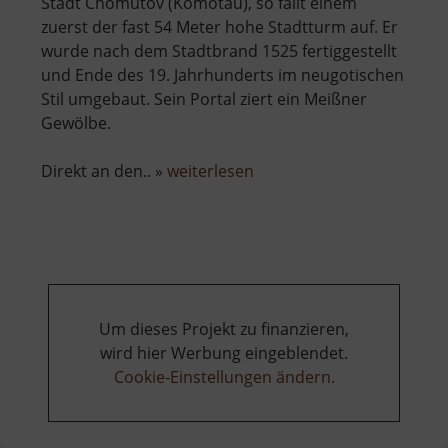
Stadt Chomutov (Komotau), so fällt einem
zuerst der fast 54 Meter hohe Stadtturm auf. Er
wurde nach dem Stadtbrand 1525 fertiggestellt
und Ende des 19. Jahrhunderts im neugotischen
Stil umgebaut. Sein Portal ziert ein Meißner
Gewölbe.
über
Direkt an den.. »
weiterlesen
Městská
věž
a
kostel
Nanebevzetí
Panny
Um dieses Projekt zu finanzieren,
Marie
wird hier Werbung eingeblendet.
Cookie-Einstellungen ändern
.