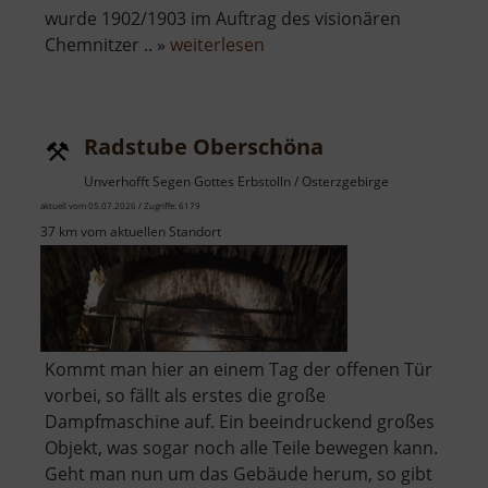
wurde 1902/1903 im Auftrag des visionären
über
Chemnitzer .. »
weiterlesen
Henry
van
de
Radstube Oberschöna
Velde
Museum
Unverhofft Segen Gottes Erbstolln / Osterzgebirge
aktuell vom 05.07.2026 / Zugriffe: 6179
37 km vom aktuellen Standort
Kommt man hier an einem Tag der offenen Tür
vorbei, so fällt als erstes die große
Dampfmaschine auf. Ein beeindruckend großes
Objekt, was sogar noch alle Teile bewegen kann.
Geht man nun um das Gebäude herum, so gibt