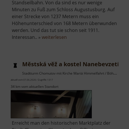
Standseilbahn. Von da sind es nur wenige
Minuten zu Fuß zum Schloss Augustusburg. Auf
einer Strecke von 1237 Metern muss ein
Höhenunterschied von 168 Metern überwunden
werden. Und das tut sie schon seit 1911.
über
Interessan.. »
weiterlesen
Drahtseilbahn
Erdmannsdorf-
Augustusburg
Městská věž a kostel Nanebevzetí Pa
Stadtturm Chomutov mit Kirche Mariä Himmelfahrt / Böhmisches Erzgebirge
aktuell vom 07.06.2026 / Zugriffe: 1317
34 km vom aktuellen Standort
Erreicht man den historischen Marktplatz der