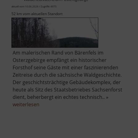
aktuell vom 10.06.2026 / Zugriffe: 4975
52 km vom aktuellen Standort
Am malerischen Rand von Bärenfels im
Osterzgebirge empfängt ein historischer
Forsthof seine Gäste mit einer faszinierenden
Zeitreise durch die sächsische Waldgeschichte.
Der geschichtsträchtige Gebäudekomplex, der
heute als Sitz des Staatsbetriebes Sachsenforst
dient, beherbergt ein echtes technisch.. »
über
weiterlesen
Forsthof
Bärenfels
mit
Arboretum