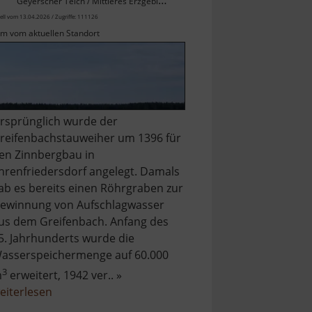
Geyerscher Teich / Mittleres Erzgebirge
ell vom 13.04.2026 / Zugriffe: 111126
km vom aktuellen Standort
rsprünglich wurde der
reifenbachstauweiher um 1396 für
en Zinnbergbau in
hrenfriedersdorf angelegt. Damals
ab es bereits einen Röhrgraben zur
ewinnung von Aufschlagwasser
us dem Greifenbach. Anfang des
5. Jahrhunderts wurde die
asserspeichermenge auf 60.000
3
m
erweitert, 1942 ver.. »
über
eiterlesen
Greifenbachstauweiher