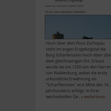
Mittleres Erzgebirge
aktuell vom 12.04.2026 / Zugriffe: 133999
12 km vom aktuellen Standort
Hoch über dem Fluss Zschopau
steht im engen Erzgebirgstal die
Burg Scharfenstein hoch oben übe
dem gleichnamigen Ort. Erbaut
wurde sie um 1250 von den Herre
von Waldenburg, wobei die erste
urkundliche Erwähnung als
"Scharffenstein" erst Mitte des 14.
Jahrhunderts erfolgt. In ihrer
üb
wechselvollen Ge.. »
weiterlesen
Bu
Sc