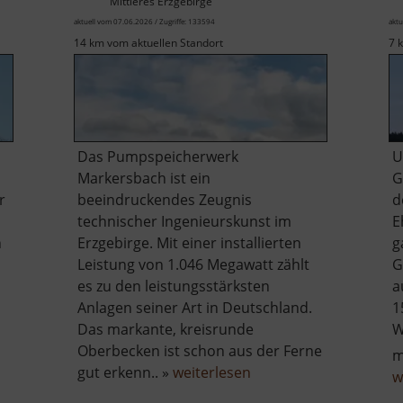
Mittleres Erzgebirge
aktuell vom 07.06.2026 / Zugriffe: 133594
aktu
14 km vom aktuellen Standort
7 
Das Pumpspeicherwerk
U
Markersbach ist ein
G
r
beeindruckendes Zeugnis
d
technischer Ingenieurskunst im
E
n
Erzgebirge. Mit einer installierten
g
Leistung von 1.046 Megawatt zählt
G
es zu den leistungsstärksten
a
Anlagen seiner Art in Deutschland.
1
Das markante, kreisrunde
W
er
Oberbecken ist schon aus der Ferne
rg
über
gut erkenn.. »
weiterlesen
w
harfenstein
Pumpspeicherwerk