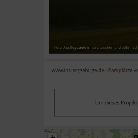
Foto: Ausflugsziele im sächsischen und böhmisc
www.ins-erzgebirge.de
-
Parkplätze 
Um dieses Projekt
+