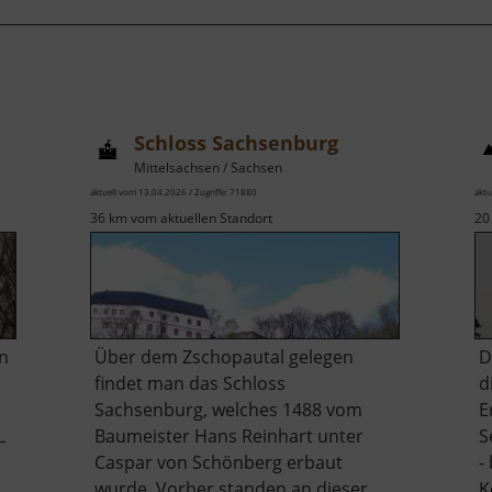
Schloss Sachsenburg
Mittelsachsen / Sachsen
aktuell vom 13.04.2026 / Zugriffe: 71880
aktu
36 km vom aktuellen Standort
20
n
Über dem Zschopautal gelegen
D
findet man das Schloss
d
Sachsenburg, welches 1488 vom
E
L
Baumeister Hans Reinhart unter
S
Caspar von Schönberg erbaut
-
wurde. Vorher standen an dieser
K