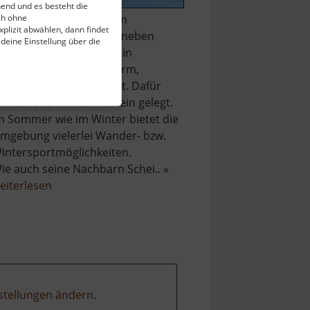
end und es besteht die
ch ohne
uf dem 898 Meter hohen
plizit abwählen, dann findet
ärenstein befindet sich neben
 deine Einstellung über die
inem Restaurant auch ein
berdachter Aussichtsturm,
elcher 27 Meter hoch ist. Dafür
urde 1913 der Grundstein gelegt.
m Sommer wie im Winter bietet die
mgebung vielerlei Wander- bzw.
intersportmöglichkeiten.
ie auch seine Nachbarn Schei.. »
über
eiterlesen
Berg
Bärenstein
stellungen ändern
.