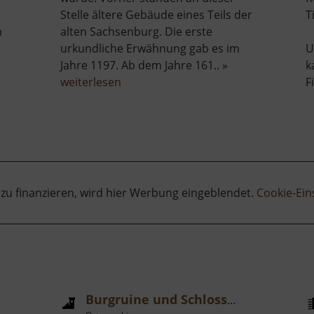
Stelle ältere Gebäude eines Teils der
T
h
alten Sachsenburg. Die erste
urkundliche Erwähnung gab es im
U
Jahre 1197. Ab dem Jahre 161.. »
k
über
weiterlesen
F
lde
Schloss
Sachsenburg
 zu finanzieren, wird hier Werbung eingeblendet.
Cookie-Ein
Burgruine und Schloss Frauenstein