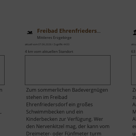
Freibad Ehrenfriedersdorf
Mittleres Erzgebirge
aktuell vom 07.06.2026 / Zugriffe: 4433
aktu
4 km vom aktuellen Standort
63
n
Zum sommerlichen Badevergnügen
Z
stehen im Freibad
z
Ehrenfriedersdorf ein großes
A
L
Schwimmbecken und ein
M
Kinderbecken zur Verfügung. Wer
A
den Nervenkitzel mag, der kann vom
e
Dreimeter- oder Fünfmeter turm
u