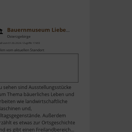
Bauernmuseum Liebenau
Osterzgebirge
ell vom 01.06.2024 / Zugriffe: 17493
 km vom aktuellen Standort
u sehen sind Ausstellungsstücke
um Thema bäuerliches Leben und
rbeiten wie landwirtschaftliche
aschinen und,
lltagsgegenstände. Außerdem
rzählt es etwas zur Ortsgeschichte
nd es gibt einen Freilandbereich...