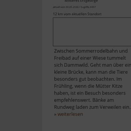
Mittleres Erzgebirge
aktuell vom 30.05.2026 / Zugriffe: 6907
12 km vom aktuellen Standort
Zwischen Sommerrodelbahn und
Freibad auf einer Wiese tummelt
sich Dammwild. Geht man über ei
kleine Brücke, kann man die Tiere
besonders gut beobachten. Im
Frühling, wenn die Mütter Kitze
haben, ist ein Besuch besonders
empfehlenswert. Bänke am
Rundweg laden zum Verweilen ein..
über
»
weiterlesen
Wildgehege
Gelenau