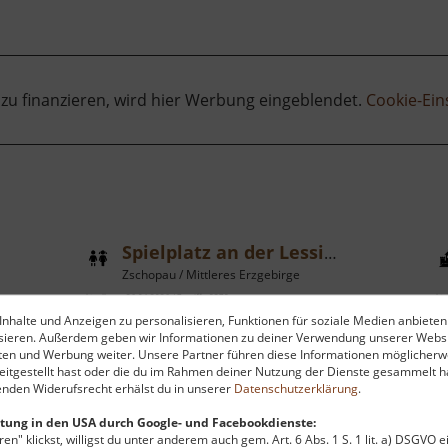
 zu finanzieren, wird hier Werbung eingeblendet.
Cookie-Ein
Spielplatz an der Lessingstraße
Zschopau / Mittleres Erzgebirge
aktuell vom 26.04.2026 / Zugriffe: 8378
aktu
nhalte und Anzeigen zu personalisieren, Funktionen für soziale Medien anbieten
16 km vom aktuellen Standort
33
ysieren. Außerdem geben wir Informationen zu deiner Verwendung unserer Websi
ten und Werbung weiter. Unsere Partner führen diese Informationen möglicherw
itgestellt hast oder die du im Rahmen deiner Nutzung der Dienste gesammelt ha
nden Widerufsrecht erhälst du in unserer
Datenschutzerklärung
.
tung in den USA durch Google- und Facebookdienste:
en" klickst, willigst du unter anderem auch gem. Art. 6 Abs. 1 S. 1 lit. a) DSGVO 
Zwischen den Neubauten an der
Z