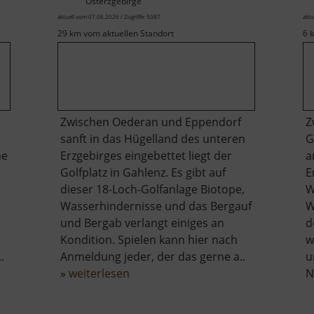
Osterzgebirge
aktuell vom 07.06.2026 / Zugriffe: 5087
aktu
29 km vom aktuellen Standort
6 
Zwischen Oederan und Eppendorf
Z
sanft in das Hügelland des unteren
G
ne
Erzgebirges eingebettet liegt der
a
Golfplatz in Gahlenz. Es gibt auf
E
dieser 18-Loch-Golfanlage Biotope,
W
Wasserhindernisse und das Bergauf
W
und Bergab verlangt einiges an
d
Kondition. Spielen kann hier nach
w
.
Anmeldung jeder, der das gerne a..
u
über
»
weiterlesen
N
Golfplatz
Gahlenz