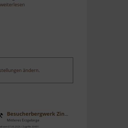
über
weiterlesen
Bauernmuseum
Liebenau
stellungen ändern
.
Besucherbergwerk Zinnkammern Pöhla
Mittleres Erzgebirge
ell vom 07.06.2026 / Zugriffe: 30491