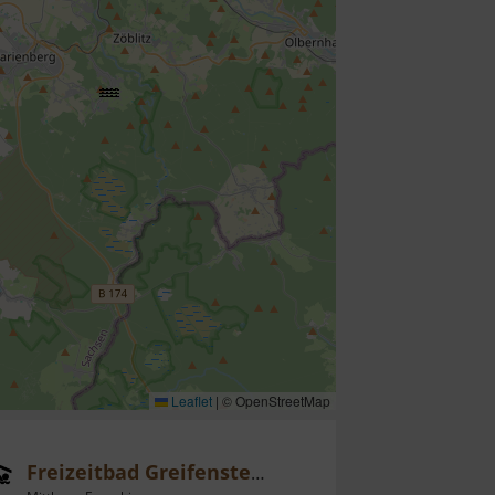
Leaflet
|
© OpenStreetMap
Freizeitbad Greifensteine