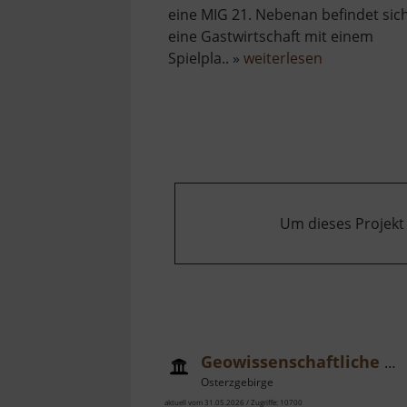
eine MIG 21. Nebenan befindet sic
eine Gastwirtschaft mit einem
über
Spielpla.. »
weiterlesen
Flugzeug
Cämmerswa
Um dieses Projekt
Geowissenschaftliche Sammlungen
Osterzgebirge
aktuell vom 31.05.2026 / Zugriffe: 10700