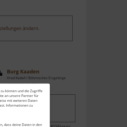
stellungen ändern
.
Burg Kaaden
Hrad Kadaň / Böhmisches Erzgebirge
ell vom 07.06.2026 / Zugriffe: 47614
 zu können und die Zugriffe
 km vom aktuellen Standort
te an unsere Partner für
eise mit weiteren Daten
st. Informationen zu
ein, dass deine Daten in den
wischen Chomutov und Klášterec