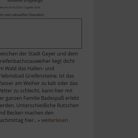
Mittleres Erzgebirge
ell vom 06.06.2026 / Zugriffe: 3546
km vom aktuellen Standort
wischen der Stadt Geyer und dem
reifenbachstauweiher liegt dicht
m Wald das Hallen- und
rlebnisbad Greifensteine. Ist das
asser am Weiher zu kalt oder das
etter zu schlecht, kann hier mit
er ganzen Familie Badespaß erlebt
erden. Unterschiedliche Rutschen
nd Becken machen den
über
achmittag hier.. »
weiterlesen
Freizeitbad
Greifensteine