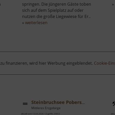
h
springen. Die jüngeren Gäste toben
»
sich auf dem Spielplatz auf oder
nutzen die große Liegewiese für Er..
über
»
weiterlesen
lde
Freibad
Ehrenfriedersdorf
 zu finanzieren, wird hier Werbung eingeblendet.
Cookie-Ein
Steinbruchsee Pobershau
Mittleres Erzgebirge
aktuell vom 13.04.2026 / Zugriffe: 29853
aktu