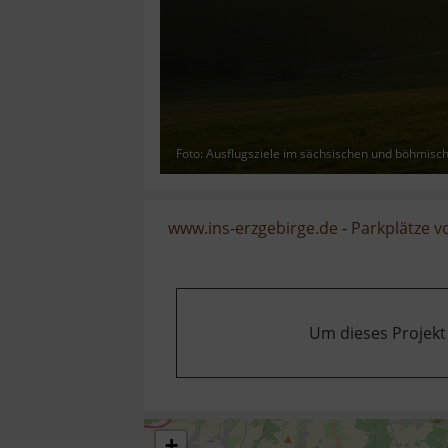
Foto: Ausflugsziele im sächsischen und böhmisc
www.ins-erzgebirge.de
-
Parkplätze 
Um dieses Projekt
+