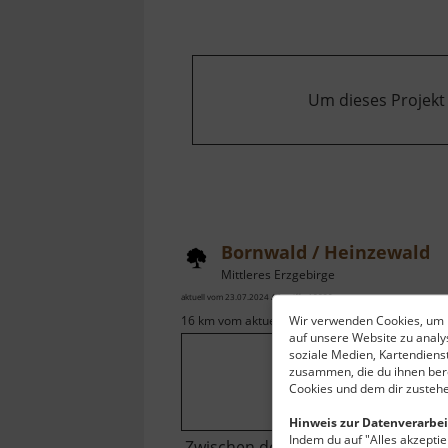
Um dieses Projekt
Bornwald / Heinzewald
Mittleres Erzgebirge
aktuell vom 23.07.2024 / Zugriffe: 18829
Wir verwenden Cookies, um I
16 km vom aktuellen Standort
auf unsere Website zu anal
soziale Medien, Kartendiens
zusammen, die du ihnen bere
Cookies und dem dir zustehe
Hinweis zur Datenverarbei
Indem du auf "Alles akzeptier
Zwischen den Orten