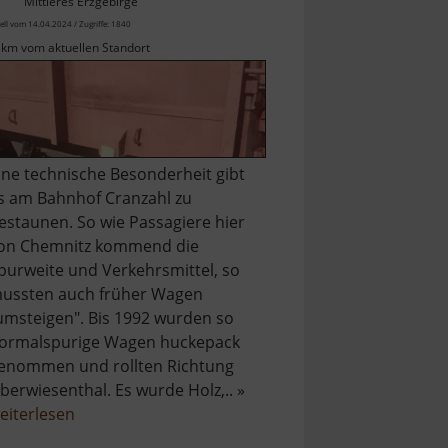
Mittleres Erzgebirge
ell vom 14.04.2024 / Zugriffe: 1840
 km vom aktuellen Standort
ine technische Besonderheit gibt
s am Bahnhof Cranzahl zu
estaunen. So wie Passagiere hier
on Chemnitz kommend die
purweite und Verkehrsmittel, so
ussten auch früher Wagen
umsteigen". Bis 1992 wurden so
ormalspurige Wagen huckepack
enommen und rollten Richtung
berwiesenthal. Es wurde Holz,.. »
über
eiterlesen
Rollwagengrube