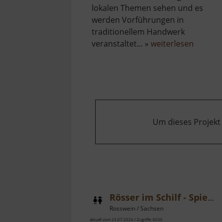
lokalen Themen sehen und es
werden Vorführungen in
traditionellem Handwerk
über
veranstaltet... »
weiterlesen
Erzgebi
Volksh
Lesná
Um dieses Projekt
Rösser im Schilf - Spielplatz
Rosswein / Sachsen
aktuell vom 23.07.2024 / Zugriffe: 6030