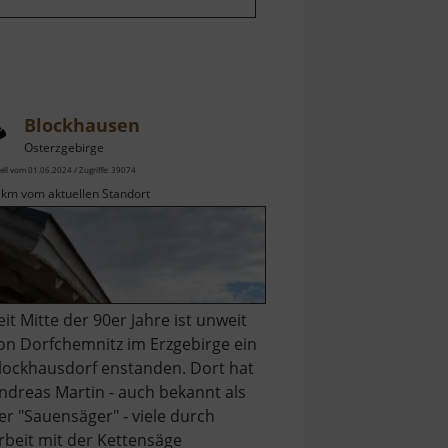
Blockhausen
Osterzgebirge
ell vom 01.06.2024 / Zugriffe: 39074
 km vom aktuellen Standort
eit Mitte der 90er Jahre ist unweit
on Dorfchemnitz im Erzgebirge ein
lockhausdorf enstanden. Dort hat
ndreas Martin - auch bekannt als
er "Sauensäger" - viele durch
rbeit mit der Kettensäge