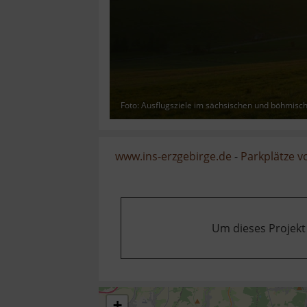
Foto: Ausflugsziele im sächsischen und böhmisc
www.ins-erzgebirge.de
-
Parkplätze 
Um dieses Projekt
+