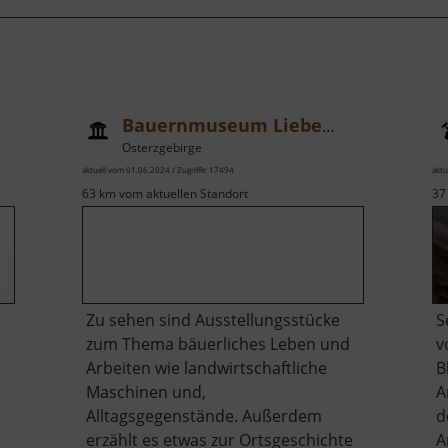
Bauernmuseum Liebenau
Osterzgebirge
aktuell vom 01.06.2024 / Zugriffe: 17494
aktu
63 km vom aktuellen Standort
37
Zu sehen sind Ausstellungsstücke
S
zum Thema bäuerliches Leben und
v
Arbeiten wie landwirtschaftliche
B
Maschinen und,
A
r
Alltagsgegenstände. Außerdem
d
erzählt es etwas zur Ortsgeschichte
A