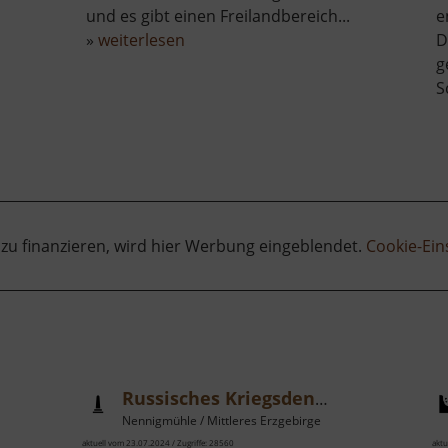
und es gibt einen Freilandbereich...
e
über
»
weiterlesen
D
Bauernmuseum
g
Liebenau
S
rgisches
aus
 zu finanzieren, wird hier Werbung eingeblendet.
Cookie-Ein
Russisches Kriegsdenkmal
Nennigmühle / Mittleres Erzgebirge
aktuell vom 23.07.2024 / Zugriffe: 28560
aktu