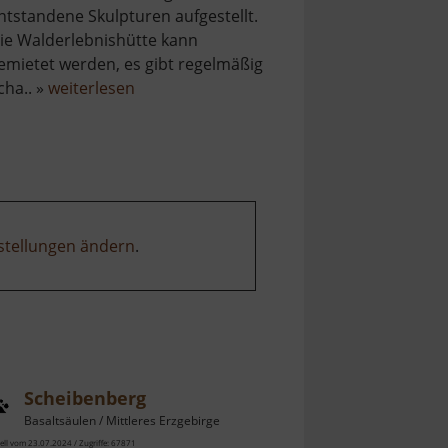
ntstandene Skulpturen aufgestellt.
ie Walderlebnishütte kann
emietet werden, es gibt regelmäßig
über
cha.. »
weiterlesen
Blockhausen
stellungen ändern
.
Scheibenberg
Basaltsäulen / Mittleres Erzgebirge
ell vom 23.07.2024 / Zugriffe: 67871