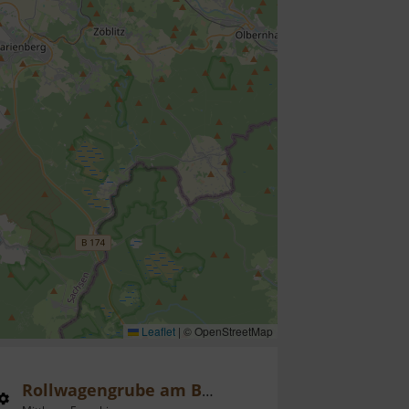
Leaflet
|
© OpenStreetMap
Rollwagengrube am Bahnhof Cranzahl