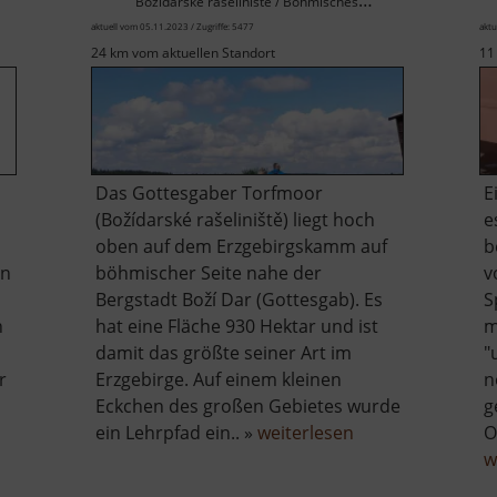
Božídarské rašeliniště / Böhmisches Erzgebirge
aktuell vom 05.11.2023 / Zugriffe: 5477
aktu
24 km vom aktuellen Standort
11
Das Gottesgaber Torfmoor
E
(Božídarské rašeliniště) liegt hoch
e
oben auf dem Erzgebirgskamm auf
b
hn
böhmischer Seite nahe der
v
Bergstadt Boží Dar (Gottesgab). Es
S
h
hat eine Fläche 930 Hektar und ist
m
damit das größte seiner Art im
"
r
Erzgebirge. Auf einem kleinen
n
r
Eckchen des großen Gebietes wurde
g
lstrecke
über
ein Lehrpfad ein.. »
weiterlesen
O
Gottesgaber
w
telberg
Torfmoor