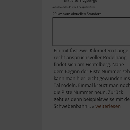
Mittleres Erzgebirge
aktuell vom 05.11.2023 / Zugriffe: 2937
20 km vom aktuellen Standort
Ein mit fast zwei Kilometern Länge
recht anspruchsvoller Rodelhang
findet sich am Fichtelberg. Nahe
dem Beginn der Piste Nummer ze
kann man hier leicht gewunden ins
Tal rodeln. Einmal kreuzt man noc
die Piste Nummer neun. Zurück
geht es denn beispielsweise mit de
übe
Schwebenbahn... »
weiterlesen
Rode
am
Fich