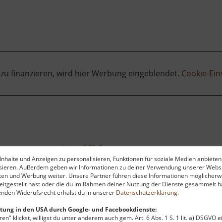
 zu finanzieren, wird hier Werbung eingeblendet.
Cookie-Ein
Auenblick
nhalte und Anzeigen zu personalisieren, Funktionen für soziale Medien anbieten
Zschopau / Mittleres Erzgebirge
ysieren. Außerdem geben wir Informationen zu deiner Verwendung unserer Websi
aktuell vom 23.07.2024 / Zugriffe: 7295
aktu
ten und Werbung weiter. Unsere Partner führen diese Informationen möglicherw
17 km vom aktuellen Standort
20
itgestellt hast oder die du im Rahmen deiner Nutzung der Dienste gesammelt ha
nden Widerufsrecht erhälst du in unserer
Datenschutzerklärung
.
tung in den USA durch Google- und Facebookdienste:
en" klickst, willigst du unter anderem auch gem. Art. 6 Abs. 1 S. 1 lit. a) DSGVO 