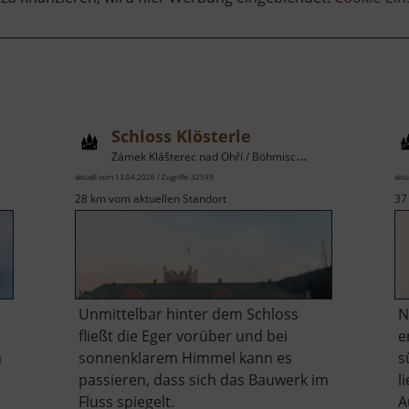
Schloss Klösterle
Zámek Klášterec nad Ohří / Böhmisches Erzgebirge
aktuell vom 13.04.2026 / Zugriffe: 32599
aktu
28 km vom aktuellen Standort
37
Unmittelbar hinter dem Schloss
N
fließt die Eger vorüber und bei
e
m
sonnenklarem Himmel kann es
s
passieren, dass sich das Bauwerk im
l
Fluss spiegelt.
A