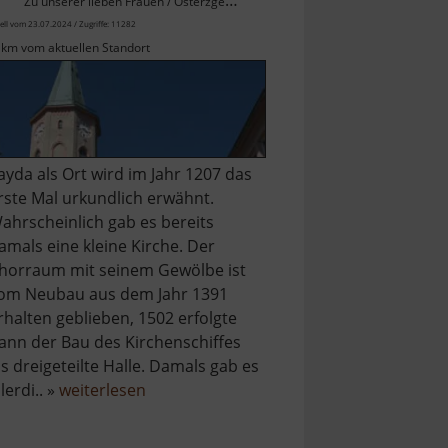
Zu unserer lieben Frauen / Osterzgebirge
ell vom 23.07.2024 / Zugriffe: 11282
 km vom aktuellen Standort
ayda als Ort wird im Jahr 1207 das
rste Mal urkundlich erwähnt.
ahrscheinlich gab es bereits
amals eine kleine Kirche. Der
horraum mit seinem Gewölbe ist
om Neubau aus dem Jahr 1391
rhalten geblieben, 1502 erfolgte
ann der Bau des Kirchenschiffes
ls dreigeteilte Halle. Damals gab es
über
llerdi.. »
weiterlesen
Kirche
Sayda