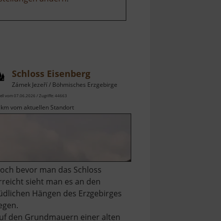
Schloss Eisenberg
Zámek Jezeří / Böhmisches Erzgebirge
ell vom 07.06.2026 / Zugriffe: 44663
 km vom aktuellen Standort
och bevor man das Schloss
rreicht sieht man es an den
üdlichen Hängen des Erzgebirges
iegen.
uf den Grundmauern einer alten