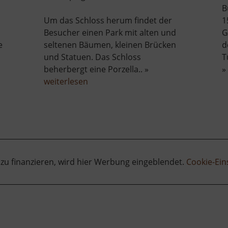
B
Um das Schloss herum findet der
1
Besucher einen Park mit alten und
G
e
seltenen Bäumen, kleinen Brücken
d
über
und Statuen. Das Schloss
T
Schloss
beherbergt eine Porzella.. »
»
Türmitz
über
weiterlesen
Schloss
Klösterle
 zu finanzieren, wird hier Werbung eingeblendet.
Cookie-Ein