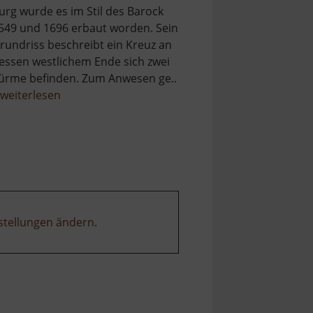
urg wurde es im Stil des Barock
549 und 1696 erbaut worden. Sein
rundriss beschreibt ein Kreuz an
essen westlichem Ende sich zwei
ürme befinden. Zum Anwesen ge..
über
weiterlesen
Schloss
Eisenberg
stellungen ändern
.