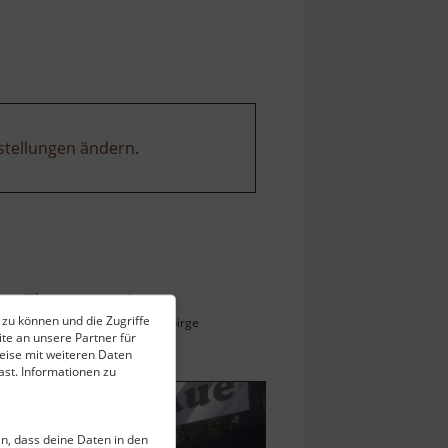
stellungen ändern
.
Tiergarten Aue
 zu können und die Zugriffe
Zoo der Minis / Westerzgebirge
te an unsere Partner für
ell vom 13.04.2026 / Zugriffe: 22056
eise mit weiteren Daten
 km vom aktuellen Standort
st. Informationen zu
ein, dass deine Daten in den