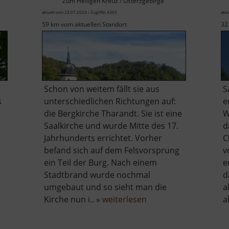
Zum Heiligen Kreuz / Osterzgebirge
aktuell vom 23.07.2024 / Zugriffe: 4365
aktu
59 km vom aktuellen Standort
32
Schon von weitem fällt sie aus
S
s
unterschiedlichen Richtungen auf:
e
die Bergkirche Tharandt. Sie ist eine
W
Saalkirche und wurde Mitte des 17.
d
Jahrhunderts errichtet. Vorher
C
befand sich auf dem Felsvorsprung
v
ein Teil der Burg. Nach einem
e
Stadtbrand wurde nochmal
d
umgebaut und so sieht man die
a
über
Kirche nun i.. »
weiterlesen
a
Bergkirche
Tharandt