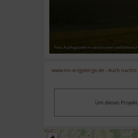
Foto: Ausflugsziele im sächsischen und böhmisc
www.ins-erzgebirge.de
-
Auch nachts 
Um dieses Projekt
+