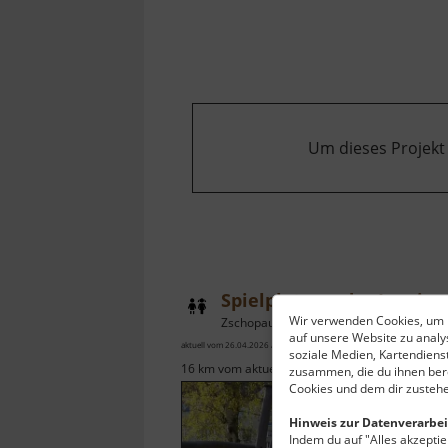
Burg
Stein
Um dieses Projekt
Spielplatz an der Lessingstraße
Wir verwenden Cookies, um I
Zschopau / Mittleres Erzgebirge
auf unsere Website zu anal
aktuell vom 26.04.2026 / Zugriffe: 8390
soziale Medien, Kartendiens
16 km vom aktuellen Standort
zusammen, die du ihnen bere
Cookies und dem dir zustehe
Hinweis zur Datenverarbei
Indem du auf "Alles akzeptier