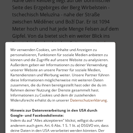
Nahe dem Keilberg liegt auf der böhmischer
Seite des Erzgebirges der Berg Wirbelstein -
tschechisch Meluzína - nahe der Straße
zwischen Měděnec und Boží Dar. Er ist 1094
Meter hoch und hat jede Menge Felsen auf dem
Gipfel. Von da bietet sich ein weiter Blick ins
über
Egertal auf tschechischer Seite. .. »
weiterlesen
Wirbels
Wir verwenden Cookies, um Inhalte und Anzeigen zu
personalisieren, Funktionen für soziale Medien anbieten zu
können und die Zugriffe auf unsere Website zu analysieren.
Außerdem geben wir Informationen zu deiner Verwendung
Basaltsteinbruch Ryžovna
unserer Website an unsere Partner für soziale Medien,
Kartendiensten und Werbung weiter. Unsere Partner führen
diese Informationen möglicherweise mit weiteren Daten
Böhmisches Erzgebirge
zusammen, die du ihnen bereitgestellt hast oder die du im
aktuell vom 23.07.2024 / Zugriffe: 4582
Rahmen deiner Nutzung der Dienste gesammelt hast.
26 km vom aktuellen Standort
Informationen zu Cookies und dem dir zustehenden
Widerufsrecht erhälst du in unserer
Datenschutzerklärung
.
Hinweis zur Datenverarbeitung in den USA durch
Google- und Facebookdienste:
Indem du auf "Alles akzeptieren" klickst, willigst du unter
anderem auch gem. Art. 6 Abs. 1 S. 1 lit. a) DSGVO ein, dass
deine Daten in den USA verarbeitet werden könnten. Der
Zwischen Hřebečná (Hengstererben) und