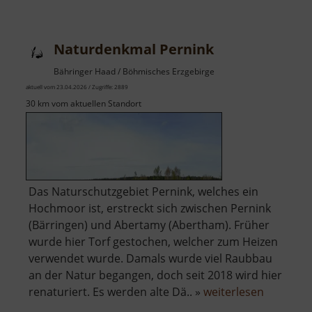
Burgruine
Egerberg
Naturdenkmal Pernink
Bähringer Haad / Böhmisches Erzgebirge
aktuell vom 23.04.2026 / Zugriffe: 2889
30 km vom aktuellen Standort
Das Naturschutzgebiet Pernink, welches ein
Hochmoor ist, erstreckt sich zwischen Pernink
(Bärringen) und Abertamy (Abertham). Früher
wurde hier Torf gestochen, welcher zum Heizen
verwendet wurde. Damals wurde viel Raubbau
an der Natur begangen, doch seit 2018 wird hier
über
renaturiert. Es werden alte Dä.. »
weiterlesen
Naturde