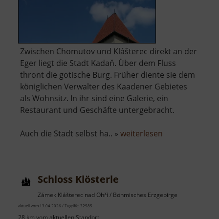
Zwischen Chomutov und Klášterec direkt an der
Eger liegt die Stadt Kadaň. Über dem Fluss
thront die gotische Burg. Früher diente sie dem
königlichen Verwalter des Kaadener Gebietes
als Wohnsitz. In ihr sind eine Galerie, ein
Restaurant und Geschäfte untergebracht.
über
Auch die Stadt selbst ha.. »
weiterlesen
Burg
Kaaden
Schloss Klösterle
Zámek Klášterec nad Ohří / Böhmisches Erzgebirge
aktuell vom 13.04.2026 / Zugriffe: 32585
28 km vom aktuellen Standort