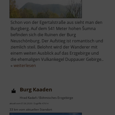
Schon von der Egertalstraße aus sieht man den
Burgberg. Auf dem 541 Meter hohen Šumna
befinden sich die Ruinen der Burg
Neuschönburg. Der Aufstieg ist romantisch und
ziemlich steil. Belohnt wird der Wanderer mit
einem weiten Ausblick auf das Erzgebirge und
die ehemaligen Vulkankegel Duppauer Gebirge..
über
»
weiterlesen
Neuschönburg
/
Schönburg
Burg Kaaden
Hrad Kadaň / Böhmisches Erzgebirge
aktuell vom 07.06.2026 / Zugriffe: 47614
33 km vom aktuellen Standort