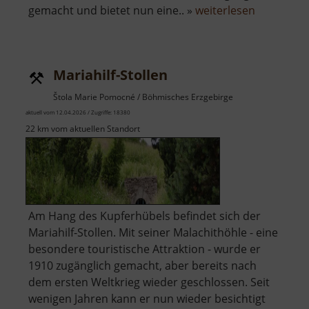
über
gemacht und bietet nun eine.. »
weiterlesen
Besucher
Gelobtes
Land
Mariahilf-Stollen
Stolln
Štola Marie Pomocné / Böhmisches Erzgebirge
aktuell vom 12.04.2026 / Zugriffe: 18380
22 km vom aktuellen Standort
Am Hang des Kupferhübels befindet sich der
Mariahilf-Stollen. Mit seiner Malachithöhle - eine
besondere touristische Attraktion - wurde er
1910 zugänglich gemacht, aber bereits nach
dem ersten Weltkrieg wieder geschlossen. Seit
wenigen Jahren kann er nun wieder besichtigt