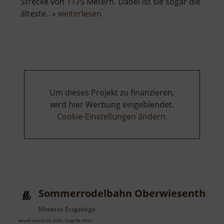
Strecke von 1175 Metern. Dabei ist sie sogar die
über
älteste.. »
weiterlesen
Fichtelberg
Schwebebahn
Um dieses Projekt zu finanzieren,
wird hier Werbung eingeblendet.
Cookie-Einstellungen ändern
.
Sommerrodelbahn Oberwiesenthal
Mittleres Erzgebirge
aktuell vom 02.06.2026 / Zugriffe: 3690