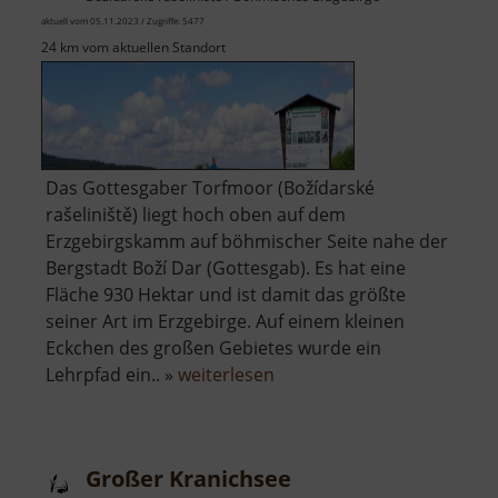
aktuell vom 05.11.2023 / Zugriffe: 5477
24 km vom aktuellen Standort
Das Gottesgaber Torfmoor (Božídarské
rašeliniště) liegt hoch oben auf dem
Erzgebirgskamm auf böhmischer Seite nahe der
Bergstadt Boží Dar (Gottesgab). Es hat eine
Fläche 930 Hektar und ist damit das größte
seiner Art im Erzgebirge. Auf einem kleinen
Eckchen des großen Gebietes wurde ein
über
Lehrpfad ein.. »
weiterlesen
Gottesgaber
Torfmoor
Großer Kranichsee