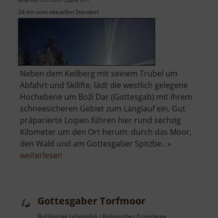
aktuell vom 23.07.2024 / Zugriffe: 2917
24 km vom aktuellen Standort
Neben dem Keilberg mit seinem Trubel um
Abfahrt und Skilifte, lädt die westlich gelegene
Hochebene um Boží Dar (Gottesgab) mit ihrem
schneesicheren Gebiet zum Langlauf ein. Gut
präparierte Loipen führen hier rund sechzig
Kilometer um den Ort herum: durch das Moor,
den Wald und am Gottesgaber Spitzbe.. »
über
weiterlesen
Loipen
von
Boží
Gottesgaber Torfmoor
Dar
Božídarské rašeliniště / Böhmisches Erzgebirge