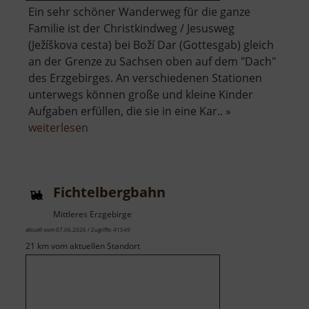
Ein sehr schöner Wanderweg für die ganze
Familie ist der Christkindweg / Jesusweg
(Ježíškova cesta) bei Boží Dar (Gottesgab) gleich
an der Grenze zu Sachsen oben auf dem "Dach"
des Erzgebirges. An verschiedenen Stationen
unterwegs können große und kleine Kinder
Aufgaben erfüllen, die sie in eine Kar.. »
über
weiterlesen
Christkindweg
oder
Jesusweg
Fichtelbergbahn
Mittleres Erzgebirge
aktuell vom 07.06.2026 / Zugriffe: 41549
21 km vom aktuellen Standort