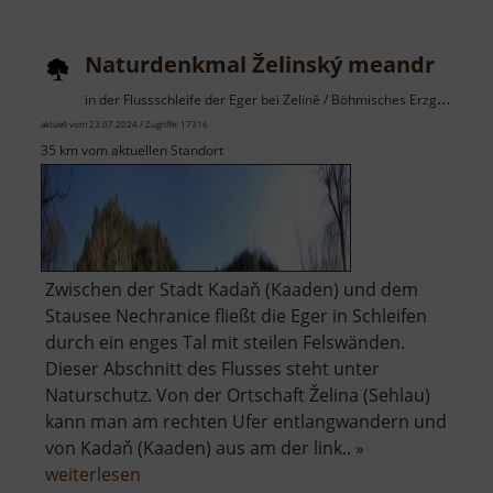
Naturdenkmal Želinský meandr
in der Flussschleife der Eger bei Zelině / Böhmisches Erzgebirge
aktuell vom 23.07.2024 / Zugriffe: 17316
35 km vom aktuellen Standort
Zwischen der Stadt Kadaň (Kaaden) und dem
Stausee Nechranice fließt die Eger in Schleifen
durch ein enges Tal mit steilen Felswänden.
Dieser Abschnitt des Flusses steht unter
Naturschutz. Von der Ortschaft Želina (Sehlau)
kann man am rechten Ufer entlangwandern und
von Kadaň (Kaaden) aus am der link.. »
über
weiterlesen