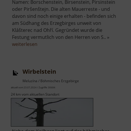
Namen: Borschenstein, Birsenstein, Pirsinstein
oder Piršenštejn. Die alten Mauerreste - und
davon sind noch einige erhalten - befinden sich
am Südhang des Erzegbirges unweit von
Klášterec nad Ohří. Gegründet wurde die
Festung vermutlich von den Herren von S.. »
über
weiterlesen
Burg
Pürstein
Wirbelstein
Meluzína / Böhmisches Erzgebirge
aktuell vom 23.07.2024 / Zugriffe: 30684
24 km vom aktuellen Standort