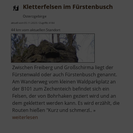
Kletterfelsen im Fürstenbusch
Osterzgebirge
aktuell vom 05.11.2023 / Zugriffe: 4184
44 km vom aktuellen Standort
Zwischen Freiberg und Großschirma liegt der
Fürstenwald oder auch Fürstenbusch genannt.
Am Wanderweg vom kleinen Waldparkplatz an
der B101 zum Zechenteich befindet sich ein
Felsen, der von Bohrhaken geziert wird und an
dem geklettert werden kann. Es wird erzählt, die
Routen hießen "Kurz und schmerzl.. »
über
weiterlesen
Kletterfelsen
im