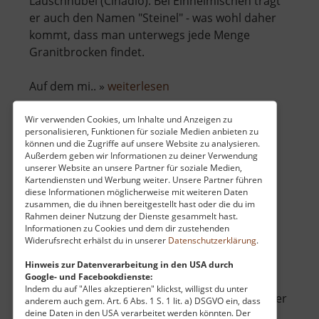
Lauschhübel (Čihadlo). Bei Einheimischen trägt
er auch den Namen "Steinel" - was wohl daher
kommt, dass man unterwegs jede Menge
Granitbrocken findet.
über
Auf dem mi.. »
weiterlesen
Lauschhübel
Wir verwenden Cookies, um Inhalte und Anzeigen zu
personalisieren, Funktionen für soziale Medien anbieten zu
können und die Zugriffe auf unsere Website zu analysieren.
Burg Kaaden
Außerdem geben wir Informationen zu deiner Verwendung
unserer Website an unsere Partner für soziale Medien,
Hrad Kadaň / Böhmisches Erzgebirge
Kartendiensten und Werbung weiter. Unsere Partner führen
diese Informationen möglicherweise mit weiteren Daten
aktuell vom 07.06.2026 / Zugriffe: 47633
zusammen, die du ihnen bereitgestellt hast oder die du im
33 km vom aktuellen Standort
Rahmen deiner Nutzung der Dienste gesammelt hast.
Informationen zu Cookies und dem dir zustehenden
Widerufsrecht erhälst du in unserer
Datenschutzerklärung
.
Hinweis zur Datenverarbeitung in den USA durch
Google- und Facebookdienste:
Indem du auf "Alles akzeptieren" klickst, willigst du unter
Zwischen Chomutov und Klášterec direkt an der
anderem auch gem. Art. 6 Abs. 1 S. 1 lit. a) DSGVO ein, dass
deine Daten in den USA verarbeitet werden könnten. Der
Eger liegt die Stadt Kadaň. Über dem Fluss