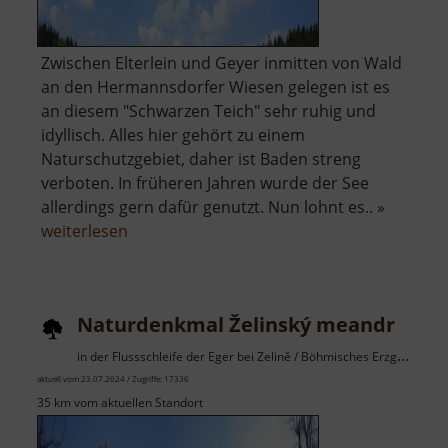
Zwischen Elterlein und Geyer inmitten von Wald
an den Hermannsdorfer Wiesen gelegen ist es
an diesem "Schwarzen Teich" sehr ruhig und
idyllisch. Alles hier gehört zu einem
Naturschutzgebiet, daher ist Baden streng
verboten. In früheren Jahren wurde der See
allerdings gern dafür genutzt. Nun lohnt es.. »
über
weiterlesen
Schwarzer
Teich
bei
Naturdenkmal Želinský meandr
Elterlein
in der Flussschleife der Eger bei Zelině / Böhmisches Erzgebirge
aktuell vom 23.07.2024 / Zugriffe: 17336
35 km vom aktuellen Standort