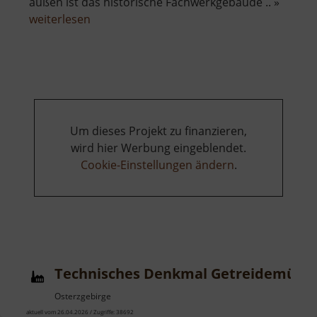
außen ist das historische Fachwerkgebäude .. »
über
weiterlesen
Technisches
Museum
Papiermühle
Zwönitz
Um dieses Projekt zu finanzieren,
wird hier Werbung eingeblendet.
Cookie-Einstellungen ändern
.
Technisches Denkmal Getreidemühl
Osterzgebirge
aktuell vom 26.04.2026 / Zugriffe: 38692