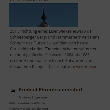
35 km vom aktuellen Standort
Zur Errichtung eines Eisenwerkes erwarb der
Schneeberger Berg- und Hammerherr Veit Hans
Schnorr das Flurstück, auf dem sich heute
Carlsfeld befindet. Für seine Arbeiter stiftete er
die heutige Kirche. Sie wurde 1684 bis 1688
errichtet und zwar nach nach Entwürfen von
über
Caspar von Klengel. Dieser hatte.. »
weiterlesen
Rundki
Carlsfe
Freibad Ehrenfriedersdorf
Mittleres Erzgebirge
aktuell vom 07.06.2026 / Zugriffe: 4459
4 km vom aktuellen Standort