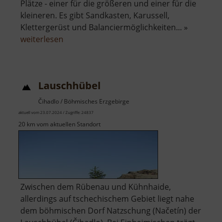
Plätze - einer für die größeren und einer für die
kleineren. Es gibt Sandkasten, Karussell,
Klettergerüst und Balanciermöglichkeiten... »
über
weiterlesen
Spielplatz
an
der
Lauschhübel
Lessingstraße
Čihadlo / Böhmisches Erzgebirge
aktuell vom 23.07.2024 / Zugriffe: 24837
20 km vom aktuellen Standort
Zwischen dem Rübenau und Kühnhaide,
allerdings auf tschechischem Gebiet liegt nahe
dem böhmischen Dorf Natzschung (Načetín) der