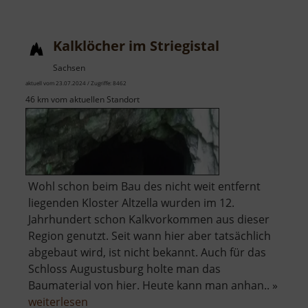
Kalklöcher im Striegistal
Sachsen
aktuell vom 23.07.2024 / Zugriffe: 8462
46 km vom aktuellen Standort
Wohl schon beim Bau des nicht weit entfernt
liegenden Kloster Altzella wurden im 12.
Jahrhundert schon Kalkvorkommen aus dieser
Region genutzt. Seit wann hier aber tatsächlich
abgebaut wird, ist nicht bekannt. Auch für das
Schloss Augustusburg holte man das
Baumaterial von hier. Heute kann man anhan.. »
über
weiterlesen