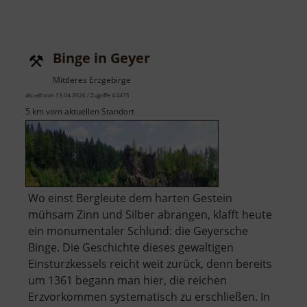
Kalklöcher
im
Striegistal
Binge in Geyer
Mittleres Erzgebirge
aktuell vom 13.04.2026 / Zugriffe: 64475
5 km vom aktuellen Standort
Wo einst Bergleute dem harten Gestein
mühsam Zinn und Silber abrangen, klafft heute
ein monumentaler Schlund: die Geyersche
Binge. Die Geschichte dieses gewaltigen
Einsturzkessels reicht weit zurück, denn bereits
um 1361 begann man hier, die reichen
Erzvorkommen systematisch zu erschließen. In