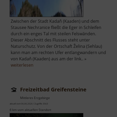
Zwischen der Stadt Kadaň (Kaaden) und dem
Stausee Nechranice fließt die Eger in Schleifen
durch ein enges Tal mit steilen Felswänden.
Dieser Abschnitt des Flusses steht unter
Naturschutz. Von der Ortschaft Želina (Sehlau)
kann man am rechten Ufer entlangwandern und
von Kadaň (Kaaden) aus am der link.. »
über
weiterlesen
Naturdenkmal
Želinský
meandr
Freizeitbad Greifensteine
Mittleres Erzgebirge
aktuell vom 06.06.2026 / Zugriffe: 3563
6 km vom aktuellen Standort