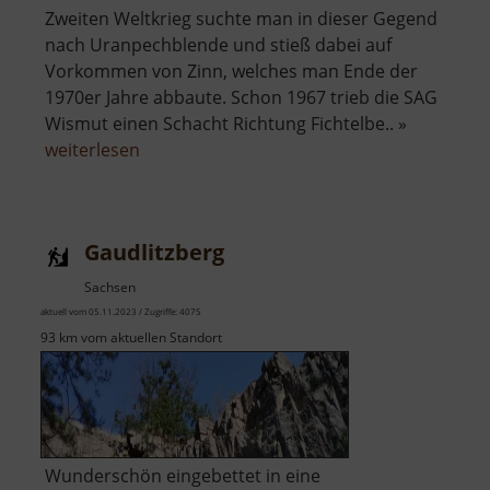
Zweiten Weltkrieg suchte man in dieser Gegend
nach Uranpechblende und stieß dabei auf
Vorkommen von Zinn, welches man Ende der
1970er Jahre abbaute. Schon 1967 trieb die SAG
Wismut einen Schacht Richtung Fichtelbe.. »
über
weiterlesen
Besucherbergwerk
Zinnkammern
Pöhla
Gaudlitzberg
Sachsen
aktuell vom 05.11.2023 / Zugriffe: 4075
93 km vom aktuellen Standort
Wunderschön eingebettet in eine