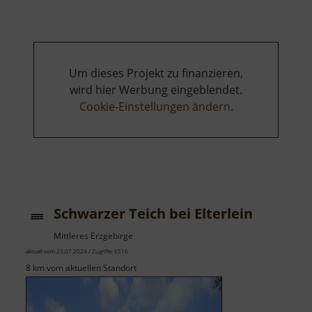
Fürstenbusch
Um dieses Projekt zu finanzieren,
wird hier Werbung eingeblendet.
Cookie-Einstellungen ändern
.
Schwarzer Teich bei Elterlein
Mittleres Erzgebirge
aktuell vom 23.07.2024 / Zugriffe: 6516
8 km vom aktuellen Standort