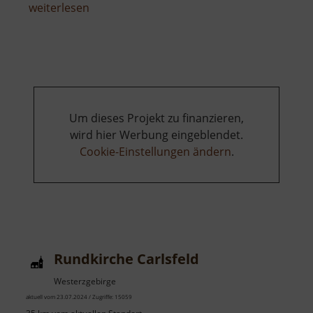
über
weiterlesen
Flugzeug
Cämmerswalde
Um dieses Projekt zu finanzieren,
wird hier Werbung eingeblendet.
Cookie-Einstellungen ändern
.
Rundkirche Carlsfeld
Westerzgebirge
aktuell vom 23.07.2024 / Zugriffe: 15059