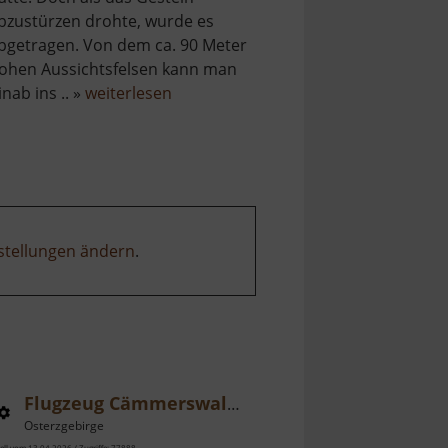
bzustürzen drohte, wurde es
bgetragen. Von dem ca. 90 Meter
ohen Aussichtsfelsen kann man
über
inab ins .. »
weiterlesen
Katzenstein
stellungen ändern
.
Flugzeug Cämmerswalde
Osterzgebirge
ell vom 13.04.2026 / Zugriffe: 77888