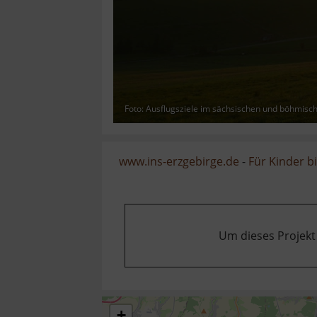
Foto: Ausflugsziele im sächsischen und böhmisc
www.ins-erzgebirge.de
-
Für Kinder b
Um dieses Projekt
+