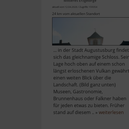
Mittleres Erzgebirge
aktuell vom 12.04.2026 / Zugriffe: 159354
24 km vom aktuellen Standort
... in der Stadt Augustusburg findet
sich das gleichnamige Schloss. Sei
Lage hoch oben auf einem schon
längst erloschenen Vulkan gewähr
einen weiten Blick über die
Landschaft. (Bild ganz unten)
Museen, Gastronomie,
Brunnenhaus oder Falkner haben
für jeden etwas zu bieten. Früher
üb
stand auf diesem .. »
weiterlesen
Sc
Au