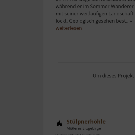
während er im Sommer Wanderer
mit seiner weitläufigen Landschaft
lockt. Geologisch gesehen best.. »
über
weiterlesen
Keilberg
Um dieses Projekt
Stülpnerhöhle
Mittleres Erzgebirge
aktuell vom 23.07.2024 / Zugriffe: 81600