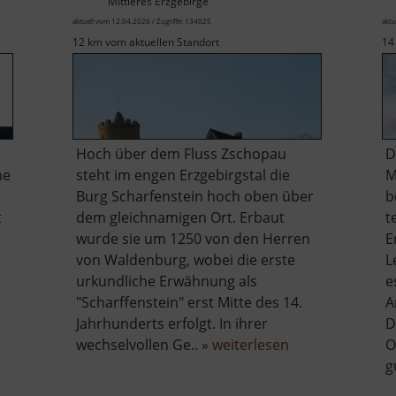
Mittleres Erzgebirge
aktuell vom 12.04.2026 / Zugriffe: 134025
aktu
12 km vom aktuellen Standort
14
Hoch über dem Fluss Zschopau
D
ne
steht im engen Erzgebirgstal die
M
Burg Scharfenstein hoch oben über
b
t
dem gleichnamigen Ort. Erbaut
t
wurde sie um 1250 von den Herren
E
von Waldenburg, wobei die erste
L
urkundliche Erwähnung als
e
"Scharffenstein" erst Mitte des 14.
A
Jahrhunderts erfolgt. In ihrer
D
er
über
wechselvollen Ge.. »
weiterlesen
O
hloss
Burg
g
gustusburg
Scharfenstein