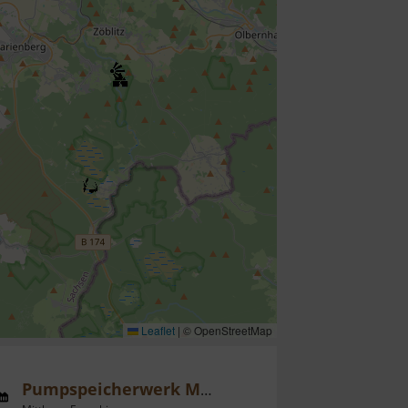
Leaflet
|
© OpenStreetMap
Pumpspeicherwerk Markersbach