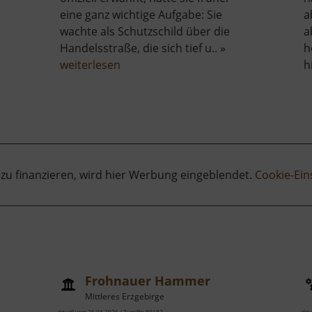
eine ganz wichtige Aufgabe: Sie
a
wachte als Schutzschild über die
a
Handelsstraße, die sich tief u.. »
h
über
weiterlesen
h
Burg
Rauenstein
 zu finanzieren, wird hier Werbung eingeblendet.
Cookie-Ein
Frohnauer Hammer
Mittleres Erzgebirge
aktuell vom 26.04.2026 / Zugriffe: 80182
aktu