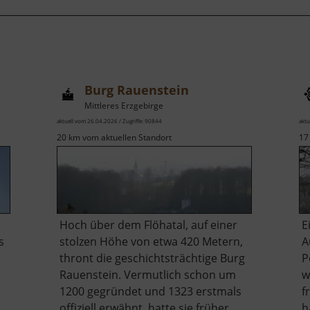
Burg Rauenstein
Mittleres Erzgebirge
aktuell vom 26.04.2026 / Zugriffe: 90844
aktu
20 km vom aktuellen Standort
17
Hoch über dem Flöhatal, auf einer
E
s
stolzen Höhe von etwa 420 Metern,
A
thront die geschichtsträchtige Burg
P
Rauenstein. Vermutlich schon um
w
1200 gegründet und 1323 erstmals
f
offiziell erwähnt, hatte sie früher
h