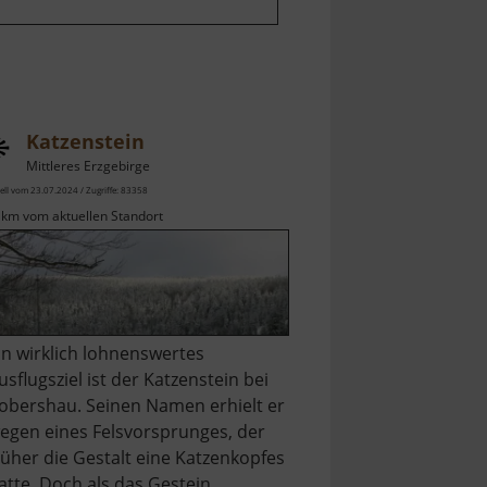
Katzenstein
Mittleres Erzgebirge
ell vom 23.07.2024 / Zugriffe: 83358
 km vom aktuellen Standort
in wirklich lohnenswertes
usflugsziel ist der Katzenstein bei
obershau. Seinen Namen erhielt er
egen eines Felsvorsprunges, der
rüher die Gestalt eine Katzenkopfes
atte. Doch als das Gestein