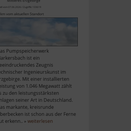
Mittleres Erzgebirge
ell vom 07.06.2026 / Zugriffe: 133619
 km vom aktuellen Standort
as Pumpspeicherwerk
arkersbach ist ein
eeindruckendes Zeugnis
echnischer Ingenieurskunst im
rzgebirge. Mit einer installierten
eistung von 1.046 Megawatt zählt
s zu den leistungsstärksten
nlagen seiner Art in Deutschland.
as markante, kreisrunde
berbecken ist schon aus der Ferne
über
ut erkenn.. »
weiterlesen
Pumpspeicherwerk