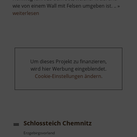
wie von einem Wall mit Felsen umgeben ist. .. »
über
weiterlesen
Basaltsee
bei
Ansprung
Um dieses Projekt zu finanzieren,
wird hier Werbung eingeblendet.
Cookie-Einstellungen ändern
.
Schlossteich Chemnitz
Erzgebirgsvorland