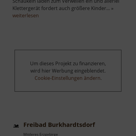
Schaukeln laden zum Verweilen ein und allerlei
Klettergerät fordert auch größere Kinder... »
über
weiterlesen
Spielplatz
Beucha
Um dieses Projekt zu finanzieren,
wird hier Werbung eingeblendet.
Cookie-Einstellungen ändern
.
Freibad Burkhardtsdorf
Mittleres Erzgebirge