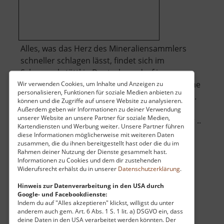
Alles, was das Herz des Mineraliensammlers
schneller schlagen lässt, findet sich im
Schauwerkstättl in Deutschneudorf im
Erzgebirge. Hier kann man stöbern, beim Steine
Wir verwenden Cookies, um Inhalte und Anzeigen zu
personalisieren, Funktionen für soziale Medien anbieten zu
schleifen zusehen oder selbst Steine "erleben".
können und die Zugriffe auf unsere Website zu analysieren.
Kinder können im Garten auf Schatzsuche
Außerdem geben wir Informationen zu deiner Verwendung
unserer Website an unsere Partner für soziale Medien,
gehen, im Sandkasten Mineralien suchen oder ..
Kartendiensten und Werbung weiter. Unsere Partner führen
über
»
weiterlesen
diese Informationen möglicherweise mit weiteren Daten
Schauwerkstättl
zusammen, die du ihnen bereitgestellt hast oder die du im
Rahmen deiner Nutzung der Dienste gesammelt hast.
Informationen zu Cookies und dem dir zustehenden
Widerufsrecht erhälst du in unserer
Datenschutzerklärung
.
Auersberg
Hinweis zur Datenverarbeitung in den USA durch
Google- und Facebookdienste:
mit Auersbergturm / Westerzgebirge
Indem du auf "Alles akzeptieren" klickst, willigst du unter
aktuell vom 01.06.2024 / Zugriffe: 20226
anderem auch gem. Art. 6 Abs. 1 S. 1 lit. a) DSGVO ein, dass
30 km vom aktuellen Standort
deine Daten in den USA verarbeitet werden könnten. Der