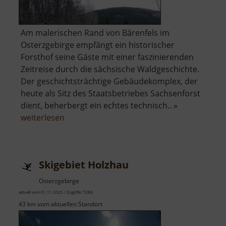
Am malerischen Rand von Bärenfels im
Osterzgebirge empfängt ein historischer
Forsthof seine Gäste mit einer faszinierenden
Zeitreise durch die sächsische Waldgeschichte.
Der geschichtsträchtige Gebäudekomplex, der
heute als Sitz des Staatsbetriebes Sachsenforst
dient, beherbergt ein echtes technisch.. »
über
weiterlesen
Forsthof
Bärenfels
mit
Skigebiet Holzhau
Arboretum
Osterzgebirge
aktuell vom 01.11.2025 / Zugriffe: 7288
43 km vom aktuellen Standort