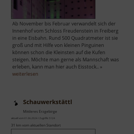
Ab November bis Februar verwandelt sich der
Innenhof vom Schloss Freudenstein in Freiberg
in eine Eisbahn. Rund 500 Quadratmeter ist sie
groß und mit Hilfe von kleinen Pinguinen
können schon die Kleinsten auf die Kufen
steigen. Möchte man gerne als Mannschaft was
erleben, kann man hier auch Eisstock.. »
über
weiterlesen
Eisbahn
im
Schloss
Schauwerkstättl
Freudenstein
Mittleres Erzgebirge
aktuell vom 01.06.2024 / Zugriffe: 5124
31 km vom aktuellen Standort