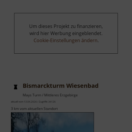
Torfhaus
Um dieses Projekt zu finanzieren,
wird hier Werbung eingeblendet.
Cookie-Einstellungen ändern
.
Bismarckturm Wiesenbad
Mays Turm / Mittleres Erzgebirge
aktuell vom 13.04.2026 / Zugriffe: 34126
3 km vom aktuellen Standort