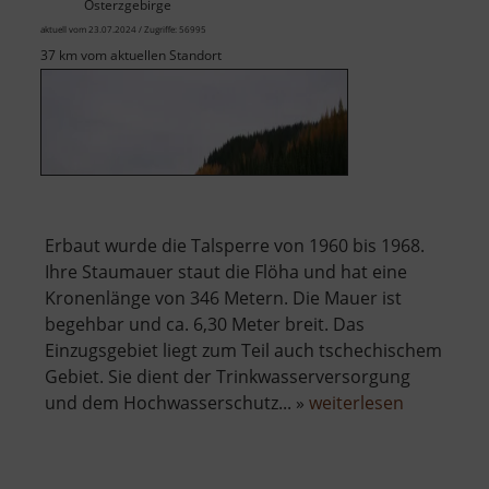
Osterzgebirge
aktuell vom 23.07.2024 / Zugriffe: 56995
37 km vom aktuellen Standort
Erbaut wurde die Talsperre von 1960 bis 1968.
Ihre Staumauer staut die Flöha und hat eine
Kronenlänge von 346 Metern. Die Mauer ist
begehbar und ca. 6,30 Meter breit. Das
Einzugsgebiet liegt zum Teil auch tschechischem
Gebiet. Sie dient der Trinkwasserversorgung
über
und dem Hochwasserschutz... »
weiterlesen
Talsperre
Rauschen