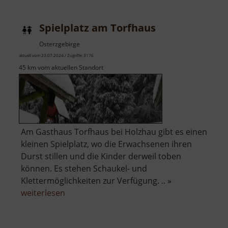
Victoria
Stolln
Spielplatz am Torfhaus
Osterzgebirge
aktuell vom 23.07.2024 / Zugriffe: 3176
45 km vom aktuellen Standort
Am Gasthaus Torfhaus bei Holzhau gibt es einen
kleinen Spielplatz, wo die Erwachsenen ihren
Durst stillen und die Kinder derweil toben
können. Es stehen Schaukel- und
Klettermöglichkeiten zur Verfügung. .. »
über
weiterlesen
Spielplatz
am