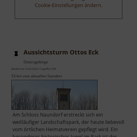
Cookie-Einstellungen ändern
.
Aussichtsturm Ottos Eck
Osterzgebirge
aktuell vom 13.04.2026 / Zugriffe: 3189
53 km vom aktuellen Standort
Am Schloss Naundorf erstreckt sich ein
weitläufiger Landschaftspark, der heute liebevoll
vom örtlichen Heimatverein gepflegt wird. Ein
besonderes historisches Juwel im Park ist der