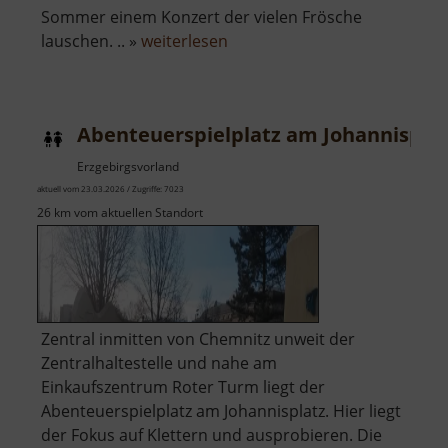
Sommer einem Konzert der vielen Frösche
über
lauschen. .. »
weiterlesen
Steinbruchsee
Pobershau
Abenteuerspielplatz am Johannispla
Erzgebirgsvorland
aktuell vom 23.03.2026 / Zugriffe: 7023
26 km vom aktuellen Standort
Zentral inmitten von Chemnitz unweit der
Zentralhaltestelle und nahe am
Einkaufszentrum Roter Turm liegt der
Abenteuerspielplatz am Johannisplatz. Hier liegt
der Fokus auf Klettern und ausprobieren. Die