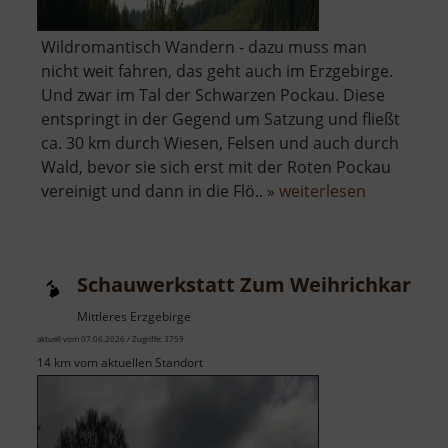
Wildromantisch Wandern - dazu muss man
nicht weit fahren, das geht auch im Erzgebirge.
Und zwar im Tal der Schwarzen Pockau. Diese
entspringt in der Gegend um Satzung und fließt
ca. 30 km durch Wiesen, Felsen und auch durch
Wald, bevor sie sich erst mit der Roten Pockau
über
vereinigt und dann in die Flö.. »
weiterlesen
Schwarzwa
Schauwerkstatt Zum Weihrichkarzl
Mittleres Erzgebirge
aktuell vom 07.06.2026 / Zugriffe: 3759
14 km vom aktuellen Standort