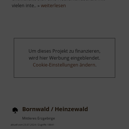
über
vielen inte.. »
weiterlesen
Heckenerlebnispfad
Hagebuttenweg
Um dieses Projekt zu finanzieren,
wird hier Werbung eingeblendet.
Cookie-Einstellungen ändern
.
Bornwald / Heinzewald
Mittleres Erzgebirge
aktuell vom 23.07.2024 / Zugriffe: 18841