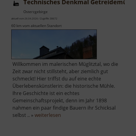
Technisches Denkmal Getreidemühl
Zwönitz
Osterzgebirge
aktuell vom 26.04.2026 / Zugriffe: 38672
60 km vom aktuellen Standort
Willkommen im malerischen Müglitztal, wo die
Zeit zwar nicht stillsteht, aber ziemlich gut
schmeckt! Hier triffst du auf eine echte
Überlebenskünstlerin: die historische Mühle.
Ihre Geschichte ist ein echtes
Gemeinschaftsprojekt, denn im Jahr 1898
nahmen ein paar findige Bauern ihr Schicksal
über
selbst .. »
weiterlesen
Technisches
Denkmal