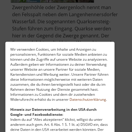
Zwergenhöhle oder Zwergenloch nennt man
den Felsspalt neben dem Langenhennersdorfer
Wasserfall. Die sogenannten Quarksensteig-
Stufen führen zum Eingang. Quarkse werden
hier in der Gegend die Zwerge genannt. Der
Sage nach lebten die kleinen Wesen hier und
halfen den Menschen bei ihrem schweren
Wir verwenden Cookies, um Inhalte und Anzeigen zu
personalisieren, Funktionen für soziale Medien anbieten zu
über
Tagesw.. »
weiterlesen
können und die Zugriffe auf unsere Website zu analysieren.
Zwergenhöhle
Außerdem geben wir Informationen zu deiner Verwendung
unserer Website an unsere Partner für soziale Medien,
Kartendiensten und Werbung weiter. Unsere Partner führen
diese Informationen möglicherweise mit weiteren Daten
Flugzeug Cämmerswalde
zusammen, die du ihnen bereitgestellt hast oder die du im
Rahmen deiner Nutzung der Dienste gesammelt hast.
Osterzgebirge
Informationen zu Cookies und dem dir zustehenden
Widerufsrecht erhälst du in unserer
Datenschutzerklärung
.
aktuell vom 13.04.2026 / Zugriffe: 77864
37 km vom aktuellen Standort
Hinweis zur Datenverarbeitung in den USA durch
Google- und Facebookdienste:
Indem du auf "Alles akzeptieren" klickst, willigst du unter
anderem auch gem. Art. 6 Abs. 1 S. 1 lit. a) DSGVO ein, dass
deine Daten in den USA verarbeitet werden könnten. Der