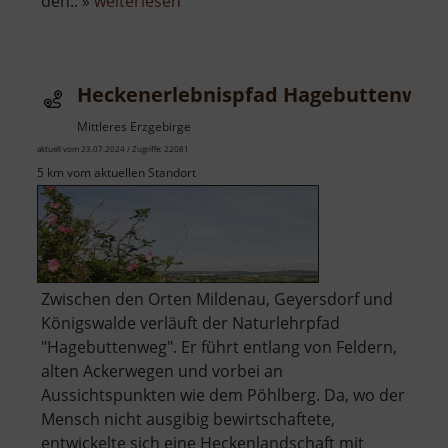
über
den.. »
weiterlesen
Talsperre
Negranitz
Heckenerlebnispfad Hagebuttenweg
Mittleres Erzgebirge
aktuell vom 23.07.2024 / Zugriffe: 22081
5 km vom aktuellen Standort
Zwischen den Orten Mildenau, Geyersdorf und
Königswalde verläuft der Naturlehrpfad
"Hagebuttenweg". Er führt entlang von Feldern,
alten Ackerwegen und vorbei an
Aussichtspunkten wie dem Pöhlberg. Da, wo der
Mensch nicht ausgibig bewirtschaftete,
entwickelte sich eine Heckenlandschaft mit