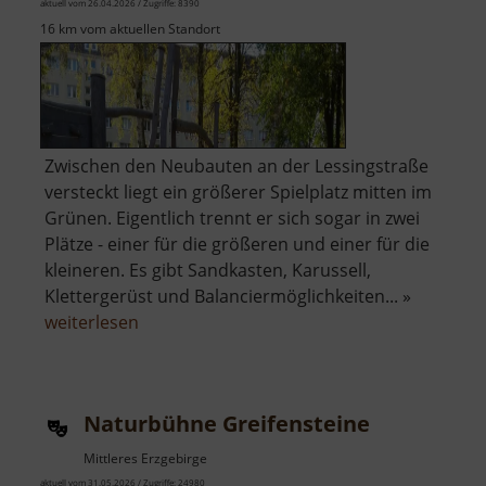
aktuell vom 26.04.2026 / Zugriffe: 8390
16 km vom aktuellen Standort
Zwischen den Neubauten an der Lessingstraße
versteckt liegt ein größerer Spielplatz mitten im
Grünen. Eigentlich trennt er sich sogar in zwei
Plätze - einer für die größeren und einer für die
kleineren. Es gibt Sandkasten, Karussell,
Klettergerüst und Balanciermöglichkeiten... »
über
weiterlesen
Spielplatz
an
der
Naturbühne Greifensteine
Lessingstraße
Mittleres Erzgebirge
aktuell vom 31.05.2026 / Zugriffe: 24980