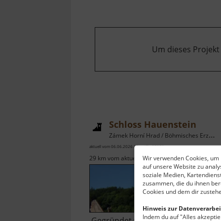
Um dieses Projekt
Schloss Hauenstein
Zámek Horní Hrad / Böhmisches Erzgebirge
aktuell vom 06.06.2026 / Zugriffe: 37370
Wir verwenden Cookies, um I
29 km vom aktuellen Standort
auf unsere Website zu anal
soziale Medien, Kartendiens
zusammen, die du ihnen bere
Cookies und dem dir zustehe
Hinweis zur Datenverarbei
Indem du auf "Alles akzeptier
Gegründet wurde die Burg