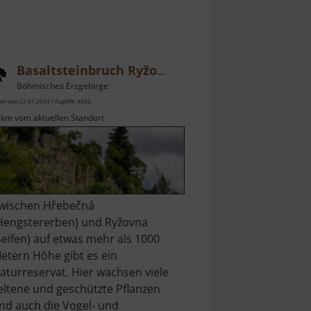
Basaltsteinbruch Ryžovna
Böhmisches Erzgebirge
ell vom 23.07.2024 / Zugriffe: 4585
 km vom aktuellen Standort
wischen Hřebečná
Hengstererben) und Ryžovna
Seifen) auf etwas mehr als 1000
etern Höhe gibt es ein
aturreservat. Hier wachsen viele
eltene und geschützte Pflanzen
nd auch die Vogel- und