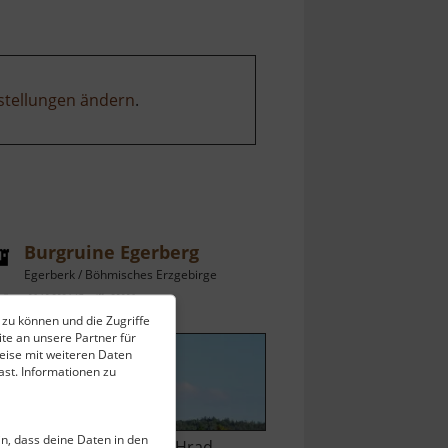
stellungen ändern
.
Burgruine Egerberg
Egerberk / Böhmisches Erzgebirge
ell vom 06.10.2024 / Zugriffe: 29006
 zu können und die Zugriffe
 km vom aktuellen Standort
te an unsere Partner für
eise mit weiteren Daten
st. Informationen zu
ein, dass deine Daten in den
ie Burgruine Egerberg (Hrad