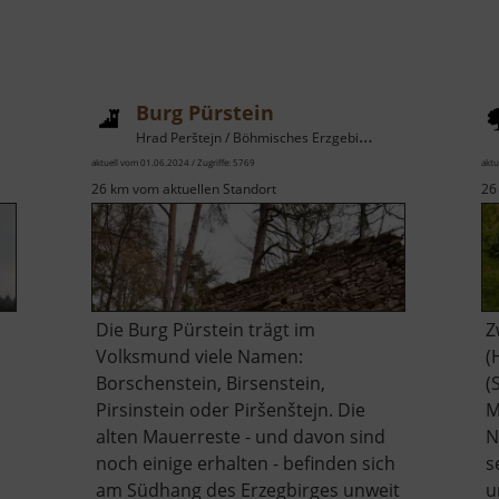
Burg Pürstein
Hrad Perštejn / Böhmisches Erzgebirge
aktuell vom 01.06.2024 / Zugriffe: 5769
aktu
26 km vom aktuellen Standort
26
Die Burg Pürstein trägt im
Z
Volksmund viele Namen:
(
Borschenstein, Birsenstein,
(
Pirsinstein oder Piršenštejn. Die
M
alten Mauerreste - und davon sind
N
noch einige erhalten - befinden sich
s
am Südhang des Erzegbirges unweit
u