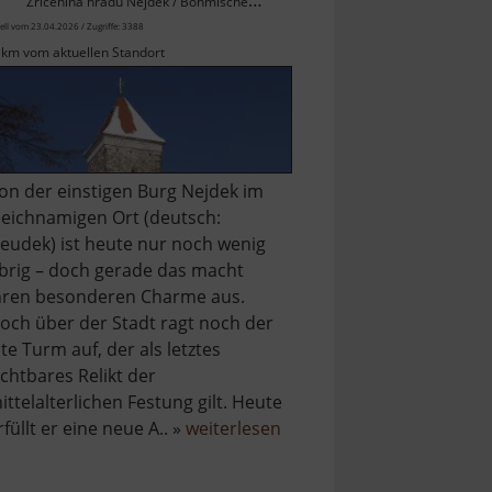
Zřícenina hradu Nejdek / Böhmisches Erzgebirge
ell vom 23.04.2026 / Zugriffe: 3388
 km vom aktuellen Standort
on der einstigen Burg Nejdek im
leichnamigen Ort (deutsch:
eudek) ist heute nur noch wenig
brig – doch gerade das macht
hren besonderen Charme aus.
och über der Stadt ragt noch der
lte Turm auf, der als letztes
ichtbares Relikt der
ittelalterlichen Festung gilt. Heute
über
rfüllt er eine neue A.. »
weiterlesen
Burg
Neudek