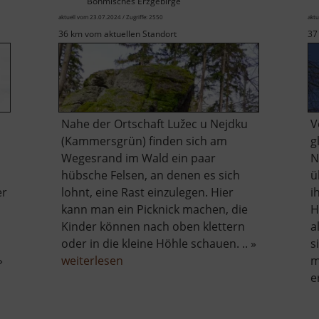
Böhmisches Erzgebirge
aktuell vom 23.07.2024 / Zugriffe: 2550
aktu
36 km vom aktuellen Standort
37
Nahe der Ortschaft Lužec u Nejdku
V
(Kammersgrün) finden sich am
g
Wegesrand im Wald ein paar
N
hübsche Felsen, an denen es sich
ü
er
lohnt, eine Rast einzulegen. Hier
i
kann man ein Picknick machen, die
H
Kinder können nach oben klettern
a
oder in die kleine Höhle schauen. .. »
s
über
»
weiterlesen
m
Felsen
e
bei
Lužec