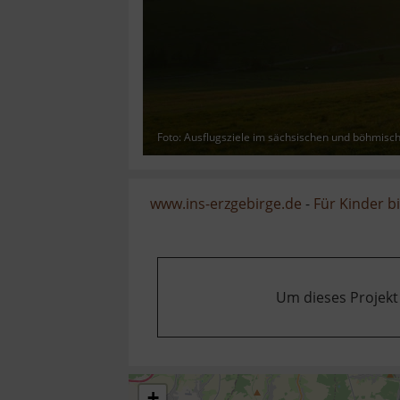
Foto: Ausflugsziele im sächsischen und böhmisc
www.ins-erzgebirge.de
-
Für Kinder b
Um dieses Projekt
+