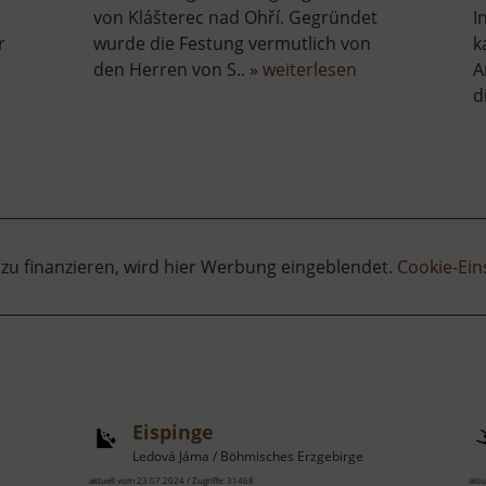
von Klášterec nad Ohří. Gegründet
I
r
wurde die Festung vermutlich von
k
über
den Herren von S.. »
weiterlesen
A
Burg
d
Pürstein
 zu finanzieren, wird hier Werbung eingeblendet.
Cookie-Ein
Eispinge
Ledová Jáma / Böhmisches Erzgebirge
aktuell vom 23.07.2024 / Zugriffe: 31468
aktu