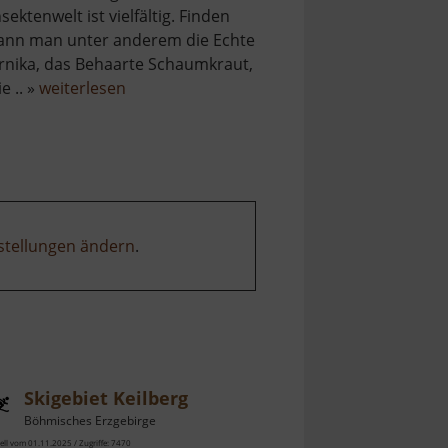
nsektenwelt ist vielfältig. Finden
ann man unter anderem die Echte
rnika, das Behaarte Schaumkraut,
über
ie .. »
weiterlesen
Basaltsteinbruch
Ryžovna
stellungen ändern
.
Skigebiet Keilberg
Böhmisches Erzgebirge
ell vom 01.11.2025 / Zugriffe: 7470