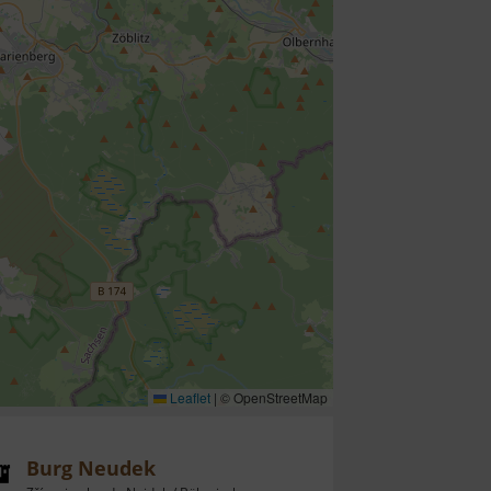
Leaflet
|
© OpenStreetMap
Burg Neudek