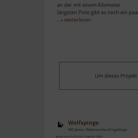
an der mit einem Kilometer
längsten Piste gibt es noch ein paa
über
.. »
weiterlesen
Skilift
Bublava
Um dieses Projekt
Wolfspinge
Vlčí Jáma / Böhmisches Erzgebirge
aktuell vom 23.07.2024 / Zugriffe: 19869