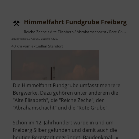
Alte
Erzwäs
Halsbr
Himmelfahrt Fundgrube Freiberg
Reiche Zeche / Alte Elisabeth / Abrahamschacht / Rote Grube / Osterzgebirge
aktuell vom 05.07.2026 / Zugriffe: 42257
43 km vom aktuellen Standort
Die Himmelfahrt Fundgrube umfasst mehrere
Bergwerke. Dazu gehören unter anderem die
"Alte Elisabeth", die "Reiche Zeche", der
"Abrahamschacht" und die "Rote Grube".
Schon im 12. Jahrhundert wurde in und um
Freiberg Silber gefunden und damit auch die
heutige Bergstadt gegründet. Baudenkmäl.. »