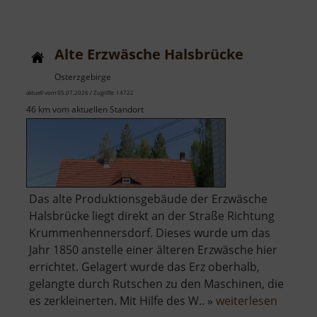
Techni
Museu
Sieben
Alte Erzwäsche Halsbrücke
Pochwe
Osterzgebirge
aktuell vom 05.07.2026 / Zugriffe: 14722
46 km vom aktuellen Standort
Das alte Produktionsgebäude der Erzwäsche
Halsbrücke liegt direkt an der Straße Richtung
Krummenhennersdorf. Dieses wurde um das
Jahr 1850 anstelle einer älteren Erzwäsche hier
errichtet. Gelagert wurde das Erz oberhalb,
gelangte durch Rutschen zu den Maschinen, die
über
es zerkleinerten. Mit Hilfe des W.. »
weiterlesen