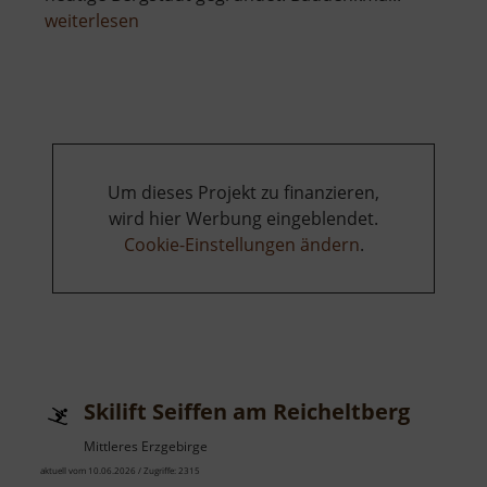
über
weiterlesen
Himmelfahrt
Fundgrube
Freiberg
Um dieses Projekt zu finanzieren,
wird hier Werbung eingeblendet.
Cookie-Einstellungen ändern
.
Skilift Seiffen am Reicheltberg
Mittleres Erzgebirge
aktuell vom 10.06.2026 / Zugriffe: 2315