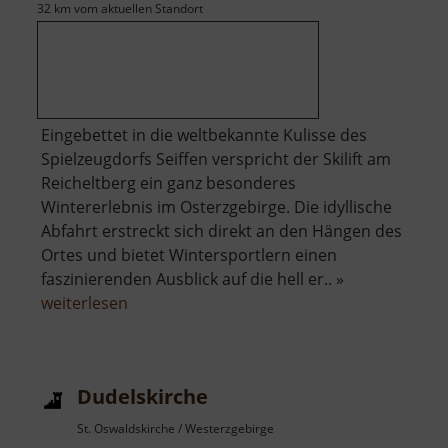
32 km vom aktuellen Standort
Eingebettet in die weltbekannte Kulisse des
Spielzeugdorfs Seiffen verspricht der Skilift am
Reicheltberg ein ganz besonderes
Wintererlebnis im Osterzgebirge. Die idyllische
Abfahrt erstreckt sich direkt an den Hängen des
Ortes und bietet Wintersportlern einen
faszinierenden Ausblick auf die hell er.. »
über
weiterlesen
Skilift
Seiffen
am
Dudelskirche
Reicheltberg
St. Oswaldskirche / Westerzgebirge