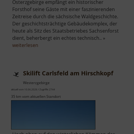
Osterzgebirge empfängt ein historischer
Forsthof seine Gäste mit einer faszinierenden
Zeitreise durch die sächsische Waldgeschichte.
Der geschichtsträchtige Gebäudekomplex, der
heute als Sitz des Staatsbetriebes Sachsenforst
dient, beherbergt ein echtes technisch.. »
über
weiterlesen
Forsthof
Bärenfels
mit
Skilift Carlsfeld am Hirschkopf
Arboretum
Westerzgebirge
aktuell vom 10.06.2026 / Zugriffe: 2744
35 km vom aktuellen Standort