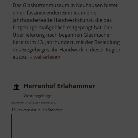
Das Glashüttenmuseum in Neuhausen bietet
einen faszinierenden Einblick in eine
jahrhundertealte Handwerkskunst, die das
Erzgebirge maßgeblich mitgeprägt hat. Der
Überlieferung nach begannen Glasmacher
bereits im 13. Jahrhundert, mit der Besiedlung
des Erzgebirges, ihr Handwerk in dieser Region
über
auszu.. »
weiterlesen
Erzgebirgisches
Glashüttenmuseum
Herrenhof Erlahammer
Westerzgebirge
aktuell vom 07.06.2026 / Zugriffe: 2327
18 km vom aktuellen Standort