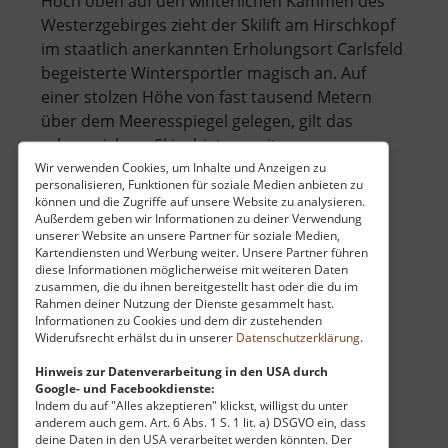
Hoch oben auf den winterlichen Kämmen des
Westerzgebirges zieht der Skilift am Hirschkopf
im staatlich anerkannten Erholungsort Carlsfeld
begeisterte Wintersportler magisch an. Auf
einer stolzen Höhe von fast tausend Metern
über dem Meeresspiegel gelegen, gilt das
schneesichere Skigebiet unweit von .. »
über
weiterlesen
Wir verwenden Cookies, um Inhalte und Anzeigen zu
personalisieren, Funktionen für soziale Medien anbieten zu
Skilift
können und die Zugriffe auf unsere Website zu analysieren.
Carlsfeld
Außerdem geben wir Informationen zu deiner Verwendung
unserer Website an unsere Partner für soziale Medien,
am
Kartendiensten und Werbung weiter. Unsere Partner führen
St Gideon Erbstollen
Hirschkopf
diese Informationen möglicherweise mit weiteren Daten
zusammen, die du ihnen bereitgestellt hast oder die du im
Großolbersdorf / Mittleres Erzgebirge
Rahmen deiner Nutzung der Dienste gesammelt hast.
aktuell vom 07.06.2026 / Zugriffe: 31444
Informationen zu Cookies und dem dir zustehenden
Widerufsrecht erhälst du in unserer
Datenschutzerklärung
.
10 km vom aktuellen Standort
Hinweis zur Datenverarbeitung in den USA durch
Google- und Facebookdienste:
Indem du auf "Alles akzeptieren" klickst, willigst du unter
anderem auch gem. Art. 6 Abs. 1 S. 1 lit. a) DSGVO ein, dass
deine Daten in den USA verarbeitet werden könnten. Der