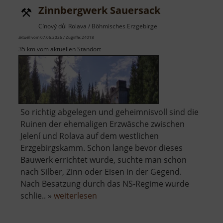
Zinnbergwerk Sauersack
Cínový důl Rolava / Böhmisches Erzgebirge
aktuell vom 07.06.2026 / Zugriffe: 24018
35 km vom aktuellen Standort
So richtig abgelegen und geheimnisvoll sind die
Ruinen der ehemaligen Erzwäsche zwischen
Jelení und Rolava auf dem westlichen
Erzgebirgskamm. Schon lange bevor dieses
Bauwerk errichtet wurde, suchte man schon
nach Silber, Zinn oder Eisen in der Gegend.
Nach Besatzung durch das NS-Regime wurde
über
schlie.. »
weiterlesen
Zinnbergwerk
Sauersack