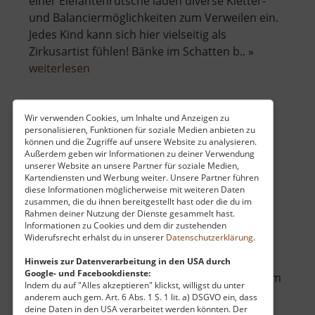
einer Elefantenrutsche laden diverse Kletter-
und Balanciermöglichkeiten zum Verweilen ein.
Jedes Kind kann sich hier vielseitig als
Zirkusartist fühlen! Bänke im Schatten b.. »
über
weiterlesen
Zirkusspielplatz
Wir verwenden Cookies, um Inhalte und Anzeigen zu
personalisieren, Funktionen für soziale Medien anbieten zu
ZipLine Klíny
können und die Zugriffe auf unsere Website zu analysieren.
Außerdem geben wir Informationen zu deiner Verwendung
Böhmisches Erzgebirge
unserer Website an unsere Partner für soziale Medien,
aktuell vom 07.06.2026 / Zugriffe: 4639
Kartendiensten und Werbung weiter. Unsere Partner führen
40 km vom aktuellen Standort
diese Informationen möglicherweise mit weiteren Daten
zusammen, die du ihnen bereitgestellt hast oder die du im
Rahmen deiner Nutzung der Dienste gesammelt hast.
Informationen zu Cookies und dem dir zustehenden
Widerufsrecht erhälst du in unserer
Datenschutzerklärung
.
Hinweis zur Datenverarbeitung in den USA durch
Google- und Facebookdienste:
Die länge ZipLine in Tschechien befindet sich im
Indem du auf "Alles akzeptieren" klickst, willigst du unter
Erzgebirge. Was kann man sich eigentlich
anderem auch gem. Art. 6 Abs. 1 S. 1 lit. a) DSGVO ein, dass
deine Daten in den USA verarbeitet werden könnten. Der
drunter vorstellen? Ein langes Stahlseil -