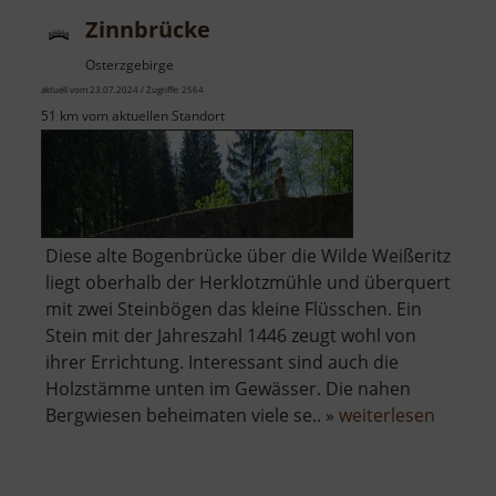
Zinnbrücke
Osterzgebirge
aktuell vom 23.07.2024 / Zugriffe: 2564
51 km vom aktuellen Standort
Diese alte Bogenbrücke über die Wilde Weißeritz
liegt oberhalb der Herklotzmühle und überquert
mit zwei Steinbögen das kleine Flüsschen. Ein
Stein mit der Jahreszahl 1446 zeugt wohl von
ihrer Errichtung. Interessant sind auch die
Holzstämme unten im Gewässer. Die nahen
über
Bergwiesen beheimaten viele se.. »
weiterlesen
Zinnbr