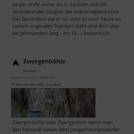
ist das erste seiner Art in Sachsen und ein
faszinierendes Zeugnis der Industriegeschichte.
Das Besondere daran ist, dass es noch heute an
seinem originalen Standort steht und dort über
über
ein Jahrhundert lang – bis 19.. »
weiterlesen
Zylinderge
Muldenhüt
Zwergenhöhle
Sachsen
aktuell vom 23.07.2024 / Zugriffe: 8026
77 km vom aktuellen Standort
Zwergenhöhle oder Zwergenloch nennt man
den Felsspalt neben dem Langenhennersdorfer