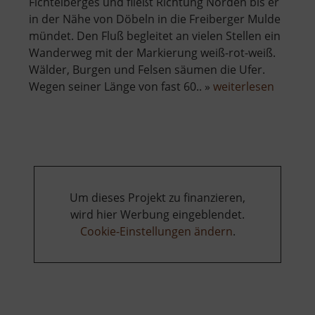
Fichtelberges und fließt Richtung Norden bis er
in der Nähe von Döbeln in die Freiberger Mulde
mündet. Den Fluß begleitet an vielen Stellen ein
Wanderweg mit der Markierung weiß-rot-weiß.
Wälder, Burgen und Felsen säumen die Ufer.
über
Wegen seiner Länge von fast 60.. »
weiterlesen
Zschop
Um dieses Projekt zu finanzieren,
wird hier Werbung eingeblendet.
Cookie-Einstellungen ändern
.