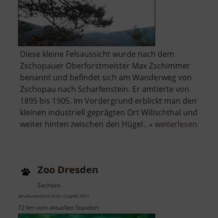
Diese kleine Felsaussicht wurde nach dem
Zschopauer Oberforstmeister Max Zschimmer
benannt und befindet sich am Wanderweg von
Zschopau nach Scharfenstein. Er amtierte von
1895 bis 1905. Im Vordergrund erblickt man den
kleinen industriell geprägten Ort Wilischthal und
über
weiter hinten zwischen den Hügel.. »
weiterlesen
Zsch
Zoo Dresden
Sachsen
aktuell vom 06.06.2026 / Zugriffe: 3551
72 km vom aktuellen Standort