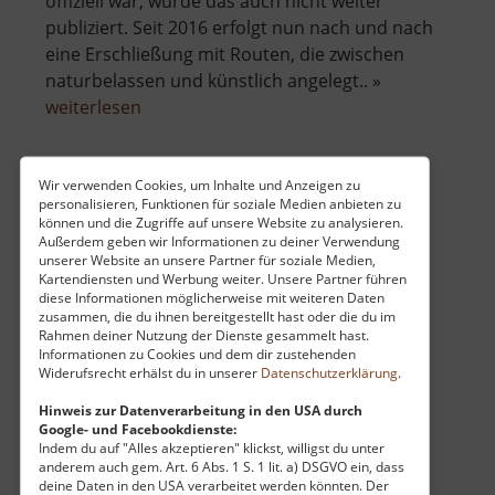
offiziell war, wurde das auch nicht weiter
publiziert. Seit 2016 erfolgt nun nach und nach
eine Erschließung mit Routen, die zwischen
naturbelassen und künstlich angelegt.. »
über
weiterlesen
Klettergarten
im
Seidelbruch
Wir verwenden Cookies, um Inhalte und Anzeigen zu
personalisieren, Funktionen für soziale Medien anbieten zu
Gaudlitzberg
können und die Zugriffe auf unsere Website zu analysieren.
Außerdem geben wir Informationen zu deiner Verwendung
Sachsen
unserer Website an unsere Partner für soziale Medien,
aktuell vom 05.11.2023 / Zugriffe: 4055
Kartendiensten und Werbung weiter. Unsere Partner führen
93 km vom aktuellen Standort
diese Informationen möglicherweise mit weiteren Daten
zusammen, die du ihnen bereitgestellt hast oder die du im
Rahmen deiner Nutzung der Dienste gesammelt hast.
Informationen zu Cookies und dem dir zustehenden
Widerufsrecht erhälst du in unserer
Datenschutzerklärung
.
Hinweis zur Datenverarbeitung in den USA durch
Google- und Facebookdienste:
Wunderschön eingebettet in eine
Indem du auf "Alles akzeptieren" klickst, willigst du unter
Waldlandschaft zwischen Röcknitz, Böhlitz und
anderem auch gem. Art. 6 Abs. 1 S. 1 lit. a) DSGVO ein, dass
deine Daten in den USA verarbeitet werden könnten. Der
Zwochau liegt der alte Porphyrsteinbruch