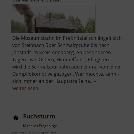
13 km vom aktuellen Standort
Die Museumsbahn im Preßnitztal schlängelt sich
von Steinbach über Schmalzgrube bis nach
Jöhstadt im Kreis Annaberg. An besonderen
Tagen - wie Ostern, Himmelfahrt, Pfingsten... -
wird die Schmalspurbahn auch einmal von einer
Dampflokomotive gezogen. Wer möchte, kann -
sich immer an der Hauptstraße ha.. »
über
weiterlesen
Preßnitztalbahn
Fuchsturm
Mittleres Erzgebirge
aktuell vom 30.09.2024 / Zugriffe: 29809