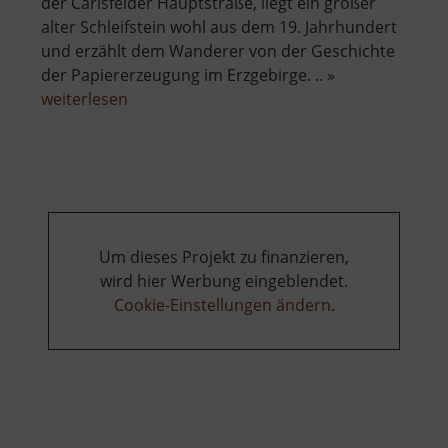
der Carlsfelder Hauptstraße, liegt ein großer
alter Schleifstein wohl aus dem 19. Jahrhundert
und erzählt dem Wanderer von der Geschichte
der Papiererzeugung im Erzgebirge. .. »
über
weiterlesen
Schleifstein
einer
ehemaligen
Papiermühle
Um dieses Projekt zu finanzieren,
wird hier Werbung eingeblendet.
Cookie-Einstellungen ändern
.