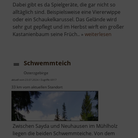
Dabei gibt es da Spielgeräte, die gar nicht so
alltäglich sind. Beispielsweise eine Viererwippe
oder ein Schaukelkarussel. Das Gelände wird
sehr gut gepflegt und im Herbst wirft ein großer
über
Kastanienbaum seine Früch.. »
weiterlesen
Spielplatz
Deutschen
Schwemmteich
Osterzgebirge
aktuell vom 23.07.2024 / Zugriffe: 6917
33 km vom aktuellen Standort
Zwischen Sayda und Neuhausen im Mühlholz
liegen die beiden Schwemmteiche. Von dem