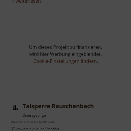
über
»
weiterlesen
Loipen
Carlsfeld
Um dieses Projekt zu finanzieren,
wird hier Werbung eingeblendet.
Cookie-Einstellungen ändern
.
Talsperre Rauschenbach
Osterzgebirge
aktuell vom 23.07.2024 / Zugriffe: 56983
37 km vom aktuellen Standort