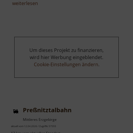
über
weiterlesen
Diebeshöhle
des
Lips
Tullian
Um dieses Projekt zu finanzieren,
wird hier Werbung eingeblendet.
Cookie-Einstellungen ändern
.
Preßnitztalbahn
Mittleres Erzgebirge
aktuell vom 12.04.2026 / Zugriffe: 57593