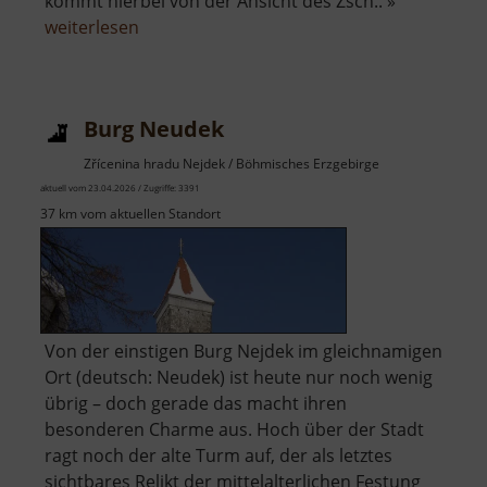
kommt hierbei von der Ansicht des Zsch.. »
über
weiterlesen
Auenblick
Burg Neudek
Zřícenina hradu Nejdek / Böhmisches Erzgebirge
aktuell vom 23.04.2026 / Zugriffe: 3391
37 km vom aktuellen Standort
Von der einstigen Burg Nejdek im gleichnamigen
Ort (deutsch: Neudek) ist heute nur noch wenig
übrig – doch gerade das macht ihren
besonderen Charme aus. Hoch über der Stadt
ragt noch der alte Turm auf, der als letztes
sichtbares Relikt der mittelalterlichen Festung