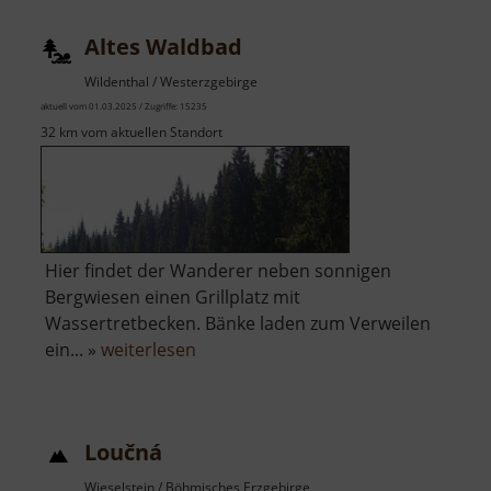
Altes Waldbad
Wildenthal / Westerzgebirge
aktuell vom 01.03.2025 / Zugriffe: 15235
32 km vom aktuellen Standort
Hier findet der Wanderer neben sonnigen
Bergwiesen einen Grillplatz mit
Wassertretbecken. Bänke laden zum Verweilen
über
ein... »
weiterlesen
Altes
Waldbad
Loučná
Wieselstein / Böhmisches Erzgebirge