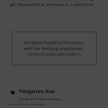
über
gilt. Heute erfüllt er eine neue A.. »
weiterlesen
Burg
Neudek
Um dieses Projekt zu finanzieren,
wird hier Werbung eingeblendet.
Cookie-Einstellungen ändern
.
Tiergarten Aue
Zoo der Minis / Westerzgebirge
aktuell vom 13.04.2026 / Zugriffe: 22058