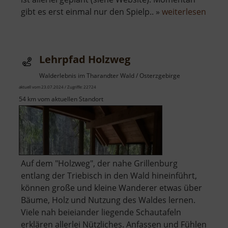
über
gibt es erst einmal nur den Spielp.. »
weiterlesen
Spielp
Spec
Lehrpfad Holzweg
Walderlebnis im Tharandter Wald / Osterzgebirge
aktuell vom 23.07.2024 / Zugriffe: 22724
54 km vom aktuellen Standort
Auf dem "Holzweg", der nahe Grillenburg
entlang der Triebisch in den Wald hineinführt,
können große und kleine Wanderer etwas über
Bäume, Holz und Nutzung des Waldes lernen.
Viele nah beieiander liegende Schautafeln
erklären allerlei Nützliches. Anfassen und Fühlen