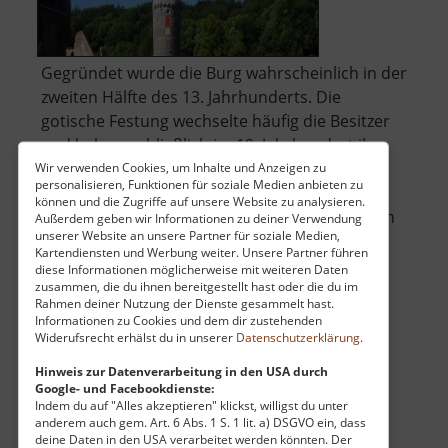
Gegründet wurde die Burg wahrscheinlich in der
zweiten Hälfte des 13. Jahrhunderts. Die
gotische Festung wechselte häufig die Besitzer
und bekam schließlich im 19. Jahrhundert ihr
neues Aussehen (englische Neugotik).
Wir verwenden Cookies, um Inhalte und Anzeigen zu
personalisieren, Funktionen für soziale Medien anbieten zu
können und die Zugriffe auf unsere Website zu analysieren.
Bis 1945 blieb die Burg in Besitz der Grafen von
Außerdem geben wir Informationen zu deiner Verwendung
unserer Website an unsere Partner für soziale Medien,
über
Buquoy, später beher.. »
weiterlesen
Kartendiensten und Werbung weiter. Unsere Partner führen
Schloss
diese Informationen möglicherweise mit weiteren Daten
Hauenstein
zusammen, die du ihnen bereitgestellt hast oder die du im
Rahmen deiner Nutzung der Dienste gesammelt hast.
Informationen zu Cookies und dem dir zustehenden
Brückenklippe
Widerufsrecht erhälst du in unserer
Datenschutzerklärung
.
Wolkensteiner Schweiz / Mittleres Erzgebirge
Hinweis zur Datenverarbeitung in den USA durch
Google- und Facebookdienste:
aktuell vom 23.07.2024 / Zugriffe: 45783
Indem du auf "Alles akzeptieren" klickst, willigst du unter
8 km vom aktuellen Standort
anderem auch gem. Art. 6 Abs. 1 S. 1 lit. a) DSGVO ein, dass
deine Daten in den USA verarbeitet werden könnten. Der