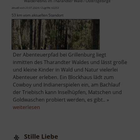
Walderlebnis im Tharandter Wald / Osterzgebirge
aktuell vom 23.07.2024 / Zugriffe: 42253
53 km vom aktuellen Standort
Der Abenteuerpfad bei Grillenburg liegt
inmitten des Tharandter Waldes und lässt große
und kleine Kinder in Wald und Natur vielerlei
Abenteuer erleben. Ein Blockhaus lädt zum
Cowboy und Indianerspielen ein, am Bachlauf
der Triebisch kann Inselhüpfen, Matschen und
Goldwaschen probiert werden, es gibt.. »
über
weiterlesen
Abenteuerpfad
Stille Liebe