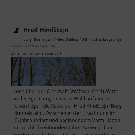
Hrad Himlštejn
Burg Himmelstein / Altes Schloss / Böhmisches Erzgebirge
aktuell vom 24.07.2024 / Zugriffe: 1754
29 km vom aktuellen Standort
Hoch über der Ortschaft Stráž nad Ohří (Warta
an der Eger) umgeben von Wald auf einem
Felsen liegen die Reste der Hrad Himlštejn (Burg
Himmelstein). Zwischen erster Erwähnung im
15. Jahrhundert und beginnendem Verfall lagen
nur reichlich einhundert Jahre. So wie erbaut,
über
wurde sie alsbald von benachb.. »
weiterlesen