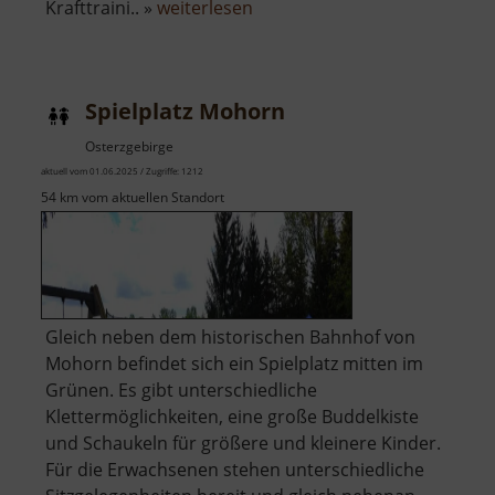
über
Krafttraini.. »
weiterlesen
Fitness-
Platz
im
Spielplatz Mohorn
Striegistal
Osterzgebirge
aktuell vom 01.06.2025 / Zugriffe: 1212
54 km vom aktuellen Standort
Gleich neben dem historischen Bahnhof von
Mohorn befindet sich ein Spielplatz mitten im
Grünen. Es gibt unterschiedliche
Klettermöglichkeiten, eine große Buddelkiste
und Schaukeln für größere und kleinere Kinder.
Für die Erwachsenen stehen unterschiedliche