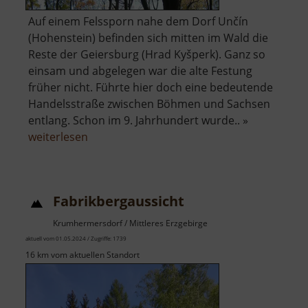
Auf einem Felssporn nahe dem Dorf Unčín
(Hohenstein) befinden sich mitten im Wald die
Reste der Geiersburg (Hrad Kyšperk). Ganz so
einsam und abgelegen war die alte Festung
früher nicht. Führte hier doch eine bedeutende
Handelsstraße zwischen Böhmen und Sachsen
entlang. Schon im 9. Jahrhundert wurde.. »
über
weiterlesen
Hrad
Kyšperk
Fabrikbergaussicht
Krumhermersdorf / Mittleres Erzgebirge
aktuell vom 01.05.2024 / Zugriffe: 1739
16 km vom aktuellen Standort