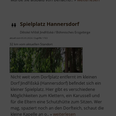
Hrad
Himlštej
Spielplatz Hannersdorf
Dětské hřiště Jindřišská / Böhmisches Erzgebirge
aktuell vom 05.05.2024 / Zugriffe: 1763
32 km vom aktuellen Standort
Nicht weit vom Dorfplatz entfernt im kleinen
Dorf Jindřišská (Hannersdorf) befindet sich ein
kleiner Spielplatz. Hier gibt es verschiedene
Möglichkeiten zum Klettern, ein Karussell und
für die Eltern eine Schutzhütte zum Sitzen. Wer
mag, spaziert noch an den Dorfteich, schaut die
über
kleine Kapelle an o.. »
weiterlesen