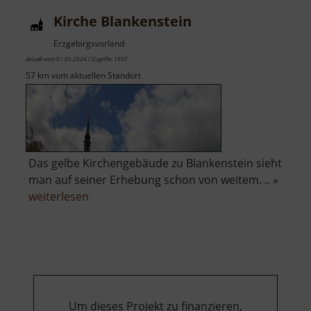
-
Kirche Blankenstein
Kriegswiese
Erzgebirgsvorland
aktuell vom 01.05.2024 / Zugriffe: 1937
57 km vom aktuellen Standort
Das gelbe Kirchengebäude zu Blankenstein sieht
man auf seiner Erhebung schon von weitem. .. »
über
weiterlesen
Kirche
Blankenstein
Um dieses Projekt zu finanzieren,