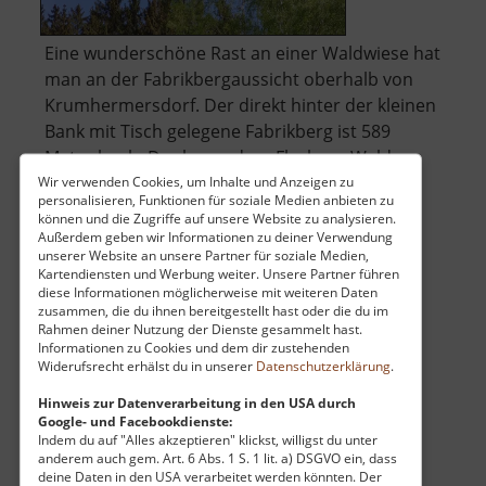
Eine wunderschöne Rast an einer Waldwiese hat
man an der Fabrikbergaussicht oberhalb von
Krumhermersdorf. Der direkt hinter der kleinen
Bank mit Tisch gelegene Fabrikberg ist 589
Meter hoch. Der besondere Fleck am Wald
eignet sich gut als Rast bei einer Wanderung
Wir verwenden Cookies, um Inhalte und Anzeigen zu
personalisieren, Funktionen für soziale Medien anbieten zu
über
zum Schwarzen Teich. .. »
weiterlesen
können und die Zugriffe auf unsere Website zu analysieren.
Fabrikbergaussic
Außerdem geben wir Informationen zu deiner Verwendung
unserer Website an unsere Partner für soziale Medien,
Kartendiensten und Werbung weiter. Unsere Partner führen
diese Informationen möglicherweise mit weiteren Daten
Isenburg
zusammen, die du ihnen bereitgestellt hast oder die du im
Rahmen deiner Nutzung der Dienste gesammelt hast.
Westerzgebirge
Informationen zu Cookies und dem dir zustehenden
Widerufsrecht erhälst du in unserer
Datenschutzerklärung
.
aktuell vom 04.10.2024 / Zugriffe: 1745
23 km vom aktuellen Standort
Hinweis zur Datenverarbeitung in den USA durch
Google- und Facebookdienste:
Indem du auf "Alles akzeptieren" klickst, willigst du unter
anderem auch gem. Art. 6 Abs. 1 S. 1 lit. a) DSGVO ein, dass
deine Daten in den USA verarbeitet werden könnten. Der