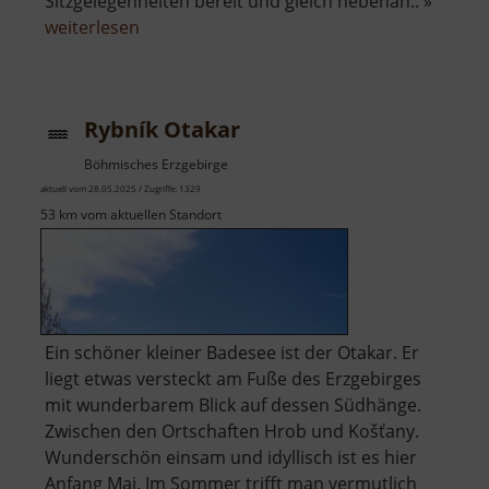
Sitzgelegenheiten bereit und gleich nebenan.. »
über
weiterlesen
Spielplatz
Mohorn
Rybník Otakar
Böhmisches Erzgebirge
aktuell vom 28.05.2025 / Zugriffe: 1329
53 km vom aktuellen Standort
Ein schöner kleiner Badesee ist der Otakar. Er
liegt etwas versteckt am Fuße des Erzgebirges
mit wunderbarem Blick auf dessen Südhänge.
Zwischen den Ortschaften Hrob und Košťany.
Wunderschön einsam und idyllisch ist es hier
Anfang Mai. Im Sommer trifft man vermutlich