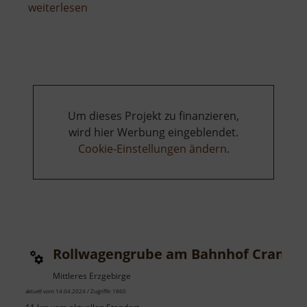
über
weiterlesen
Raubschloss
Brandau
Um dieses Projekt zu finanzieren,
wird hier Werbung eingeblendet.
Cookie-Einstellungen ändern
.
Rollwagengrube am Bahnhof Cranzah
Mittleres Erzgebirge
aktuell vom 14.04.2024 / Zugriffe: 1860