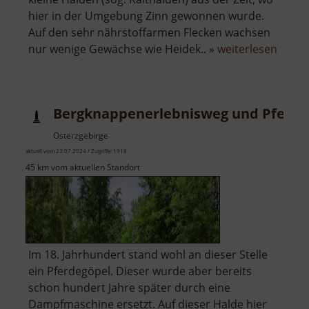
hier in der Umgebung Zinn gewonnen wurde.
Auf den sehr nährstoffarmen Flecken wachsen
über
nur wenige Gewächse wie Heidek.. »
weiterlesen
Zinnse
bei
Boží
Bergknappenerlebnisweg und Pferde
Dar
Osterzgebirge
aktuell vom 23.07.2024 / Zugriffe: 1918
45 km vom aktuellen Standort
Im 18. Jahrhundert stand wohl an dieser Stelle
ein Pferdegöpel. Dieser wurde aber bereits
schon hundert Jahre später durch eine
Dampfmaschine ersetzt. Auf dieser Halde hier