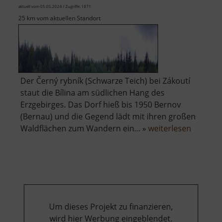
aktuell vom 05.05.2024 / Zugriffe: 1871
25 km vom aktuellen Standort
Der Černý rybník (Schwarze Teich) bei Zákoutí
staut die Bílina am südlichen Hang des
Erzgebirges. Das Dorf hieß bis 1950 Bernov
(Bernau) und die Gegend lädt mit ihren großen
über
Waldflächen zum Wandern ein... »
weiterlesen
Černý
rybník
Zákoutí
Um dieses Projekt zu finanzieren,
wird hier Werbung eingeblendet.