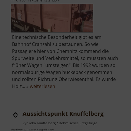
11 km vom aktuellen Standort
Eine technische Besonderheit gibt es am
Bahnhof Cranzahl zu bestaunen. So wie
Passagiere hier von Chemnitz kommend die
Spurweite und Verkehrsmittel, so mussten auch
früher Wagen "umsteigen". Bis 1992 wurden so
normalspurige Wagen huckepack genommen
und rollten Richtung Oberwiesenthal. Es wurde
über
Holz,.. »
weiterlesen
Rollwagengrube
am
Bahnhof
Aussichtspunkt Knuffelberg
Cranzahl
Vyhlídka Knuffelberg / Böhmisches Erzgebirge
aktuell vom 02.10.2024 / Zugriffe: 1860