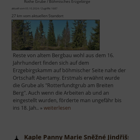
Rothe Grube / Böhmisches Erzgebirge
aktuell vom 05.10.2024 / Zugriffe: 1687
27 km vom aktuellen Standort
Reste von altem Bergbau wohl aus dem 16.
Jahrhundert finden sich auf dem
Erzgebirgskamm auf böhmischer Seite nahe der
Ortschaft Abertamy. Erstmals erwähnt wurde
die Grube als "Rotterfundtgrub am Breiten
Berg". Auch wenn die Arbeiten ab und an
eingestellt wurden, förderte man ungefähr bis
über
ins 18. Jah.. »
weiterlesen
Červená
jáma
Kaple Panny Marie Sněžné Jindřišská