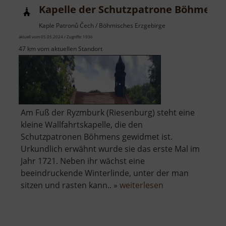
Kapelle der Schutzpatrone Böhmens
Kaple Patronů Čech / Böhmisches Erzgebirge
aktuell vom 05.05.2024 / Zugriffe: 1936
47 km vom aktuellen Standort
Am Fuß der Ryzmburk (Riesenburg) steht eine
kleine Wallfahrtskapelle, die den
Schutzpatronen Böhmens gewidmet ist.
Urkundlich erwähnt wurde sie das erste Mal im
Jahr 1721. Neben ihr wächst eine
beeindruckende Winterlinde, unter der man
über
sitzen und rasten kann.. »
weiterlesen
Kapelle
der
Schutzpatrone