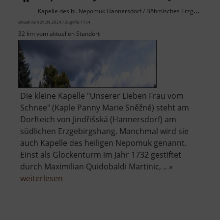
Kapelle des hl. Nepomuk Hannersdorf / Böhmisches Erzgebirge
aktuell vom 29.09.2024 / Zugriffe: 1734
32 km vom aktuellen Standort
Die kleine Kapelle "Unserer Lieben Frau vom
Schnee" (Kaple Panny Marie Sněžné) steht am
Dorfteich von Jindřišská (Hannersdorf) am
südlichen Erzgebirgshang. Manchmal wird sie
auch Kapelle des heiligen Nepomuk genannt.
Einst als Glockenturm im Jahr 1732 gestiftet
durch Maximilian Quidobaldi Martinic, .. »
über
weiterlesen
Kaple
Panny
Marie