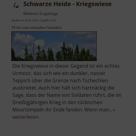
Schwarze Heide - Kriegswiese
Böhmens
Mittleres Erzgebirge
aktuell vom 26.04.2026 / Zugriffe: 1936
18 km vom aktuellen Standort
Die Kriegswiese in dieser Gegend ist ein echtes
Urmoor, das sich wie ein dunkler, nasser
Teppich über die Grenze nach Tschechien
ausbreitet. Auch hier hält sich hartnäckig die
Sage, dass der Name von Soldaten rührt, die im
Dreißigjährigen Krieg in den tückischen
Moortümpeln ihr Ende fanden. Wenn man.. »
über
weiterlesen
Schwarze
Heide