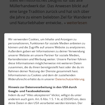
stellt ein historisches Zeugnis für das alte
Müllerhandwerk dar. Das Anwesen blickt auf
eine lange Tradition zurück und hat sich über
die Jahre zu einem beliebten Ziel für Wanderer
über
und Naturliebhaber entwicke.. »
weiterlesen
Kretzsch
Mühle
Hellendor
Wir verwenden Cookies, um Inhalte und Anzeigen zu
personalisieren, Funktionen für soziale Medien anbieten zu
Mühle Bienhof
können und die Zugriffe auf unsere Website zu analysieren.
Außerdem geben wir Informationen zu deiner Verwendung
Osterzgebirge
unserer Website an unsere Partner für soziale Medien,
aktuell vom 21.05.2026 / Zugriffe: 1192
Kartendiensten und Werbung weiter. Unsere Partner führen
71 km vom aktuellen Standort
diese Informationen möglicherweise mit weiteren Daten
zusammen, die du ihnen bereitgestellt hast oder die du im
Rahmen deiner Nutzung der Dienste gesammelt hast.
Informationen zu Cookies und dem dir zustehenden
Widerufsrecht erhälst du in unserer
Datenschutzerklärung
.
Hinweis zur Datenverarbeitung in den USA durch
Google- und Facebookdienste:
Die Mühle Bienhof liegt als malerisches
Indem du auf "Alles akzeptieren" klickst, willigst du unter
Gasthaus versteckt im tiefen Grün des
anderem auch gem. Art. 6 Abs. 1 S. 1 lit. a) DSGVO ein, dass
deine Daten in den USA verarbeitet werden könnten. Der
Mordgrundes im Osterzgebirge. Wer diesen Ort