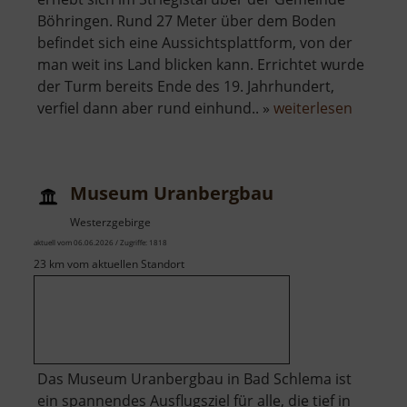
Böhringen. Rund 27 Meter über dem Boden
befindet sich eine Aussichtsplattform, von der
man weit ins Land blicken kann. Errichtet wurde
der Turm bereits Ende des 19. Jahrhundert,
über
verfiel dann aber rund einhund.. »
weiterlesen
Aussich
Striegis
Museum Uranbergbau
Westerzgebirge
aktuell vom 06.06.2026 / Zugriffe: 1818
23 km vom aktuellen Standort
Das Museum Uranbergbau in Bad Schlema ist
ein spannendes Ausflugsziel für alle, die tief in