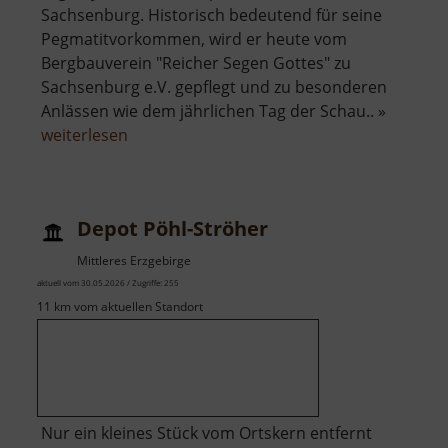
Sachsenburg. Historisch bedeutend für seine
Pegmatitvorkommen, wird er heute vom
Bergbauverein "Reicher Segen Gottes" zu
Sachsenburg e.V. gepflegt und zu besonderen
Anlässen wie dem jährlichen Tag der Schau.. »
über
weiterlesen
Pegmatit
Stolln
an
Depot Pöhl-Ströher
der
Krumbacher
Mittleres Erzgebirge
Fähre
aktuell vom 30.05.2026 / Zugriffe: 255
11 km vom aktuellen Standort
Nur ein kleines Stück vom Ortskern entfernt