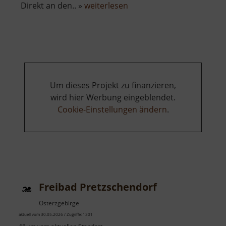
über
Direkt an den.. »
weiterlesen
Městská
věž
a
kostel
Nanebevzetí
Panny
Um dieses Projekt zu finanzieren,
Marie
wird hier Werbung eingeblendet.
Cookie-Einstellungen ändern
.
Freibad Pretzschendorf
Osterzgebirge
aktuell vom 30.05.2026 / Zugriffe: 1301