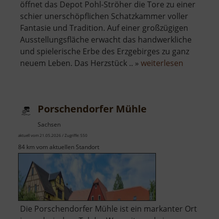
öffnet das Depot Pohl-Ströher die Tore zu einer
schier unerschöpflichen Schatzkammer voller
Fantasie und Tradition. Auf einer großzügigen
Ausstellungsfläche erwacht das handwerkliche
und spielerische Erbe des Erzgebirges zu ganz
über
neuem Leben. Das Herzstück .. »
weiterlesen
Depot
Pöhl-
Ströher
Porschendorfer Mühle
Sachsen
aktuell vom 21.05.2026 / Zugriffe: 550
84 km vom aktuellen Standort
Die Porschendorfer Mühle ist ein markanter Ort