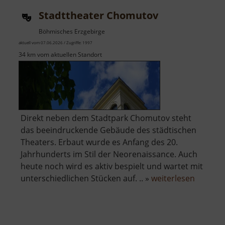
Stadttheater Chomutov
Böhmisches Erzgebirge
aktuell vom 07.06.2026 / Zugriffe: 1997
34 km vom aktuellen Standort
Direkt neben dem Stadtpark Chomutov steht
das beeindruckende Gebäude des städtischen
Theaters. Erbaut wurde es Anfang des 20.
Jahrhunderts im Stil der Neorenaissance. Auch
heute noch wird es aktiv bespielt und wartet mit
über
unterschiedlichen Stücken auf. .. »
weiterlesen
Stadtth
Chomut