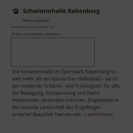
Schwimmhalle Rabenberg
Westerzgebirge
aktuell vom 23.04.2026 / Zugriffe: 1905
25 km vom aktuellen Standort
Die Schwimmhalle im Sportpark Rabenberg ist
weit mehr als ein klassisches Hallenbad – sie ist
ein moderner Erlebnis- und Trainingsort für alle,
die Bewegung, Entspannung und Natur
miteinander verbinden möchten. Eingebettet in
die reizvolle Landschaft des Erzgebirges
über
erwartet Besucher hier ein viel.. »
weiterlesen
Schwimm
Rabenbe