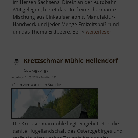
im Herzen Sachsens. Direkt an der Autobahn
A14 gelegen, bietet das Dorf eine charmante
Mischung aus Einkaufserlebnis, Manufaktur-
Handwerk und jeder Menge Freizeitspaß rund
über
um das Thema Erdbeere. Be.. »
weiterlesen
Karls
Erdbeerdo
Kretzschmar Mühle Hellendorf
Osterzgebirge
aktuell vom 21.05.2026 / Zugriffe: 1132
74 km vom aktuellen Standort
Die Kretzschmarmühle liegt eingebettet in die
sanfte Hügellandschaft des Osterzgebirges und