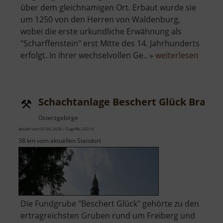
über dem gleichnamigen Ort. Erbaut wurde sie
um 1250 von den Herren von Waldenburg,
wobei die erste urkundliche Erwähnung als
"Scharffenstein" erst Mitte des 14. Jahrhunderts
über
erfolgt. In ihrer wechselvollen Ge.. »
weiterlesen
Burg
Scharf
Schachtanlage Beschert Glück Brand-
Osterzgebirge
aktuell vom 02.06.2026 / Zugriffe: 23216
38 km vom aktuellen Standort
Die Fundgrube "Beschert Glück" gehörte zu den
ertragreichsten Gruben rund um Freiberg und