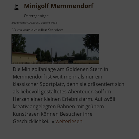
Minigolf Memmendorf
Osterzgebirge
aktuell vom 07.06.2026 / Zugriffe: 10331
33 km vom aktuellen Standort
Die Minigolfanlage am Goldenen Stern in
Memmendorf ist weit mehr als nur ein
klassischer Sportplatz, denn sie präsentiert sich
als liebevoll gestaltetes Abenteuer-Golf im
Herzen einer kleinen Erlebnisfarm. Auf zwölf
kreativ angelegten Bahnen mit grünem
Kunstrasen können Besucher ihre
über
Geschicklichkei.. »
weiterlesen
Minigolf
Memmendorf