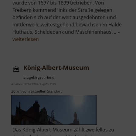
wurde von 1697 bis 1899 betrieben. Von
Freiberg kommend links der Straße gelegen
befinden sich auf der weit ausgedehnten und
mittlerweile weitestgehend bewachsenen Halde
Huthaus, Scheidebank und Maschinenhaus. .. »
über
weiterlesen
Schachtanlage
Beschert
Glück
König-Albert-Museum
Brand-
Erbisdorf
Erzgebirgsvorland
aktuell vom 07.06.2026 / Zugriffe: 2575
26 km vom aktuellen Standort
Das König-Albert-Museum zählt zweifellos zu