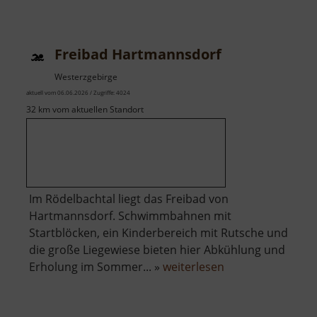
Freilichtmuseum
Seiffen
Freibad Hartmannsdorf
Westerzgebirge
aktuell vom 06.06.2026 / Zugriffe: 4024
32 km vom aktuellen Standort
Im Rödelbachtal liegt das Freibad von
Hartmannsdorf. Schwimmbahnen mit
Startblöcken, ein Kinderbereich mit Rutsche und
die große Liegewiese bieten hier Abkühlung und
über
Erholung im Sommer... »
weiterlesen
Freibad
Hartmannsdorf