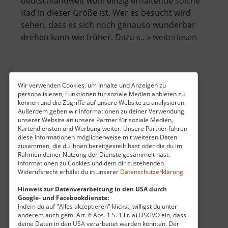
deutschlandweit wohl einzig erhaltende solche
Rad in dieser Größe ist. Wer es besucht wird
sehen, dass es sich noch genauso wunderbar
über
drehen kann wie früher. Dazu s.. »
weiterlesen
Turmho
Pochwe
Rothschönberger Stolln
Wir verwenden Cookies, um Inhalte und Anzeigen zu
personalisieren, Funktionen für soziale Medien anbieten zu
Osterzgebirge
können und die Zugriffe auf unsere Website zu analysieren.
Außerdem geben wir Informationen zu deiner Verwendung
aktuell vom 26.04.2026 / Zugriffe: 46212
unserer Website an unsere Partner für soziale Medien,
52 km vom aktuellen Standort
Kartendiensten und Werbung weiter. Unsere Partner führen
diese Informationen möglicherweise mit weiteren Daten
zusammen, die du ihnen bereitgestellt hast oder die du im
Rahmen deiner Nutzung der Dienste gesammelt hast.
Informationen zu Cookies und dem dir zustehenden
Widerufsrecht erhälst du in unserer
Datenschutzerklärung
.
Dieser Stolln wurde gebraucht, um
Hinweis zur Datenverarbeitung in den USA durch
Google- und Facebookdienste:
Grubenwasser aus dem Berg zu leiten. Erbaut
Indem du auf "Alles akzeptieren" klickst, willigst du unter
wurde er von 1844 bis 1877. Ursprüngliche
anderem auch gem. Art. 6 Abs. 1 S. 1 lit. a) DSGVO ein, dass
deine Daten in den USA verarbeitet werden könnten. Der
Pläne des Freiherr von Herder sahen einen