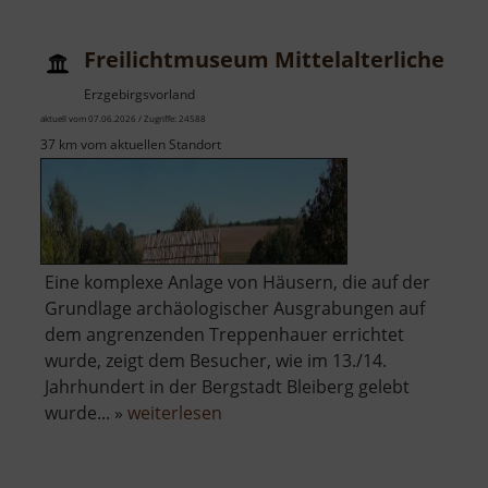
Schlettau
Freilichtmuseum Mittelalterliche Ber
Erzgebirgsvorland
aktuell vom 07.06.2026 / Zugriffe: 24588
37 km vom aktuellen Standort
Eine komplexe Anlage von Häusern, die auf der
Grundlage archäologischer Ausgrabungen auf
dem angrenzenden Treppenhauer errichtet
wurde, zeigt dem Besucher, wie im 13./14.
Jahrhundert in der Bergstadt Bleiberg gelebt
über
wurde... »
weiterlesen
Freilichtmuseum
Mittelalterliche