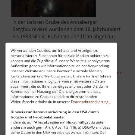
In der tiefsten Grube des Annaberger
Bergbaureviers wurde seit dem 16. Jahrhundert
bis 1953 Silber, Kobalterz und Uran abgebaut.
Um 1500 begann man mit dem "St. Annen
Wir verwenden Cookies, um Inhalte und Anzeigen zu
personalisieren, Funktionen für soziale Medien anbieten zu
Stollen", welcher der heutige Markus-Röhling-
können und die Zugriffe auf unsere Website zu analysieren.
Stolln ist. Den Haupterzgang entdeckte man
Außerdem geben wir Informationen zu deiner Verwendung
unserer Website an unsere Partner für soziale Medien,
über
1733. Dort erfolgte der Abbau bis .. »
weiterlesen
Kartendiensten und Werbung weiter. Unsere Partner führen
Mark
diese Informationen möglicherweise mit weiteren Daten
Röhli
zusammen, die du ihnen bereitgestellt hast oder die du im
Rahmen deiner Nutzung der Dienste gesammelt hast.
Stoll
Informationen zu Cookies und dem dir zustehenden
Fundgrube St Briccius
Widerufsrecht erhälst du in unserer
Datenschutzerklärung
.
Mittleres Erzgebirge
Hinweis zur Datenverarbeitung in den USA durch
Google- und Facebookdienste:
aktuell vom 12.04.2026 / Zugriffe: 29749
Indem du auf "Alles akzeptieren" klickst, willigst du unter
5 km vom aktuellen Standort
anderem auch gem. Art. 6 Abs. 1 S. 1 lit. a) DSGVO ein, dass
deine Daten in den USA verarbeitet werden könnten. Der