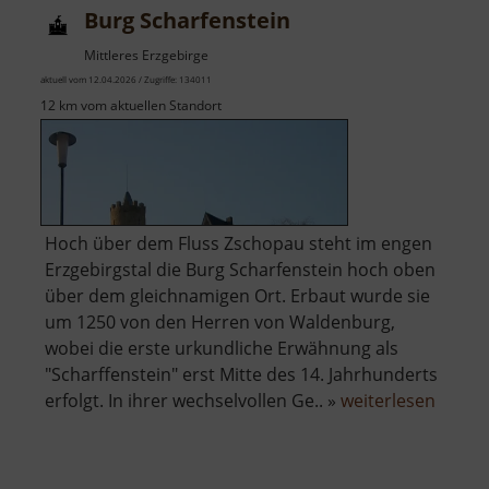
Burg Scharfenstein
Mittleres Erzgebirge
aktuell vom 12.04.2026 / Zugriffe: 134011
12 km vom aktuellen Standort
Hoch über dem Fluss Zschopau steht im engen
Erzgebirgstal die Burg Scharfenstein hoch oben
über dem gleichnamigen Ort. Erbaut wurde sie
um 1250 von den Herren von Waldenburg,
wobei die erste urkundliche Erwähnung als
"Scharffenstein" erst Mitte des 14. Jahrhunderts
über
erfolgt. In ihrer wechselvollen Ge.. »
weiterlesen
Burg
Scharf