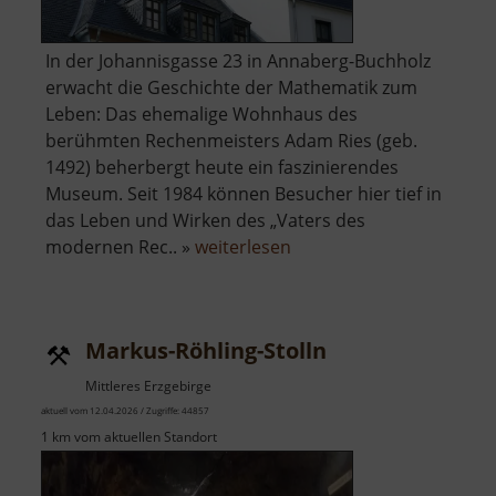
In der Johannisgasse 23 in Annaberg-Buchholz
erwacht die Geschichte der Mathematik zum
Leben: Das ehemalige Wohnhaus des
berühmten Rechenmeisters Adam Ries (geb.
1492) beherbergt heute ein faszinierendes
Museum. Seit 1984 können Besucher hier tief in
das Leben und Wirken des „Vaters des
über
modernen Rec.. »
weiterlesen
Adam-
Ries-
Museum
Markus-Röhling-Stolln
Mittleres Erzgebirge
aktuell vom 12.04.2026 / Zugriffe: 44857
1 km vom aktuellen Standort