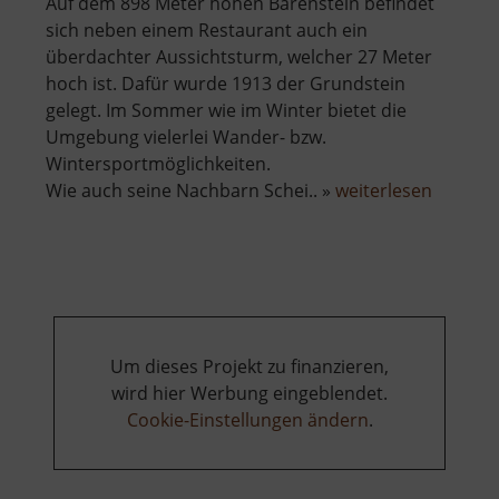
Auf dem 898 Meter hohen Bärenstein befindet
sich neben einem Restaurant auch ein
überdachter Aussichtsturm, welcher 27 Meter
hoch ist. Dafür wurde 1913 der Grundstein
gelegt. Im Sommer wie im Winter bietet die
Umgebung vielerlei Wander- bzw.
Wintersportmöglichkeiten.
über
Wie auch seine Nachbarn Schei.. »
weiterlesen
Berg
Bärenst
Um dieses Projekt zu finanzieren,
wird hier Werbung eingeblendet.
Cookie-Einstellungen ändern
.