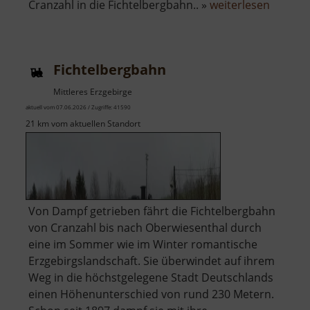
über
Cranzahl in die Fichtelbergbahn.. »
weiterlesen
Fichtel
Fichtelbergbahn
Mittleres Erzgebirge
aktuell vom 07.06.2026 / Zugriffe: 41590
21 km vom aktuellen Standort
Von Dampf getrieben fährt die Fichtelbergbahn
von Cranzahl bis nach Oberwiesenthal durch
eine im Sommer wie im Winter romantische
Erzgebirgslandschaft. Sie überwindet auf ihrem
Weg in die höchstgelegene Stadt Deutschlands
einen Höhenunterschied von rund 230 Metern.