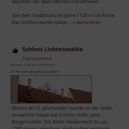
zwischen der Mark Meißen und Böhmen.
Seit dem Stadtbrand im Jahre 1728 ist sie Ruine.
über
Das Schloss wurde später .. »
weiterlesen
Burgruine
und
Schloss
Schloss Lichtenwalde
Frauenstein
Erzgebirgsvorland
aktuell vom 13.04.2026 / Zugriffe: 69709
31 km vom aktuellen Standort
Bereits im 12. Jahrhundert wurde an der Stelle,
an welcher heute das Schloss steht, eine
Burgerrichtet. Der Ritter Heidenreich ist um
1280 deren Lehnsherr, doch später wechseln