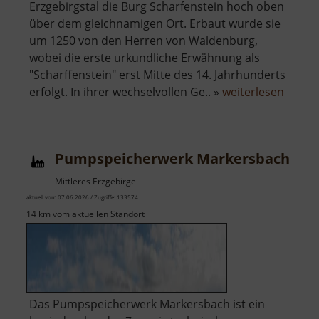
Erzgebirgstal die Burg Scharfenstein hoch oben
über dem gleichnamigen Ort. Erbaut wurde sie
um 1250 von den Herren von Waldenburg,
wobei die erste urkundliche Erwähnung als
"Scharffenstein" erst Mitte des 14. Jahrhunderts
über
erfolgt. In ihrer wechselvollen Ge.. »
weiterlesen
Burg
Scharf
Pumpspeicherwerk Markersbach
Mittleres Erzgebirge
aktuell vom 07.06.2026 / Zugriffe: 133574
14 km vom aktuellen Standort
Das Pumpspeicherwerk Markersbach ist ein