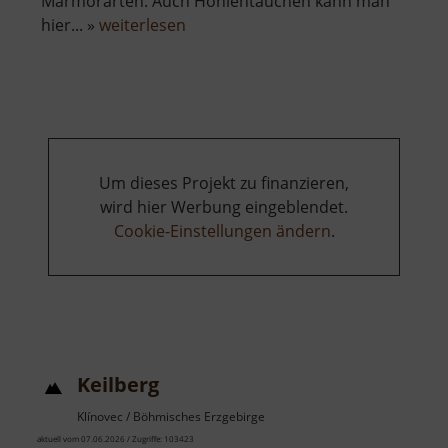
Marmorarten. Auch Höhlentauchen kann man
über
hier... »
weiterlesen
Rabensteiner
Felsendome
Um dieses Projekt zu finanzieren,
wird hier Werbung eingeblendet.
Cookie-Einstellungen ändern
.
Keilberg
Klínovec / Böhmisches Erzgebirge
aktuell vom 07.06.2026 / Zugriffe: 103423