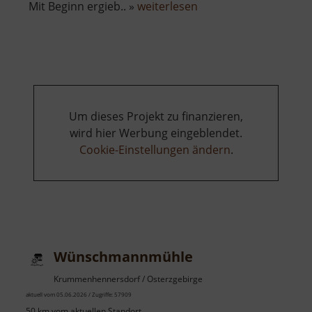
über
Mit Beginn ergieb.. »
weiterlesen
Schloss
Freudenstein
Um dieses Projekt zu finanzieren,
wird hier Werbung eingeblendet.
Cookie-Einstellungen ändern
.
Wünschmannmühle
Krummenhennersdorf / Osterzgebirge
aktuell vom 05.06.2026 / Zugriffe: 57909
50 km vom aktuellen Standort