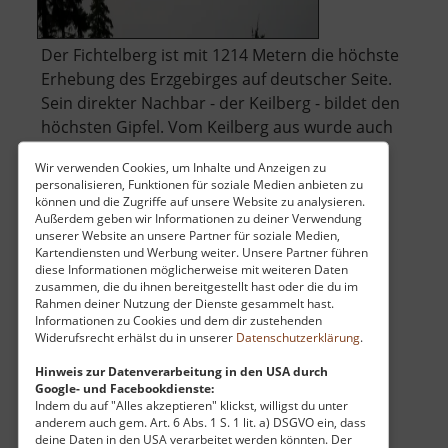
Der Fichtelberg ist mit 1214 Metern die höchste
Erhebung des Erzgebirges auf deutscher Seite.
Sein direkter Nachbar - der Keilberg - bildet den
höchsten Gipfel. Vom Keilberg aus wurde auch
das Titelfoto aufgenommen.
Wir verwenden Cookies, um Inhalte und Anzeigen zu
personalisieren, Funktionen für soziale Medien anbieten zu
Um zum Fichtelberg zu gelangen, kann man in
können und die Zugriffe auf unsere Website zu analysieren.
Außerdem geben wir Informationen zu deiner Verwendung
über
Cranzahl in die Fichtelbergbahn.. »
weiterlesen
unserer Website an unsere Partner für soziale Medien,
Fichtel
Kartendiensten und Werbung weiter. Unsere Partner führen
diese Informationen möglicherweise mit weiteren Daten
zusammen, die du ihnen bereitgestellt hast oder die du im
Rahmen deiner Nutzung der Dienste gesammelt hast.
Burg Schreckenstein
Informationen zu Cookies und dem dir zustehenden
Widerufsrecht erhälst du in unserer
Datenschutzerklärung
.
Hrad Střekov / Böhmisches Erzgebirge
Hinweis zur Datenverarbeitung in den USA durch
aktuell vom 07.06.2026 / Zugriffe: 70594
Google- und Facebookdienste:
75 km vom aktuellen Standort
Indem du auf "Alles akzeptieren" klickst, willigst du unter
anderem auch gem. Art. 6 Abs. 1 S. 1 lit. a) DSGVO ein, dass
deine Daten in den USA verarbeitet werden könnten. Der