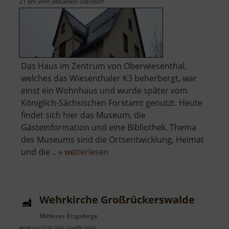
21 km vom aktuellen Standort
Das Haus im Zentrum von Oberwiesenthal,
welches das Wiesenthaler K3 beherbergt, war
einst ein Wohnhaus und wurde später vom
Königlich-Sächsischen Forstamt genutzt. Heute
findet sich hier das Museum, die
Gästeinformation und eine Bibliothek. Thema
des Museums sind die Ortsentwicklung, Heimat
über
und die .. »
weiterlesen
Wiesenthaler
K3
Wehrkirche Großrückerswalde
Mittleres Erzgebirge
aktuell vom 07.06.2026 / Zugriffe: 29304