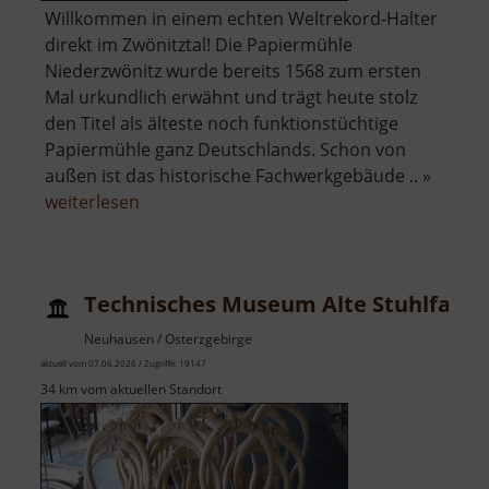
Willkommen in einem echten Weltrekord-Halter
direkt im Zwönitztal! Die Papiermühle
Niederzwönitz wurde bereits 1568 zum ersten
Mal urkundlich erwähnt und trägt heute stolz
den Titel als älteste noch funktionstüchtige
Papiermühle ganz Deutschlands. Schon von
außen ist das historische Fachwerkgebäude .. »
über
weiterlesen
Technisches
Museum
Papiermühle
Technisches Museum Alte Stuhlfabri
Zwönitz
Neuhausen / Osterzgebirge
aktuell vom 07.06.2026 / Zugriffe: 19147
34 km vom aktuellen Standort