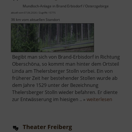
Mundloch-Anlage in Brand Erbisdorf / Osterzgebirge
aktuell vom 07.06.2026 / Zugriffe: 15775
36 km vom aktuellen Standort
Begibt man sich von Brand-Erbisdorf in Richtung
Oberschöna, so kommt man hinter dem Ortsteil
Linda am Thelersberger Stolln vorbei. Ein von
früherer Zeit her bestehender Stollen wurde ab
dem Jahre 1529 unter der Bezeichnung
Thelersberger Stolln wieder befahren. Er diente
über
zur Entwässerung im hiesigen .. »
weiterlesen
Thelersb
Stolln
Theater Freiberg