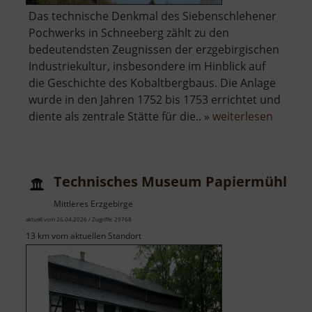
Das technische Denkmal des Siebenschlehener
Pochwerks in Schneeberg zählt zu den
bedeutendsten Zeugnissen der erzgebirgischen
Industriekultur, insbesondere im Hinblick auf
die Geschichte des Kobaltbergbaus. Die Anlage
wurde in den Jahren 1752 bis 1753 errichtet und
über
diente als zentrale Stätte für die.. »
weiterlesen
Techni
Museu
Sieben
Technisches Museum Papiermühle Z
Pochwe
Mittleres Erzgebirge
aktuell vom 26.04.2026 / Zugriffe: 29768
13 km vom aktuellen Standort