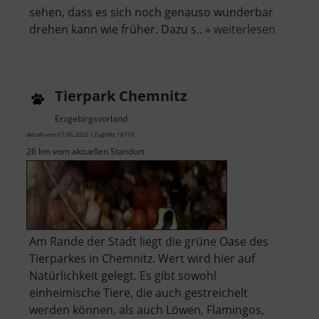
sehen, dass es sich noch genauso wunderbar
über
drehen kann wie früher. Dazu s.. »
weiterlesen
Turmho
Pochwe
Tierpark Chemnitz
Erzgebirgsvorland
aktuell vom 07.06.2026 / Zugriffe: 18718
26 km vom aktuellen Standort
Am Rande der Stadt liegt die grüne Oase des
Tierparkes in Chemnitz. Wert wird hier auf
Natürlichkeit gelegt. Es gibt sowohl
einheimische Tiere, die auch gestreichelt
werden können, als auch Löwen, Flamingos,