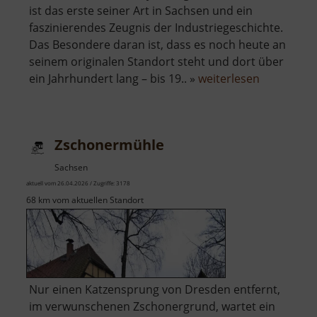
ist das erste seiner Art in Sachsen und ein
faszinierendes Zeugnis der Industriegeschichte.
Das Besondere daran ist, dass es noch heute an
seinem originalen Standort steht und dort über
über
ein Jahrhundert lang – bis 19.. »
weiterlesen
Zylinderge
Muldenhüt
Zschonermühle
Sachsen
aktuell vom 26.04.2026 / Zugriffe: 3178
68 km vom aktuellen Standort
Nur einen Katzensprung von Dresden entfernt,
im verwunschenen Zschonergrund, wartet ein