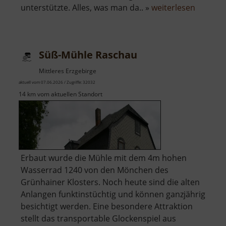
über
unterstützte. Alles, was man da.. »
weiterlesen
Tagesst
Oberes
Revier
Süß-Mühle Raschau
Burgk
Mittleres Erzgebirge
aktuell vom 07.06.2026 / Zugriffe: 32032
14 km vom aktuellen Standort
Erbaut wurde die Mühle mit dem 4m hohen
Wasserrad 1240 von den Mönchen des
Grünhainer Klosters. Noch heute sind die alten
Anlangen funktinstüchtig und können ganzjährig
besichtigt werden. Eine besondere Attraktion
stellt das transportable Glockenspiel aus