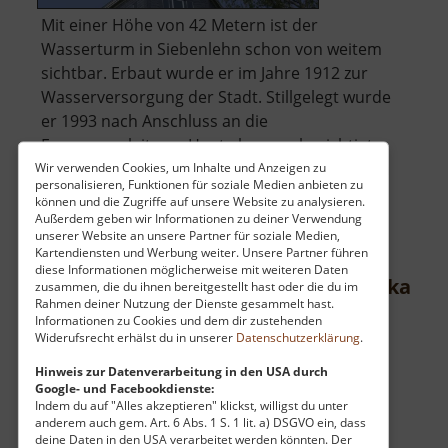
Mit einer Höhe von 42 Metern ist der
Wasserturm in Siebenlehn schon von weitem
sichtbar. Erbaut wurde er im Jahre 1912 zur
Wasserversorgung der Stadt. Stillgelegt wurde
er 1993 nach Anschluss an die
Fernwasserleitung. Heute kann er besichtigt
werden. Für die Erhaltung setzt sich ein Verein
Wir verwenden Cookies, um Inhalte und Anzeigen zu
personalisieren, Funktionen für soziale Medien anbieten zu
über
ein... »
weiterlesen
können und die Zugriffe auf unsere Website zu analysieren.
Wasserturm
Außerdem geben wir Informationen zu deiner Verwendung
unserer Website an unsere Partner für soziale Medien,
Siebenlehn
Kartendiensten und Werbung weiter. Unsere Partner führen
diese Informationen möglicherweise mit weiteren Daten
Vitriolhütte / Vitriolölhütte Bockau
zusammen, die du ihnen bereitgestellt hast oder die du im
Rahmen deiner Nutzung der Dienste gesammelt hast.
Westerzgebirge
Informationen zu Cookies und dem dir zustehenden
Widerufsrecht erhälst du in unserer
Datenschutzerklärung
.
aktuell vom 07.06.2026 / Zugriffe: 19400
23 km vom aktuellen Standort
Hinweis zur Datenverarbeitung in den USA durch
Google- und Facebookdienste:
Indem du auf "Alles akzeptieren" klickst, willigst du unter
anderem auch gem. Art. 6 Abs. 1 S. 1 lit. a) DSGVO ein, dass
deine Daten in den USA verarbeitet werden könnten. Der