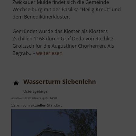
Zwickauer Mulde findet sich die Gemeinde
Wechselburg mit der Basilika "Heilig Kreuz" und
dem Benediktinerkloster.
Gegründet wurde das Kloster als Klosters
Zschillen 1168 durch Graf Dedo von Rochlitz-
Groitzsch für die Augustiner Chorherren. Als
über
Begräb.. »
weiterlesen
Wechselburger
Basilika
und
Wasserturm Siebenlehn
Kloster
Osterzgebirge
aktuell vom 07.06.2026 / Zugriffe: 14381
52 km vom aktuellen Standort