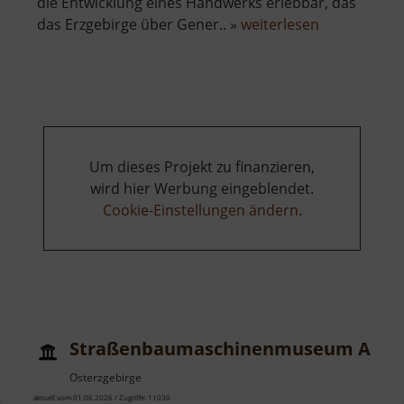
die Entwicklung eines Handwerks erlebbar, das
über
das Erzgebirge über Gener.. »
weiterlesen
Strumpfmu
Gelenau
Um dieses Projekt zu finanzieren,
wird hier Werbung eingeblendet.
Cookie-Einstellungen ändern
.
Straßenbaumaschinenmuseum Adam
Osterzgebirge
aktuell vom 01.06.2026 / Zugriffe: 11030