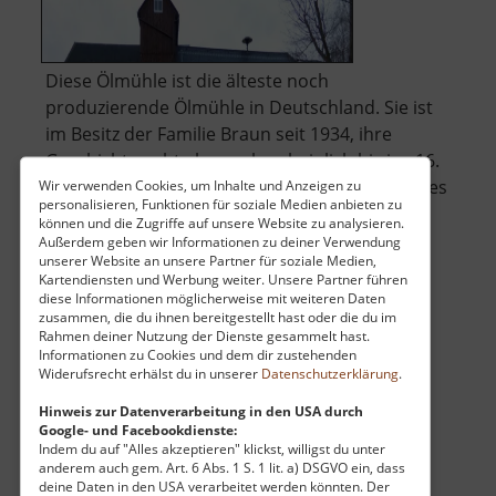
Diese Ölmühle ist die älteste noch
produzierende Ölmühle in Deutschland. Sie ist
im Besitz der Familie Braun seit 1934, ihre
Geschichte geht aber wahrscheinlich bis ins 16.
Jahrhundert zurück. Das Fachwerkhaus, welches
Wir verwenden Cookies, um Inhalte und Anzeigen zu
personalisieren, Funktionen für soziale Medien anbieten zu
heute besichtigt werden kann, wurde 1806
können und die Zugriffe auf unsere Website zu analysieren.
gebaut. Das Wasserrad wurde zu Beginn de.. »
Außerdem geben wir Informationen zu deiner Verwendung
unserer Website an unsere Partner für soziale Medien,
über
weiterlesen
Kartendiensten und Werbung weiter. Unsere Partner führen
Ölmühle
diese Informationen möglicherweise mit weiteren Daten
Dörnthal
zusammen, die du ihnen bereitgestellt hast oder die du im
Rahmen deiner Nutzung der Dienste gesammelt hast.
Informationen zu Cookies und dem dir zustehenden
Tiefer Molchener Stolln
Widerufsrecht erhälst du in unserer
Datenschutzerklärung
.
Pobershau / Mittleres Erzgebirge
Hinweis zur Datenverarbeitung in den USA durch
Google- und Facebookdienste:
aktuell vom 13.04.2026 / Zugriffe: 44684
Indem du auf "Alles akzeptieren" klickst, willigst du unter
16 km vom aktuellen Standort
anderem auch gem. Art. 6 Abs. 1 S. 1 lit. a) DSGVO ein, dass
deine Daten in den USA verarbeitet werden könnten. Der