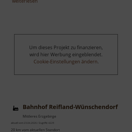
über
weiterlesen
Braun
Mühle
Dörnthal
Um dieses Projekt zu finanzieren,
wird hier Werbung eingeblendet.
Cookie-Einstellungen ändern
.
Bahnhof Reifland-Wünschendorf
Mittleres Erzgebirge
aktuell vom 23.04.2026 / Zugriffe: 4229
20 km vom aktuellen Standort