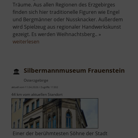
Träume. Aus allen Regionen des Erzgebirges
finden sich hier traditionelle Figuren wie Engel
und Bergmänner oder Nussknacker. Außerdem
wird Spielzeug aus regionaler Handwerkskunst
gezeigt. Es werden Weihnachtsberg.. »
über
weiterlesen
Manufaktur
der
Träume
Silbermannmuseum Frauenstein
Osterzgebirge
aktuell vom 11.04.2026 / Zugriffe: 11302
44 km vom aktuellen Standort
Einer der berühmtesten Söhne der Stadt