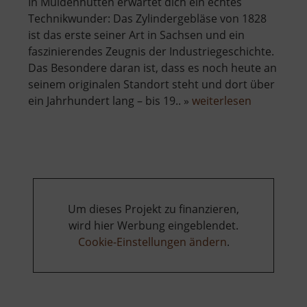
In Muldenhütten erwartet dich ein echtes
Technikwunder: Das Zylindergebläse von 1828
ist das erste seiner Art in Sachsen und ein
faszinierendes Zeugnis der Industriegeschichte.
Das Besondere daran ist, dass es noch heute an
seinem originalen Standort steht und dort über
über
ein Jahrhundert lang – bis 19.. »
weiterlesen
Zylinderge
Muldenhüt
Um dieses Projekt zu finanzieren,
wird hier Werbung eingeblendet.
Cookie-Einstellungen ändern
.