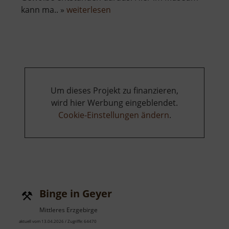
über
kann ma.. »
weiterlesen
Serpentinsteinmuseum
Zöblitz
Um dieses Projekt zu finanzieren,
wird hier Werbung eingeblendet.
Cookie-Einstellungen ändern
.
Binge in Geyer
Mittleres Erzgebirge
aktuell vom 13.04.2026 / Zugriffe: 64470