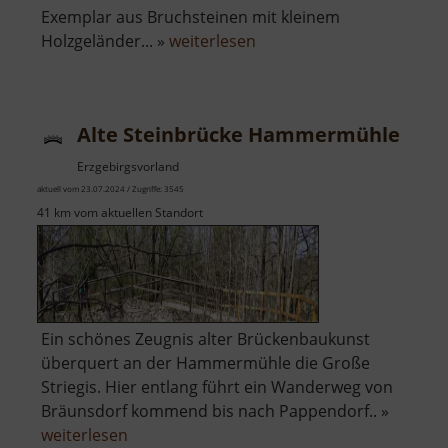
Exemplar aus Bruchsteinen mit kleinem
über
Holzgeländer... »
weiterlesen
Alte
Steinbrücke
Bräunsdorf
Alte Steinbrücke Hammermühle
Erzgebirgsvorland
aktuell vom 23.07.2024 / Zugriffe: 3545
41 km vom aktuellen Standort
Ein schönes Zeugnis alter Brückenbaukunst
überquert an der Hammermühle die Große
Striegis. Hier entlang führt ein Wanderweg von
Bräunsdorf kommend bis nach Pappendorf.. »
über
weiterlesen