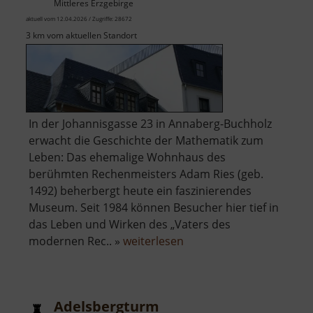
Mittleres Erzgebirge
aktuell vom 12.04.2026 / Zugriffe: 28672
3 km vom aktuellen Standort
In der Johannisgasse 23 in Annaberg-Buchholz
erwacht die Geschichte der Mathematik zum
Leben: Das ehemalige Wohnhaus des
berühmten Rechenmeisters Adam Ries (geb.
1492) beherbergt heute ein faszinierendes
Museum. Seit 1984 können Besucher hier tief in
das Leben und Wirken des „Vaters des
über
modernen Rec.. »
weiterlesen
Adam-
Ries-
Museum
Adelsbergturm