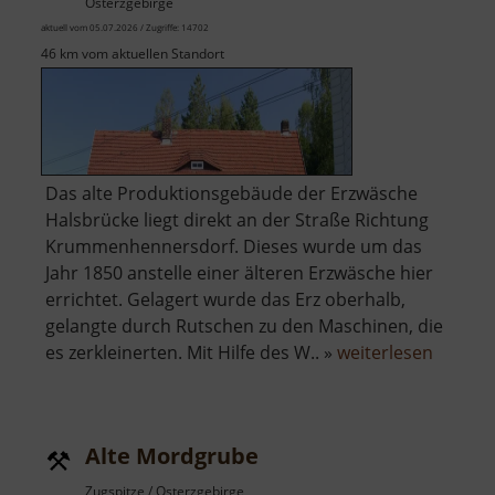
Osterzgebirge
aktuell vom 05.07.2026 / Zugriffe: 14702
46 km vom aktuellen Standort
Das alte Produktionsgebäude der Erzwäsche
Halsbrücke liegt direkt an der Straße Richtung
Krummenhennersdorf. Dieses wurde um das
Jahr 1850 anstelle einer älteren Erzwäsche hier
errichtet. Gelagert wurde das Erz oberhalb,
gelangte durch Rutschen zu den Maschinen, die
über
es zerkleinerten. Mit Hilfe des W.. »
weiterlesen
Alte
Erzwäs
Halsbr
Alte Mordgrube
Zugspitze / Osterzgebirge