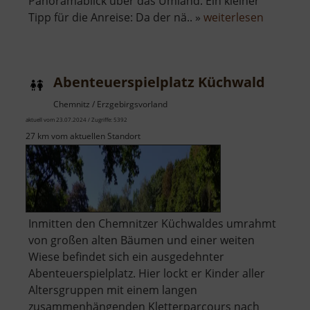
Panoramablick über das Umland. Ein kleiner
über
Tipp für die Anreise: Da der nä.. »
weiterlesen
Abenteue
am
Rochlitze
Abenteuerspielplatz Küchwald
Berg
Chemnitz / Erzgebirgsvorland
aktuell vom 23.07.2024 / Zugriffe: 5392
27 km vom aktuellen Standort
Inmitten den Chemnitzer Küchwaldes umrahmt
von großen alten Bäumen und einer weiten
Wiese befindet sich ein ausgedehnter
Abenteuerspielplatz. Hier lockt er Kinder aller
Altersgruppen mit einem langen
zusammenhängenden Kletterparcours nach