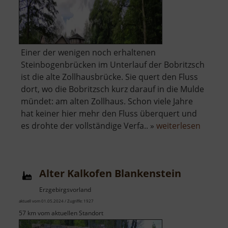
Einer der wenigen noch erhaltenen
Steinbogenbrücken im Unterlauf der Bobritzsch
ist die alte Zollhausbrücke. Sie quert den Fluss
dort, wo die Bobritzsch kurz darauf in die Mulde
mündet: am alten Zollhaus. Schon viele Jahre
hat keiner hier mehr den Fluss überquert und
über
es drohte der vollständige Verfa.. »
weiterlesen
Alte
Zollha
Biebers
Alter Kalkofen Blankenstein
Erzgebirgsvorland
aktuell vom 01.05.2024 / Zugriffe: 1927
57 km vom aktuellen Standort