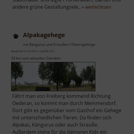
über
andere grüne Gestaltungsele.. »
weiterlesen
Albertpar
mit
Spielplatz
Alpakagehege
mit Kängurus und Straußen / Osterzgebirge
aktuell vom 01.03.2025 / Zugriffe: 9221
33 km vom aktuellen Standort
Fährt man von Freiberg kommend Richtung
Oederan, so kommt man durch Memmendorf.
Dort gibt es gegenüber vom Gasthof ein Gehege
mit unterschiedlichen Tieren. Da finden sich
Alpakas, Kängurus oder auch Strauße.
Außerdem stehe für die kleineren Kids ein