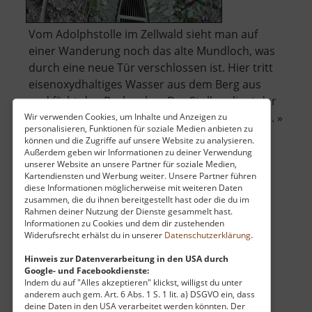
Vom Adolphstolle im Zellwald sieht man auf
einer Wanderung noch das alte Mundloch, was
durch eine neue Tür verschlossen ist. Hier tritt
eisenoxydhaltiges Wasser aus dem Berg aus
und färbt den Bach ocker. Der Stollen dient der
Entwässerung des Freiberger Bergbaureviers... »
Wir verwenden Cookies, um Inhalte und Anzeigen zu
personalisieren, Funktionen für soziale Medien anbieten zu
über
weiterlesen
können und die Zugriffe auf unsere Website zu analysieren.
Adolphstollen
Außerdem geben wir Informationen zu deiner Verwendung
unserer Website an unsere Partner für soziale Medien,
Kartendiensten und Werbung weiter. Unsere Partner führen
diese Informationen möglicherweise mit weiteren Daten
Alaunsee
zusammen, die du ihnen bereitgestellt hast oder die du im
Rahmen deiner Nutzung der Dienste gesammelt hast.
Kamencové jezero / Böhmisches Erzgebirge
Informationen zu Cookies und dem dir zustehenden
Widerufsrecht erhälst du in unserer
Datenschutzerklärung
.
aktuell vom 06.06.2026 / Zugriffe: 56031
34 km vom aktuellen Standort
Hinweis zur Datenverarbeitung in den USA durch
Google- und Facebookdienste:
Indem du auf "Alles akzeptieren" klickst, willigst du unter
anderem auch gem. Art. 6 Abs. 1 S. 1 lit. a) DSGVO ein, dass
deine Daten in den USA verarbeitet werden könnten. Der