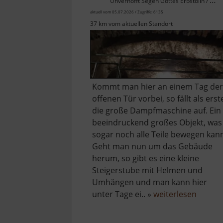
Unverhofft Segen Gottes Erbstolln / Osterzgebirge
aktuell vom 05.07.2026 / Zugriffe: 6135
37 km vom aktuellen Standort
Kommt man hier an einem Tag der
offenen Tür vorbei, so fällt als erst
die große Dampfmaschine auf. Ein
beeindruckend großes Objekt, was
sogar noch alle Teile bewegen kan
Geht man nun um das Gebäude
herum, so gibt es eine kleine
Steigerstube mit Helmen und
Umhängen und man kann hier
über
unter Tage ei.. »
weiterlesen
Radstu
Obers