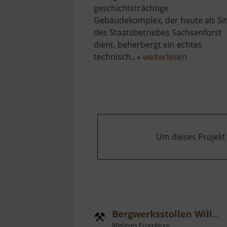
geschichtsträchtige
Gebäudekomplex, der heute als Sit
des Staatsbetriebes Sachsenforst
dient, beherbergt ein echtes
über
technisch.. »
weiterlesen
Forsthof
Bärenfels
mit
Arboretu
Um dieses Projekt
Bergwerksstollen Wille Gottes
Mittleres Erzgebirge