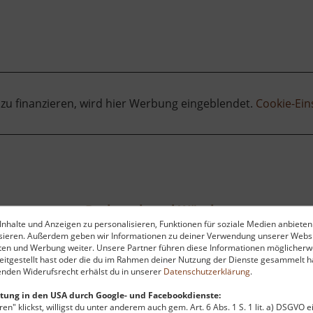
Erzwäsche
Halsbrücke
 zu finanzieren, wird hier Werbung eingeblendet.
Cookie-Ein
Pochwerk und Wäsche Friedrich August Erbstolln und Friedrich Christoph Erbstolln
nhalte und Anzeigen zu personalisieren, Funktionen für soziale Medien anbieten
Osterzgebirge
ysieren. Außerdem geben wir Informationen zu deiner Verwendung unserer Websi
aktuell vom 10.06.2026 / Zugriffe: 2846
aktu
ten und Werbung weiter. Unsere Partner führen diese Informationen möglicherw
43 km vom aktuellen Standort
42
itgestellt hast oder die du im Rahmen deiner Nutzung der Dienste gesammelt ha
nden Widerufsrecht erhälst du in unserer
Datenschutzerklärung
.
tung in den USA durch Google- und Facebookdienste:
en" klickst, willigst du unter anderem auch gem. Art. 6 Abs. 1 S. 1 lit. a) DSGVO 