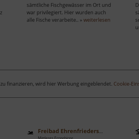
sämtliche Fischgewässer im Ort und
D
z
war privilegiert. Hier wurden auch
s
über
alle Fische verarbeite.. »
weiterlesen
s
Museum
u
Kurfürstlich
Amtsfischer
m
 zu finanzieren, wird hier Werbung eingeblendet.
Cookie-Ein
Freibad Ehrenfriedersdorf
Mittleres Erzgebirge