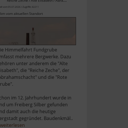
Reiche Zeche / Alte Elisabeth / Abrahamschacht / Rote Grube / Osterzgebirge
ell vom 05.07.2026 / Zugriffe: 42211
 km vom aktuellen Standort
ie Himmelfahrt Fundgrube
mfasst mehrere Bergwerke. Dazu
ehören unter anderem die "Alte
lisabeth", die "Reiche Zeche", der
Abrahamschacht" und die "Rote
rube".
chon im 12. Jahrhundert wurde in
nd um Freiberg Silber gefunden
nd damit auch die heutige
ergstadt gegründet. Baudenkmäl..
über
weiterlesen