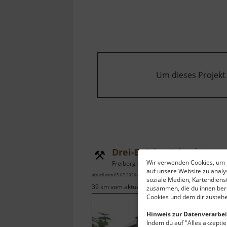
Um dieses Projekt
Drei-Brüder-Schacht
Wir verwenden Cookies, um I
Freiberg OT Zug / WassErleben / Osterzgebirge
auf unsere Website zu anal
aktuell vom 05.07.2026 / Zugriffe: 18285
soziale Medien, Kartendiens
39 km vom aktuellen Standort
zusammen, die du ihnen bere
Cookies und dem dir zustehe
Hinweis zur Datenverarbei
Indem du auf "Alles akzeptier