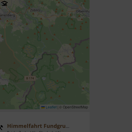
Leaflet
|
© OpenStreetMap
Himmelfahrt Fundgrube Freiberg