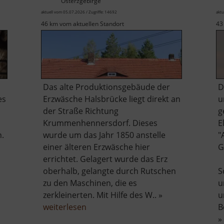
Osterzgebirge
aktuell vom 05.07.2026 / Zugriffe: 14692
aktu
46 km vom aktuellen Standort
43
Das alte Produktionsgebäude der
D
es
Erzwäsche Halsbrücke liegt direkt an
u
der Straße Richtung
g
Krummenhennersdorf. Dieses
E
n.
wurde um das Jahr 1850 anstelle
"
einer älteren Erzwäsche hier
G
errichtet. Gelagert wurde das Erz
oberhalb, gelangte durch Rutschen
S
zu den Maschinen, die es
u
zerkleinerten. Mit Hilfe des W.. »
u
be
über
weiterlesen
B
chöna
Alte
»