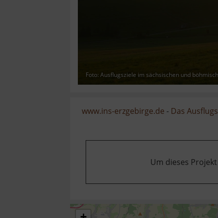
Foto: Ausflugsziele im sächsischen und böhmisc
www.ins-erzgebirge.de
-
Das Ausflugsz
Um dieses Projekt
+