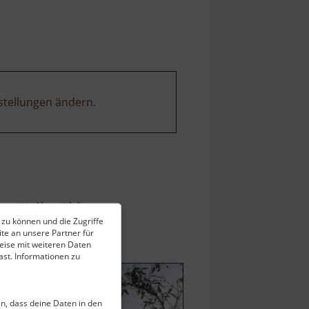
Himmelfahrt
Fundgrube
Freiberg
stellungen ändern
.
Walkmühle
 zu können und die Zugriffe
Osterzgebirge
te an unsere Partner für
ell vom 10.06.2026 / Zugriffe: 3275
eise mit weiteren Daten
 km vom aktuellen Standort
st. Informationen zu
ein, dass deine Daten in den