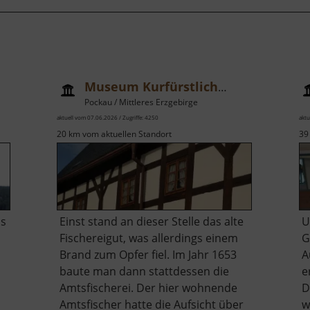
Friedrich
Christoph
Erbstolln
Museum Kurfürstliche Amtsfischerei
Pockau / Mittleres Erzgebirge
aktuell vom 07.06.2026 / Zugriffe: 4250
aktu
20 km vom aktuellen Standort
39
ls
Einst stand an dieser Stelle das alte
U
Fischereigut, was allerdings einem
G
Brand zum Opfer fiel. Im Jahr 1653
A
baute man dann stattdessen die
e
Amtsfischerei. Der hier wohnende
D
Amtsfischer hatte die Aufsicht über
w