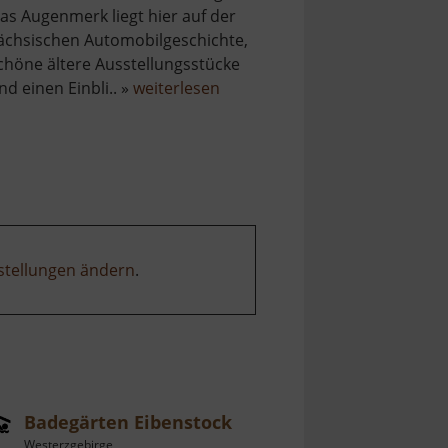
as Augenmerk liegt hier auf der
ächsischen Automobilgeschichte,
chöne ältere Ausstellungsstücke
über
nd einen Einbli.. »
weiterlesen
e
August
ei
Horch
Museum
stellungen ändern
.
Badegärten Eibenstock
Westerzgebirge