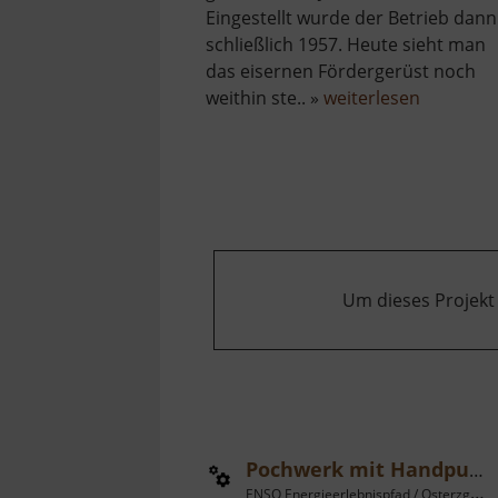
Eingestellt wurde der Betrieb dann
schließlich 1957. Heute sieht man
das eisernen Fördergerüst noch
über
weithin ste.. »
weiterlesen
Fundgru
Türk
Um dieses Projekt
Pochwerk mit Handpumpe
ENSO Energieerlebnispfad / Osterzgebirge