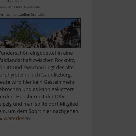
Sachsen
ell vom 05.11.2023 / Zugriffe: 4070
 km vom aktuellen Standort
underschön eingebettet in eine
aldlandschaft zwischen Röcknitz,
öhlitz und Zwochau liegt der alte
orphyrsteinbruch Gaudlitzberg.
eute wird hier kein Gestein mehr
ebrochen und es kann geklettert
erden. Hausherr ist der DAV
eipzig und man sollte dort Mitglied
ein, um dem Sport hier nachgehen
über
 »
weiterlesen
Gaudlitzberg