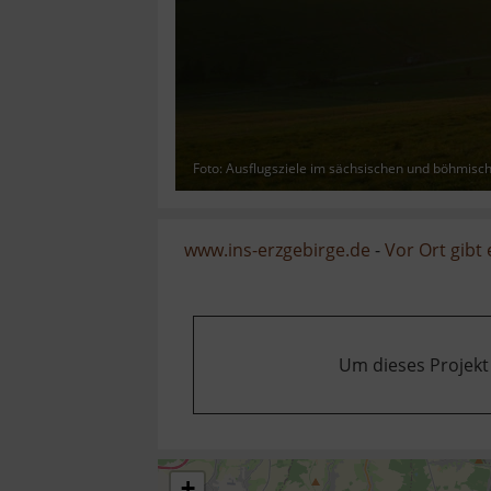
Foto: Ausflugsziele im sächsischen und böhmisc
www.ins-erzgebirge.de
-
Vor Ort gibt
Um dieses Projekt
+