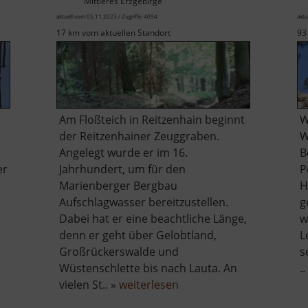
Mittleres Erzgebirge
aktuell vom 05.11.2023 / Zugriffe: 4094
aktu
17 km vom aktuellen Standort
93
Am Floßteich in Reitzenhain beginnt
W
der Reitzenhainer Zeuggraben.
W
Angelegt wurde er im 16.
B
er
Jahrhundert, um für den
P
Marienberger Bergbau
H
Aufschlagwasser bereitzustellen.
g
Dabei hat er eine beachtliche Länge,
w
denn er geht über Gelobtland,
L
Großrückerswalde und
s
Wüstenschlette bis nach Lauta. An
..
über
vielen St.. »
weiterlesen
Reitzenhainer