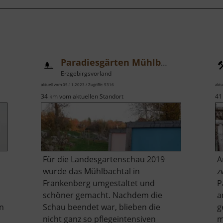
Paradiesgärten Mühlbachtal
Erzgebirgsvorland
aktuell vom 05.11.2023 / Zugriffe: 5316
aktu
34 km vom aktuellen Standort
41
Für die Landesgartenschau 2019
A
wurde das Mühlbachtal in
z
Frankenberg umgestaltet und
P
schöner gemacht. Nachdem die
a
en
Schau beendet war, blieben die
g
nicht ganz so pflegeintensiven
m