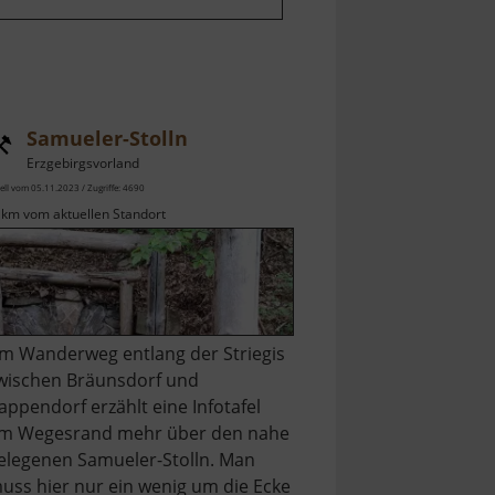
Samueler-Stolln
Erzgebirgsvorland
ell vom 05.11.2023 / Zugriffe: 4690
 km vom aktuellen Standort
m Wanderweg entlang der Striegis
wischen Bräunsdorf und
appendorf erzählt eine Infotafel
m Wegesrand mehr über den nahe
elegenen Samueler-Stolln. Man
uss hier nur ein wenig um die Ecke