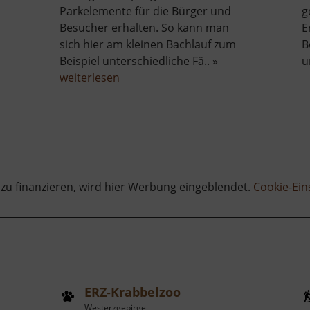
Parkelemente für die Bürger und
g
Besucher erhalten. So kann man
E
sich hier am kleinen Bachlauf zum
B
Beispiel unterschiedliche Fä.. »
u
be
über
weiterlesen
Paradiesgärten
Mühlbachtal
 zu finanzieren, wird hier Werbung eingeblendet.
Cookie-Ein
ERZ-Krabbelzoo
Westerzgebirge