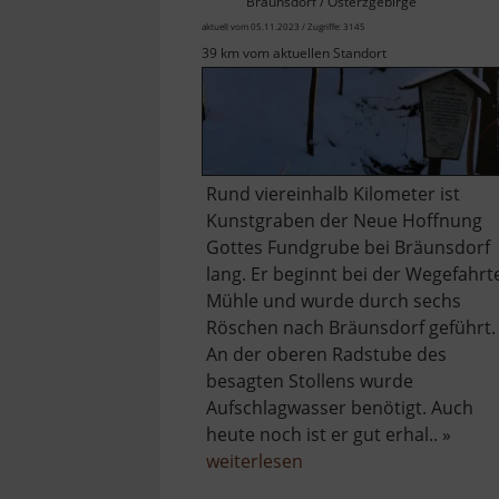
Bräunsdorf / Osterzgebirge
aktuell vom 05.11.2023 / Zugriffe: 3145
39 km vom aktuellen Standort
Rund viereinhalb Kilometer ist
Kunstgraben der Neue Hoffnung
Gottes Fundgrube bei Bräunsdorf
lang. Er beginnt bei der Wegefahrt
Mühle und wurde durch sechs
Röschen nach Bräunsdorf geführt.
An der oberen Radstube des
besagten Stollens wurde
Aufschlagwasser benötigt. Auch
heute noch ist er gut erhal.. »
über
weiterlesen
Kunstgraben