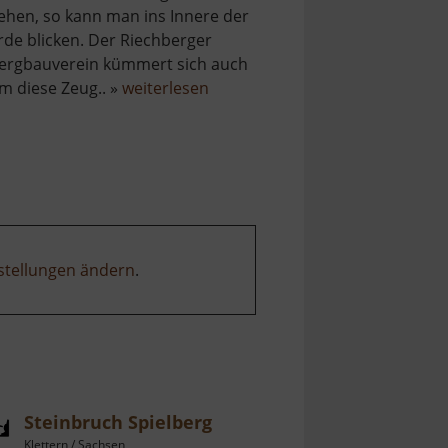
ehen, so kann man ins Innere der
rde blicken. Der Riechberger
ergbauverein kümmert sich auch
über
m diese Zeug.. »
weiterlesen
Samueler-
Stolln
stellungen ändern
.
Steinbruch Spielberg
Klettern / Sachsen